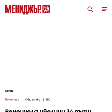
Свят
Политика
|
Общество
|
ЕС
|
Венецуела увеличи 34 пъти