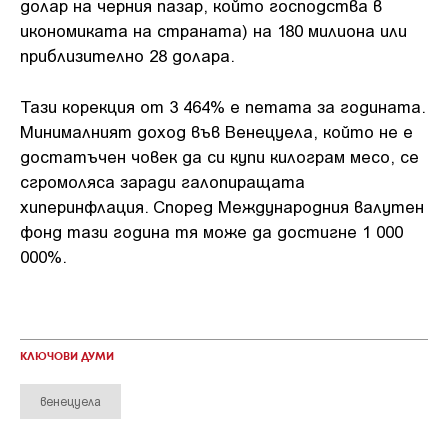
долар на черния пазар, който господства в
икономиката на страната) на 180 милиона или
приблизително 28 долара.
Тази корекция от 3 464% е петата за годината.
Минималният доход във Венецуела, който не е
достатъчен човек да си купи килограм месо, се
сгромоляса заради галопиращата
хиперинфлация. Според Международния валутен
фонд тази година тя може да достигне 1 000
000%.
КЛЮЧОВИ ДУМИ
венецуела