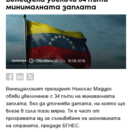
минималната заплата
Обновена 09:32ч., 18.08.2018
ПОЛИТИКА
Снимка: Shutterstock
Венецуелският президент Николас Мадуро
обяви увеличение с 34 пъти на минималната
заплата, без да уточнява датата, на която ще
влезе в сила тази мярка. Тя е част от
програмата му за съживяване на икономиката
на страната, предаде БГНЕС.