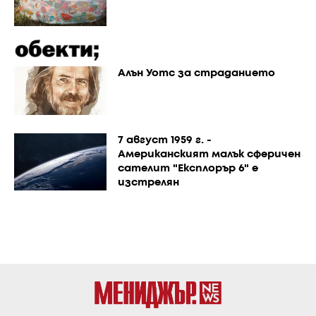
Алън Уотс за страданието
7 август 1959 г. -
Американският малък сферичен
сателит "Експлорър 6" е
изстрелян