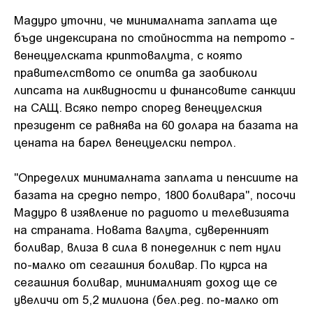
Мадуро уточни, че минималната заплата ще
бъде индексирана по стойността на петрото -
венецуелската криптовалута, с която
правителството се опитва да заобиколи
липсата на ликвидности и финансовите санкции
на САЩ. Всяко петро според венецуелския
президент се равнява на 60 долара на базата на
цената на барел венецуелски петрол.
"Определих минималната заплата и пенсиите на
базата на средно петро, 1800 боливара", посочи
Мадуро в изявление по радиото и телевизията
на страната. Новата валута, суверенният
боливар, влиза в сила в понеделник с пет нули
по-малко от сегашния боливар. По курса на
сегашния боливар, минималният доход ще се
увеличи от 5,2 милиона (бел.ред. по-малко от