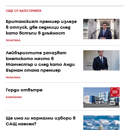
ОЩЕ ОТ КАТЕГОРИЯТА
Британският премиер излезе
в отпуск, две седмици след
като встъпи в длъжност
ПОЛИТИКА
Лейбъристите запазват
кметското място в
Манчестър и след като Анди
Бърнам стана премиер
ПОЛИТИКА
Горди отвътре
КОМПАНИИ
Ще има ли нормални избори в
САЩ наесен?