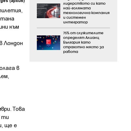
ages (архив)
лидерството си като
тилетия,
най-голямата
технологична компания
 стана
и системен
интегратор
ини към
75% от служителите
определят Алианц
в Лондон
България като
страхотно място за
работа
олага в
лем,
ври. Това
 ти
, ще е