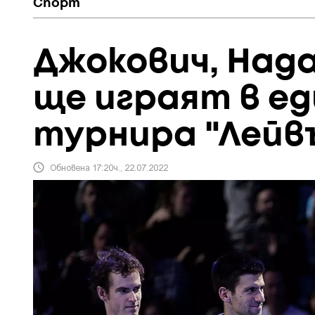
Спорт
Джокович, Нада
ще играят в ед
турнира "Лейв
Обновена 17:20ч., 22.07.2022