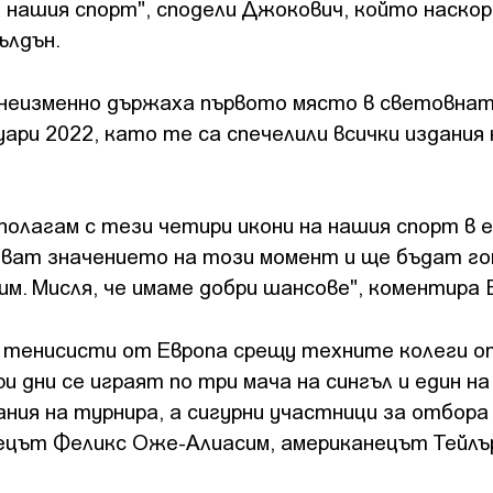
 нашия спорт", сподели Джокович, който наскор
ълдън.
неизменно държаха първото място в световна
ари 2022, като те са спечелили всички издания 
зполагам с тези четири икони на нашия спорт в 
няват значението на този момент и ще бъдат г
им. Мисля, че имаме добри шансове", коментира 
е тенисисти от Европа срещу техните колеги о
 дни се играят по три мача на сингъл и един на
ния на турнира, а сигурни участници за отбора
ецът Феликс Оже-Алиасим, американецът Тейлъ