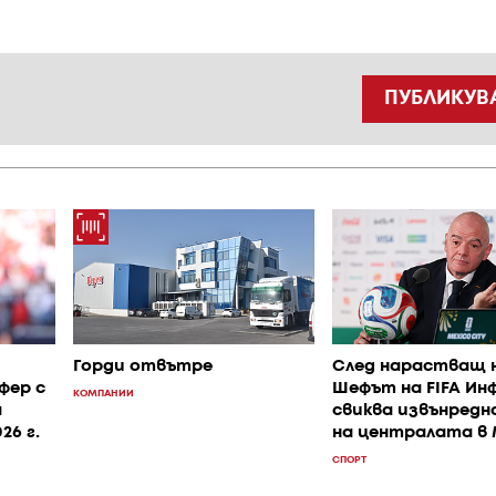
ПУБЛИКУВ
Горди отвътре
След нарастващ 
фер с
Шефът на FIFA Ин
КОМПАНИИ
а
свиква извънредн
26 г.
на централата в
СПОРТ