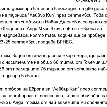
Снимка: Getty Im
оято доминира в тениса в последните две десе
 на турнира "Лейвър Къп" през септември. Това
ионът от Уимбълдън Новак Джокович се присъед
 Федерер и Анди Мъри в състава на Европа за
 надпревара, която тази година ще се проведе 
23-25 септември, предава БГНЕС.
тим, воден от легендарния Бьорн Борг, ще разп
и с носителите на общо 66 титли от Големия ш
 66 от последните 76 турнира от четирите най-
 турнира в света.
т отбора на Европа за "Лейвър Къп" през септем
 си съотборник с тенисисти, които обичайно са
джър и Анди, трима от най-големите ми опоненти