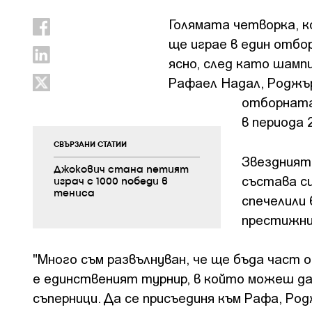
Голямата четворка, к
ще играе в един отбор
ясно, след като шамп
Рафаел Надал, Роджър
отборната
в периода 
СВЪРЗАНИ СТАТИИ
Звездният 
Джокович стана петият
състава с
играч с 1000 победи в
тениса
спечелили
престижни
"Много съм развълнуван, че ще бъда част о
е единственият турнир, в който можеш да
съперници. Да се присъединя към Рафа, Ро