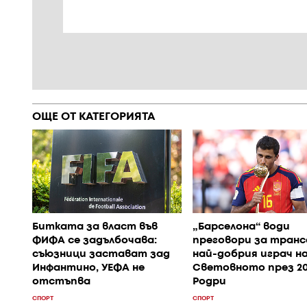
ОЩЕ ОТ КАТЕГОРИЯТА
Битката за власт във
„Барселона“ води
ФИФА се задълбочава:
преговори за транс
съюзници застават зад
най-добрия играч н
Инфантино, УЕФА не
Световното през 20
отстъпва
Родри
СПОРТ
СПОРТ