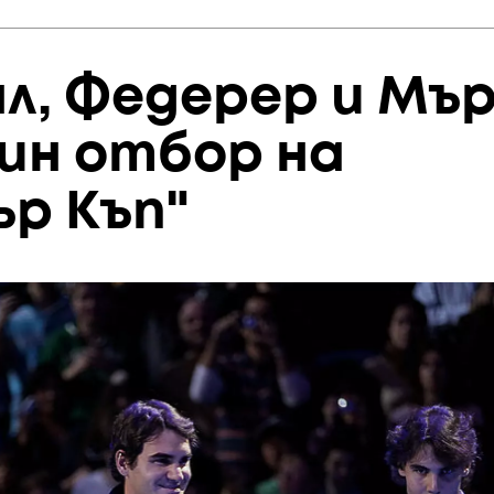
л, Федерер и Мъ
ин отбор на
ър Къп"