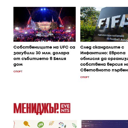
Собствениците на UFC са
След скандалите с
загубили 30 млн. долара
Инфантино: Европа
от събитието в Белия
обмисля да организ
дом
собствена версия н
Световното първе
СПОРТ
СПОРТ