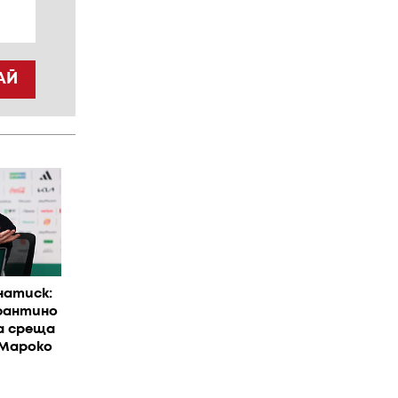
АЙ
натиск:
фантино
а среща
 Мароко