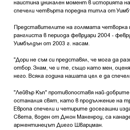
наистина уникален момент в историята на
спечели четвърта поредна титла от Уимб
Представителите на голямата четворка 
ранглиста в периода февруари 2004 - февру
Уимбълдън от 2003 г. насам.
"Дори не съм си представял, че мога да ра
отбор. Знам, че и те, също като мен, оце
него. Всяка година нашата цел е да спечел
"Лейвър Къп" противопоставя най-добрит
останалия свят, като в продължение на три
Европа спечели и четирите досегашни изда
Света, воден от Джон Макенроу, са канад
аржентинецът Диего Шварцман.