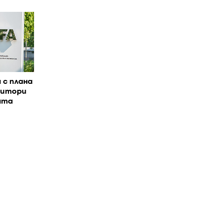
 с плана
титори
ата