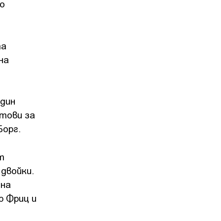
о
та
на
един
отови за
Борг.
т
 двойки.
 на
р Фриц и