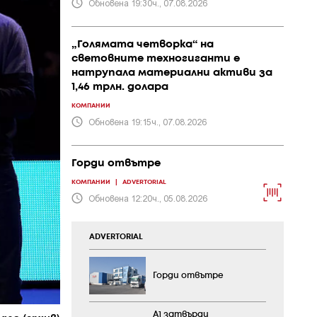
Обновена 19:30ч., 07.08.2026
„Голямата четворка“ на
световните техногиганти е
натрупала материални активи за
1,46 трлн. долара
КОМПАНИИ
Обновена 19:15ч., 07.08.2026
Горди отвътре
КОМПАНИИ
|
ADVERTORIAL
Обновена 12:20ч., 05.08.2026
ADVERTORIAL
Горди отвътре
А1 затвърди