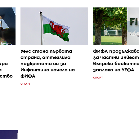
Уелс стана първата
ФИФА продължава
страна, оттеглила
за частни инвес
ира
подкрепата си за
въпреки бойкотн
а
Инфантино начело на
заплаха на УЕФА
нство
ФИФА
СПОРТ
СПОРТ