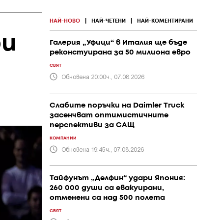
НАЙ-НОВО
|
НАЙ-ЧЕТЕНИ
|
НАЙ-КОМЕНТИРАНИ
ри
Галерия „Уфици“ в Италия ще бъде
реконстуирана за 50 милиона евро
СВЯТ
Обновена 20:00ч., 07.08.2026
Слабите поръчки на Daimler Truck
засенчват оптимистичните
перспективи за САЩ
КОМПАНИИ
Обновена 19:45ч., 07.08.2026
Тайфунът „Делфин“ удари Япония:
260 000 души са евакуирани,
отменени са над 500 полета
СВЯТ