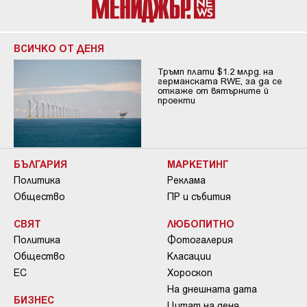
ВСИЧКО ОТ ДЕНЯ
Тръмп плати $1.2 млрд. на
германската RWE, за да се
откаже от вятърните ѝ
проекти
БЪЛГАРИЯ
МАРКЕТИНГ
Политика
Реклама
Общество
ПР и събития
СВЯТ
ЛЮБОПИТНО
Политика
Фотогалерия
Общество
Класации
ЕС
Хороскоп
На днешната дата
БИЗНЕС
Цитат на деня