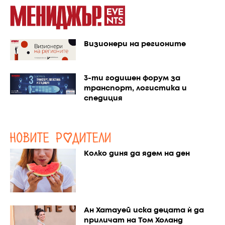
Визионери на регионите
3-ти годишен форум за
транспорт, логистика и
спедиция
Колко диня да ядем на ден
Ан Хатауей иска децата ѝ да
приличат на Том Холанд