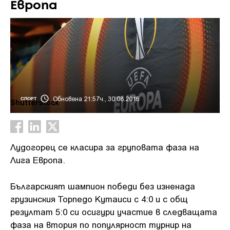
Европа
Обновена 21:57ч., 30.08.2018
СПОРТ
Shutterstock
Лудогорец се класира за груповата фаза на
Лига Европа.
Българският шампион победи без изненада
грузинския Торпедо Кутаиси с 4:0 и с общ
резултат 5:0 си осигури участие в следващата
фаза на втория по популярност турнир на