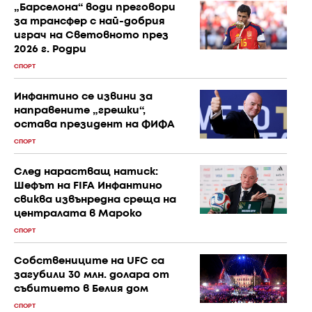
„Барселона“ води преговори
за трансфер с най-добрия
играч на Световното през
2026 г. Родри
СПОРТ
Инфантино се извини за
направените „грешки“,
остава президент на ФИФА
СПОРТ
След нарастващ натиск:
Шефът на FIFA Инфантино
свиква извънредна среща на
централата в Мароко
СПОРТ
Собствениците на UFC са
загубили 30 млн. долара от
събитието в Белия дом
СПОРТ