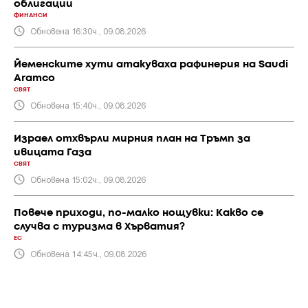
облигации
ФИНАНСИ
Обновена 16:30ч., 09.08.2026
Йеменските хути атакуваха рафинерия на Saudi
Aramco
СВЯТ
Обновена 15:40ч., 09.08.2026
Израел отхвърли мирния план на Тръмп за
ивицата Газа
СВЯТ
Обновена 15:02ч., 09.08.2026
Повече приходи, по-малко нощувки: Какво се
случва с туризма в Хърватия?
ЕС
Обновена 14:45ч., 09.08.2026