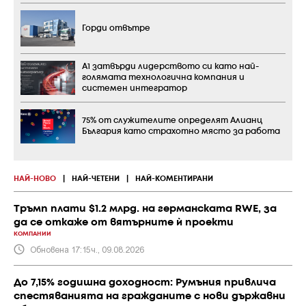
Горди отвътре
А1 затвърди лидерството си като най-
голямата технологична компания и
системен интегратор
75% от служителите определят Алианц
България като страхотно място за работа
НАЙ-НОВО
|
НАЙ-ЧЕТЕНИ
|
НАЙ-КОМЕНТИРАНИ
Тръмп плати $1.2 млрд. на германската RWE, за
да се откаже от вятърните ѝ проекти
КОМПАНИИ
Обновена 17:15ч., 09.08.2026
До 7,15% годишна доходност: Румъния привлича
спестяванията на гражданите с нови държавни