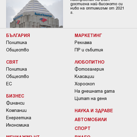
достигна най-високото си
ниво на оптимизъм от 2021
г.
БЪЛГАРИЯ
МАРКЕТИНГ
Политика
Реклама
Общество
ПР и събития
СВЯТ
ЛЮБОПИТНО
Политика
Фотогалерия
Общество
Класации
ЕС
Хороскоп
На днешната дата
БИЗНЕС
Цитат на деня
Финанси
Компании
НАУКА И ЗДРАВЕ
Енергетика
АВТОМОБИЛИ
Икономика
СПОРТ