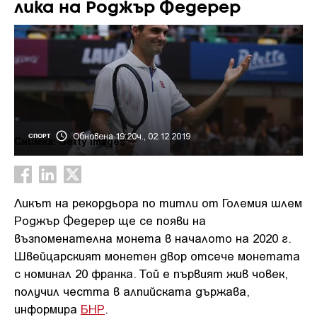
лика на Роджър Федерер
Обновена 19:20ч., 02.12.2019
СПОРТ
Снимка: Getty Images
Ликът на рекордьора по титли от Големия шлем
Роджър Федерер ще се появи на
възпоменателна монета в началото на 2020 г.
Швейцарският монетен двор отсече монетата
с номинал 20 франка. Той е първият жив човек,
получил честта в алпийската държава,
информира
БНР
.