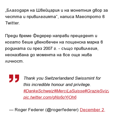
„Благодаря на Швейцария и на монетния двор за
честта и привилегията“, написа Маестрото в
Twitter.
Преди време Федерер направи прецедент и
когато беше увековечен на пощенска марка в
родината си през 2007 г. - също привилегия,
неоказвана до момента на все още жива
личност.
Thank you Switzerlandand Swissmint for
this incredible honour and privilege.
#DankeSchweiz
#MerciLaSuisse
#GrazieSvizze
pic.twitter.com/gNs6qYjOh6
— Roger Federer (@rogerfederer)
December 2,