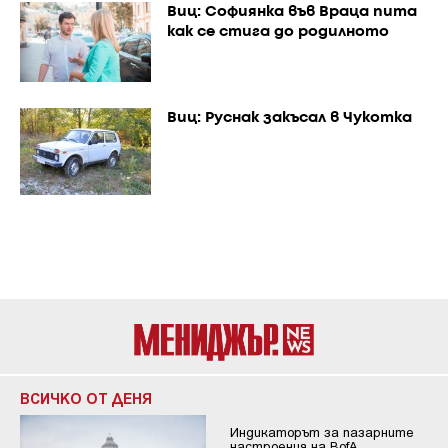
Виц: Софиянка във Враца пита
как се стига до родилното
Виц: Руснак закъсал в Чукотка
ВСИЧКО ОТ ДЕНЯ
Индикаторът за пазарните
настроения на BofA