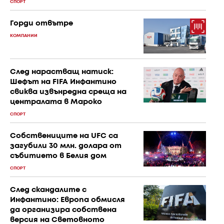
СПОРТ
Горди отвътре
КОМПАНИИ
След нарастващ натиск:
Шефът на FIFA Инфантино
свиква извънредна среща на
централата в Мароко
СПОРТ
Собствениците на UFC са
загубили 30 млн. долара от
събитието в Белия дом
СПОРТ
След скандалите с
Инфантино: Европа обмисля
да организира собствена
версия на Световното