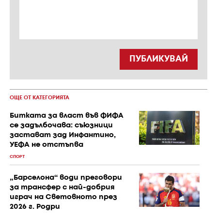
ПУБЛИКУВАЙ
ОЩЕ ОТ КАТЕГОРИЯТА
Битката за власт във ФИФА
се задълбочава: съюзници
застават зад Инфантино,
УЕФА не отстъпва
СПОРТ
„Барселона“ води преговори
за трансфер с най-добрия
играч на Световното през
2026 г. Родри