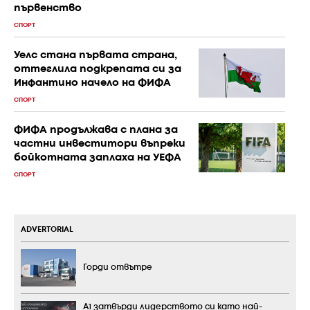
първенство
СПОРТ
Уелс стана първата страна,
оттеглила подкрепата си за
Инфантино начело на ФИФА
СПОРТ
ФИФА продължава с плана за
частни инвеститори въпреки
бойкотната заплаха на УЕФА
СПОРТ
ADVERTORIAL
Горди отвътре
А1 затвърди лидерството си като най-