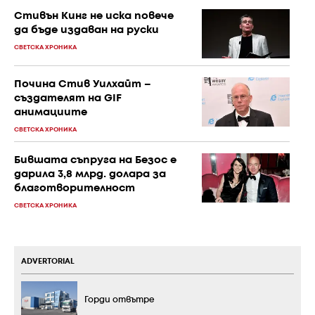
Стивън Кинг не иска повече
да бъде издаван на руски
СВЕТСКА ХРОНИКА
Почина Стив Уилхайт –
създателят на GIF
анимациите
СВЕТСКА ХРОНИКА
Бившата съпруга на Безос е
дарила 3,8 млрд. долара за
благотворителност
СВЕТСКА ХРОНИКА
ADVERTORIAL
Горди отвътре