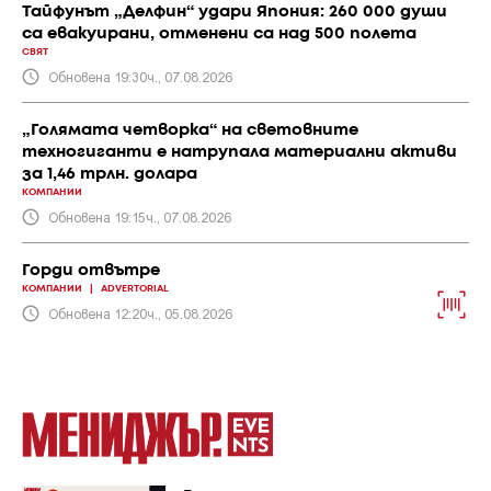
Тайфунът „Делфин“ удари Япония: 260 000 души
са евакуирани, отменени са над 500 полета
СВЯТ
Обновена 19:30ч., 07.08.2026
„Голямата четворка“ на световните
техногиганти е натрупала материални активи
за 1,46 трлн. долара
КОМПАНИИ
Обновена 19:15ч., 07.08.2026
Горди отвътре
КОМПАНИИ
|
ADVERTORIAL
Обновена 12:20ч., 05.08.2026