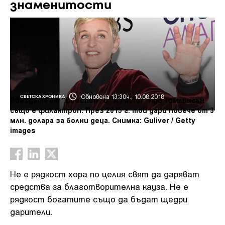
знаменитости
Обновена 13:30ч., 10.08.2018
СВЕТСКА ХРОНИКА
Звездата от "Direction" и "X Factor" Луи Томлинсън
също е филантроп. През 2015 г. той дари повече от 3
млн. долара за болни деца. Снимка: Guliver / Getty
images
Не е рядкост хора по целия свят да даряват
средства за благотворителна кауза. Не е
рядкост богатите също да бъдат щедри
дарители.