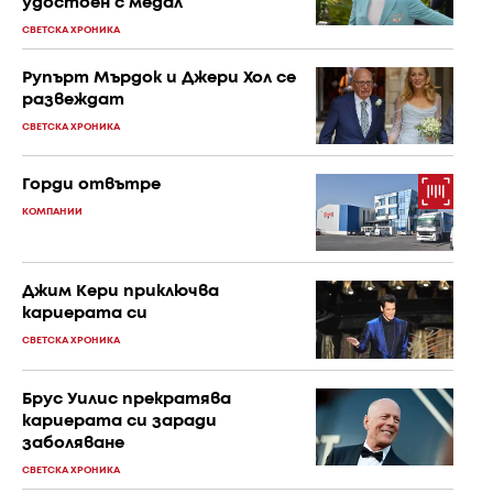
удостоен с медал
СВЕТСКА ХРОНИКА
Рупърт Мърдок и Джери Хол се
развеждат
СВЕТСКА ХРОНИКА
Горди отвътре
КОМПАНИИ
Джим Кери приключва
кариерата си
СВЕТСКА ХРОНИКА
Брус Уилис прекратява
кариерата си заради
заболяване
СВЕТСКА ХРОНИКА