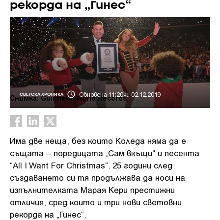
рекорда на „Гинес“
Обновена 11:20ч., 02.12.2019
СВЕТСКА ХРОНИКА
Снимка: Guinness World Records
Има две неща, без които Коледа няма да е
същата – поредицата „Сам вкъщи“ и песента
“All I Want For Christmas”. 25 години след
създаването си тя продължава да носи на
изпълнителката Марая Кери престижни
отличия, сред които и три нови световни
рекорда на „Гинес“.