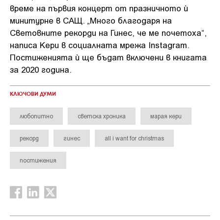
време на първия концерт от празничното ѝ
минитурне в САЩ. „Много благодаря на
Световните рекорди на Гинес, че ме почетоха“,
написа Кери в социалната мрежа Instagram.
Постиженията ѝ ще бъдат включени в книгата
за 2020 година.
КЛЮЧОВИ ДУМИ
любопитно
светска хроника
марая кери
рекорд
гинес
all i want for christmas
постижения