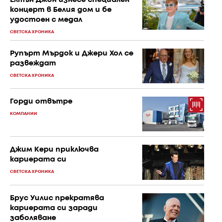
концерт в Белия дом и бе
удостоен с медал
СВЕТСКА ХРОНИКА
Рупърт Мърдок и Джери Хол се
развеждат
СВЕТСКА ХРОНИКА
Горди отвътре
КОМПАНИИ
Джим Кери приключва
кариерата си
СВЕТСКА ХРОНИКА
Брус Уилис прекратява
кариерата си заради
заболяване