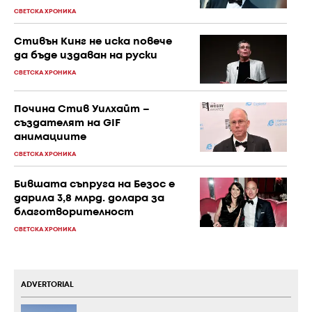
СВЕТСКА ХРОНИКА
Стивън Кинг не иска повече
да бъде издаван на руски
СВЕТСКА ХРОНИКА
Почина Стив Уилхайт –
създателят на GIF
анимациите
СВЕТСКА ХРОНИКА
Бившата съпруга на Безос е
дарила 3,8 млрд. долара за
благотворителност
СВЕТСКА ХРОНИКА
ADVERTORIAL