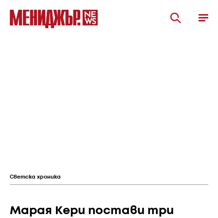
Светска хроника
Марая Кери постави три