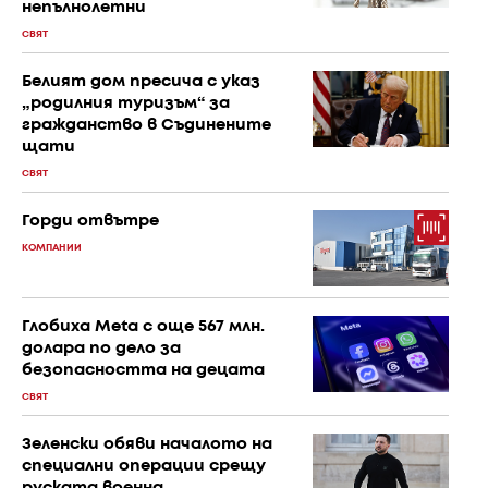
непълнолетни
СВЯТ
Белият дом пресича с указ
„родилния туризъм“ за
гражданство в Съдинените
щати
СВЯТ
Горди отвътре
КОМПАНИИ
Глобиха Meta с още 567 млн.
долара по дело за
безопасността на децата
СВЯТ
Зеленски обяви началото на
специални операции срещу
руската военна