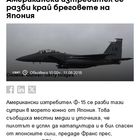
разби край бреговете на
Япония
Обновена 10:00ч., 11.06.2018
СВЯТ
Снимка: Guliver/ Getty Images
Американски изтребител Ф-15 се разби тази
сутрин в морето южно от Япония. Това
съобщиха местни медии и уточниха, че
пилотът е успял да катапултира и е бил спасен
от японските сили, предаде Франс прес,