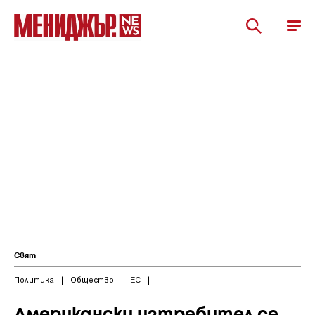
Свят
Политика
|
Общество
|
ЕС
|
Американски изтребител се