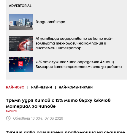
ADVERTORIAL
Горди отвътре
А1 затвърди лидерството си като най-
голямата технологична компания и
системен интегратор
75% от служителите определят Алианц
България като страхотно място за работа
НАЙ-НОВО
|
НАЙ-ЧЕТЕНИ
|
НАЙ-КОМЕНТИРАНИ
Тръмп удря Китай с 15% мито върху ключов
материал за чипове
БИЗНЕС
Обновена 13:00ч., 07.08.2026
Турция дава разширени правомощия на съдиите