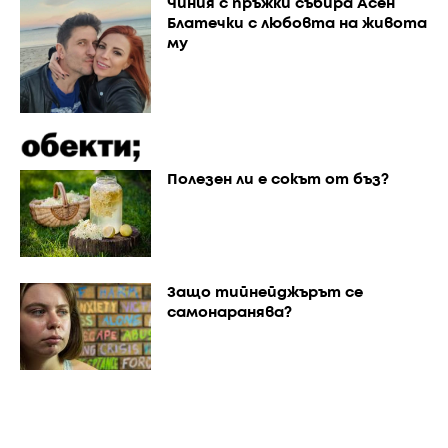
Чиния с пръжки събира Асен
Блатечки с любовта на живота
му
Полезен ли е сокът от бъз?
Защо тийнейджърът се
самонаранява?