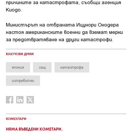
причините за катастрофата, съобщи агенция
Киодо.
Министърът на отбраната Ицунори Онодера
настоя американските военни да вземат мерки
за предотвратяване на други катастрофи.
КЛЮЧОВИ ДУМИ
япония
сащ
катастрофа
изтребител
КОМЕНТАРИ
НЯМА ВЪВЕДЕНИ КОМЕТАРИ.