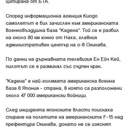
цитирана от БТА.
Според информационна агенция Киодо
самолетът е бил зачислен към американската
военновъздушна база "Кадена". Той се е разбил
на около 80 км южно от Наха, главния
административен център на о-в Окинава.
По данни на държавната телевизия Ен Ейч Кей,
пилотът се е разминал със счупен крак.
"Кадена" е най-голямата американска военна
база в Япония - страна, в която са разположени
около 47 000 американски войници.
След инцидента японските власти поискаха
спиране на полетите на американските F-15 над
префектура Окинава, докато не се изяснят