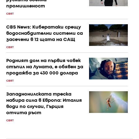
промишленост
СВЯТ
CBS News: Кибератаки срещу
водоснабдителни системи са
засечени в 12 щата на САЩ
СВЯТ
Родният дом на първия човек
стъпил на Луната, е обявен за
продажба за 430 000 долара
СВЯТ
Западнонилската треска
набира сила в Европа: Италия
води по случаи, Гърция
отчита ръст
СВЯТ