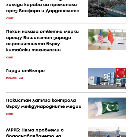
хиляди кораба са преминали
през Босфора и Дарданелите
СВЯТ
Пекин налага ответни мерки
срещу Вашингтон заради
ограниченията върху
китайски технологии
СВЯТ
Горди отвътре
КОМПАНИИ
Пакистан затяга контрола
върху международните медии
СВЯТ
МРРБ: Няма проблеми с
водоснабдяването на