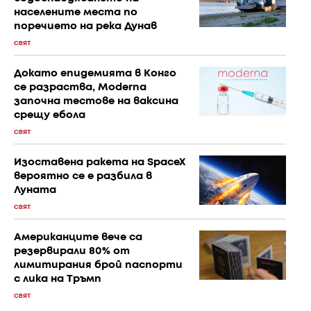
населените места по
поречието на река Дунав
СВЯТ
Докато епидемията в Конго
се разраства, Moderna
започна тестове на ваксина
срещу ебола
СВЯТ
Изоставена ракета на SpaceX
вероятно се е разбила в
Луната
СВЯТ
Американците вече са
резервирали 80% от
лимитирания брой паспорти
с лика на Тръмп
СВЯТ