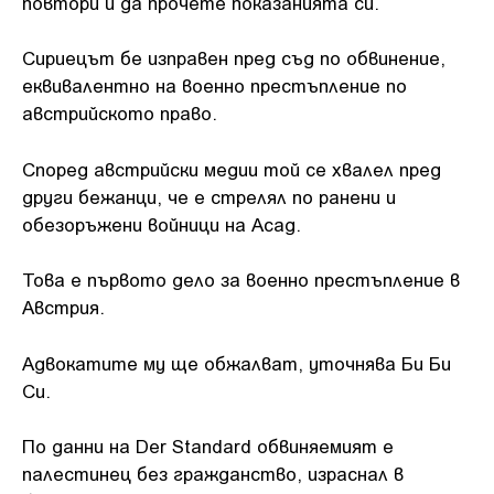
повтори и да прочете показанията си.
Сириецът бе изправен пред съд по обвинение,
еквивалентно на военно престъпление по
австрийското право.
Според австрийски медии той се хвалел пред
други бежанци, че е стрелял по ранени и
обезоръжени войници на Асад.
Това е първото дело за военно престъпление в
Австрия.
Адвокатите му ще обжалват, уточнява Би Би
Си.
По данни на Der Standard обвиняемият е
палестинец без гражданство, израснал в