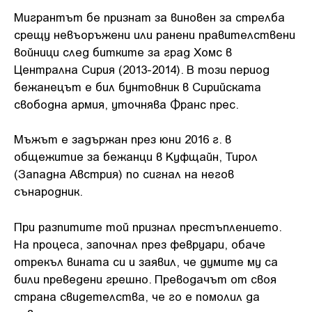
Мигрантът бе признат за виновен за стрелба
срещу невъоръжени или ранени правителствени
войници след битките за град Хомс в
Централна Сирия (2013-2014). В този период
бежанецът е бил бунтовник в Сирийската
свободна армия, уточнява Франс прес.
Мъжът е задържан през юни 2016 г. в
общежитие за бежанци в Куфщайн, Тирол
(Западна Австрия) по сигнал на негов
сънародник.
При разпитите той признал престъплението.
На процеса, започнал през февруари, обаче
отрекъл вината си и заявил, че думите му са
били преведени грешно. Преводачът от своя
страна свидетелства, че го е помолил да