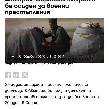
бе осъден за военни
престъпления
Обновена 09:30ч., 11.05.2017
СВЯТ
Гражданската война в Сирия продължава шеста
година. Снимка: Guliver / Getty Images
27-годишен сириец, поискал политическо
убежище в Австрия, бе получи доживотна
присъда от австрийски съд за убийството на
20 души в Сирия.