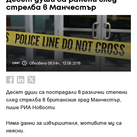
стрелба в Манчестър
Обновена 08:54ч., 12.08.2018
СВЯТ
Shutterstock
Десет души са пострадали в различни степени
след стрелба в британския град Манчестър,
пише РИА Новости.
Няма данни за извършителя, мотивите му са
неясни.