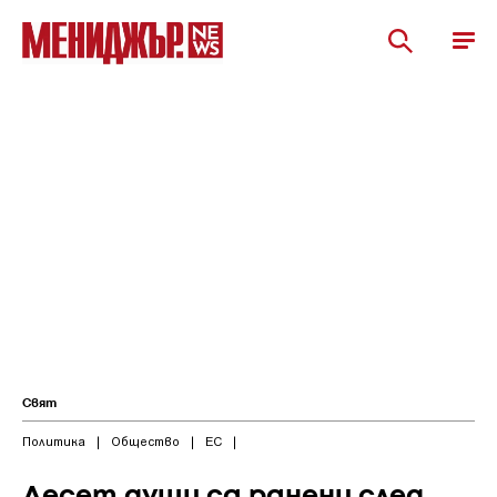
Свят
Политика
|
Общество
|
ЕС
|
Десет души са ранени след