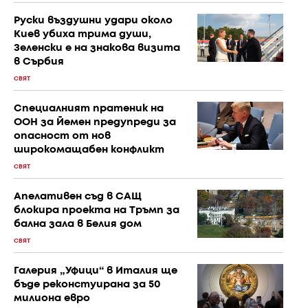
Руски въздушни удари около
Киев убиха трима души,
Зеленски е на знакова визита
в Сърбия
СВЯТ
Специалният пратеник на
ООН за Йемен предупреди за
опасност от нов
широкомащабен конфликт
СВЯТ
Апелативен съд в САЩ
блокира проекта на Тръмп за
бална зала в Белия дом
СВЯТ
Галерия „Уфици“ в Италия ще
бъде реконстуирана за 50
милиона евро