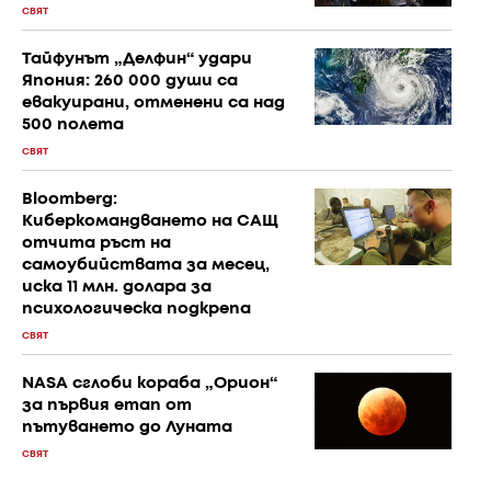
СВЯТ
Тайфунът „Делфин“ удари
Япония: 260 000 души са
евакуирани, отменени са над
500 полета
СВЯТ
Bloomberg:
Киберкомандването на САЩ
отчита ръст на
самоубийствата за месец,
иска 11 млн. долара за
психологическа подкрепа
СВЯТ
NASA сглоби кораба „Орион“
за първия етап от
пътуването до Луната
СВЯТ