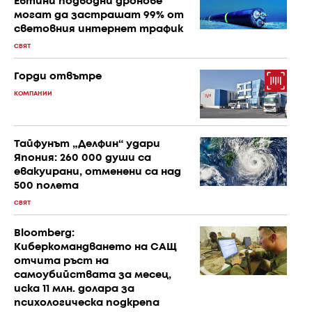
Евтини подводни дронове
могат да застрашат 99% от
световния интернет трафик
СВЯТ
Горди отвътре
КОМПАНИИ
Тайфунът „Делфин“ удари
Япония: 260 000 души са
евакуирани, отменени са над
500 полета
СВЯТ
Bloomberg:
Киберкомандването на САЩ
отчита ръст на
самоубийствата за месец,
иска 11 млн. долара за
психологическа подкрепа