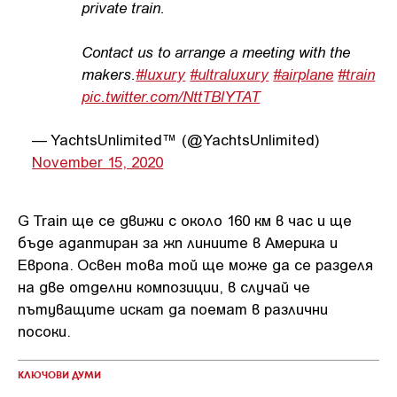
private train.
Contact us to arrange a meeting with the
makers.
#luxury
#ultraluxury
#airplane
#train
pic.twitter.com/NttTBlYTAT
— YachtsUnlimited™ (@YachtsUnlimited)
November 15, 2020
G Train ще се движи с около 160 км в час и ще
бъде адаптиран за жп линиите в Америка и
Европа. Освен това той ще може да се разделя
на две отделни композиции, в случай че
пътуващите искат да поемат в различни
посоки.
КЛЮЧОВИ ДУМИ