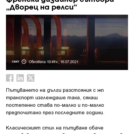
„Дворец на релси“
Обновена 19:41ч., 16.07.2021
СВЯТ
Кадър: YouTube/Gaugain
Пътуването на дълги разстояния с жп
транспорт изглеждаше така, сякаш
постепенно става по-малко и по-малко
предпочитано през последните години.
Класическият стил на пътуване обаче