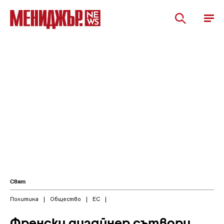
Свят
Политика
|
Общество
|
ЕС
|
Френски дизайнер сътвори