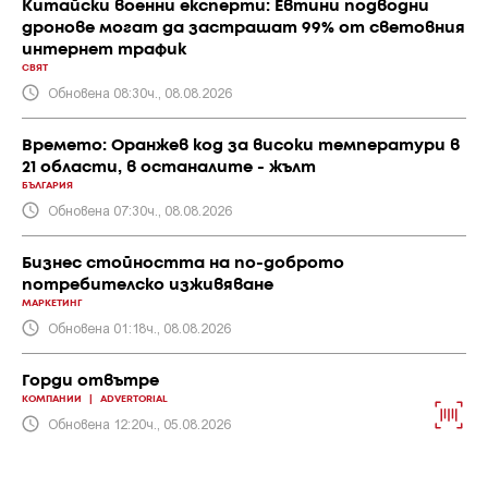
Китайски военни експерти: Евтини подводни
дронове могат да застрашат 99% от световния
интернет трафик
СВЯТ
Обновена 08:30ч., 08.08.2026
Времето: Оранжев код за високи температури в
21 области, в останалите - жълт
БЪЛГАРИЯ
Обновена 07:30ч., 08.08.2026
Бизнес стойността на по-доброто
потребителско изживяване
МАРКЕТИНГ
Обновена 01:18ч., 08.08.2026
Горди отвътре
КОМПАНИИ
|
ADVERTORIAL
Обновена 12:20ч., 05.08.2026