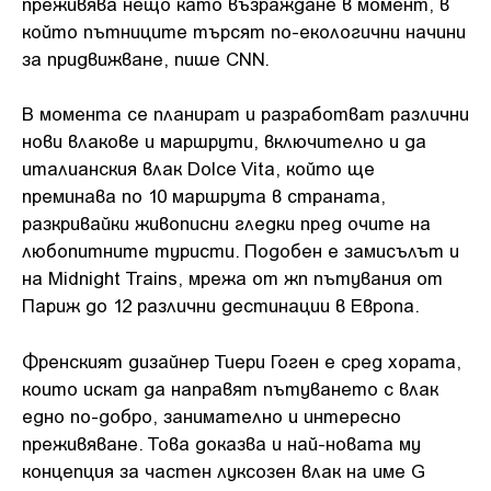
преживява нещо като възраждане в момент, в
който пътниците търсят по-екологични начини
за придвижване, пише CNN.
В момента се планират и разработват различни
нови влакове и маршрути, включително и да
италианския влак Dolce Vita, който ще
преминава по 10 маршрута в страната,
разкривайки живописни гледки пред очите на
любопитните туристи. Подобен е замисълът и
на Midnight Trains, мрежа от жп пътувания от
Париж до 12 различни дестинации в Европа.
Френският дизайнер Тиери Гоген е сред хората,
които искат да направят пътуването с влак
едно по-добро, занимателно и интересно
преживяване. Това доказва и най-новата му
концепция за частен луксозен влак на име G