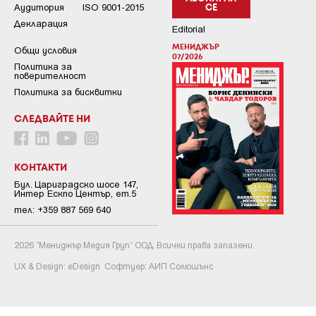
Аудитория
ISO 9001-2015
СЕ
Декларация
Editorial
МЕНИДЖЪР
Общи условия
07/2026
Пoлитикa зa
пoвepитeлнocт
Политика за бисквитки
СЛЕДВАЙТЕ НИ
КОНТАКТИ
Бул. Цариградско шосе 147,
Интер Ескпо Център, ет.5
тел: +359 887 569 640
2026 “Мениджър Медия Груп” ООД. Всички права запазени.
UX & Design:
eDesign
Софтуер:
АИП Солюшънс