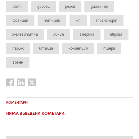
свят
дворец
релси
дизайнер
франция
пътници
жп
транспорт
железопътна
линия
америка
европа
париж
италия
концепция
тиери
гоген
КОМЕНТАРИ
НЯМА ВЪВЕДЕНИ КОМЕТАРИ.