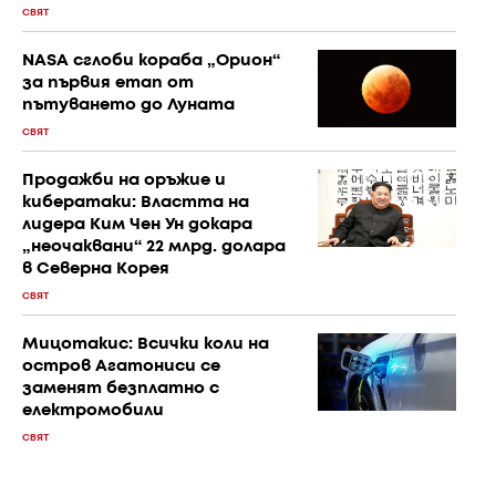
СВЯТ
NASA сглоби кораба „Орион“
за първия етап от
пътуването до Луната
СВЯТ
Продажби на оръжие и
кибератаки: Властта на
лидера Ким Чен Ун докара
„неочаквани“ 22 млрд. долара
в Северна Корея
СВЯТ
Мицотакис: Всички коли на
остров Агатониси се
заменят безплатно с
електромобили
СВЯТ