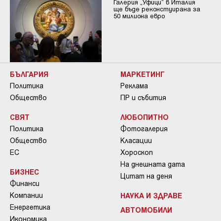
Галерия „Уфици“ в Италия
ще бъде реконстуирана за
50 милиона евро
БЪЛГАРИЯ
МАРКЕТИНГ
Политика
Реклама
Общество
ПР и събития
СВЯТ
ЛЮБОПИТНО
Политика
Фотогалерия
Общество
Класации
ЕС
Хороскоп
На днешната дата
БИЗНЕС
Цитат на деня
Финанси
Компании
НАУКА И ЗДРАВЕ
Енергетика
АВТОМОБИЛИ
Икономика