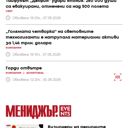
Тайфунът „Делфин“ удари Япония: 260 000 души
са евакуирани, отменени са над 500 полета
СВЯТ
Обновена 19:30ч., 07.08.2026
„Голямата четворка“ на световните
техногиганти е натрупала материални активи
за 1,46 трлн. долара
КОМПАНИИ
Обновена 19:15ч., 07.08.2026
Горди отвътре
КОМПАНИИ
|
ADVERTORIAL
Обновена 12:20ч., 05.08.2026
Визионери на регионите