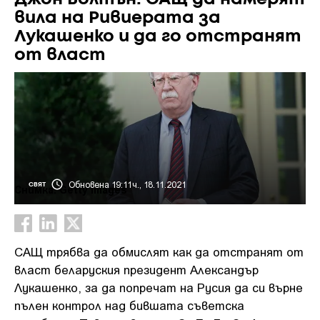
вила на Ривиерата за
Лукашенко и да го отстранят
от власт
Обновена 19:11ч., 18.11.2021
СВЯТ
Снимка: Getty images
САЩ трябва да обмислят как да отстранят от
власт беларуския президент Александър
Лукашенко, за да попречат на Русия да си върне
пълен контрол над бившата съветска