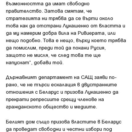
възможността да имат свободно
правителство. Затова смятам, че
стратегията ни трябва да се върти около
това как да отстрани Лукашенко от властта и
да му намерим добра вила на Ривиерата, или
нещо подобно. Това е нещо, върху което трябва
да помислим, преди той да покани Русия,
защото не мисля, че след това те ще
напуснат“, добави той.
Държавният департамент на САЩ заяви по-
рано, че не търси ескалация в двустранните
отношения с Беларус и призова Лукашенко да
прекрати репресиите срещу членове на
гражданското общество и медиите.
Белият дом също призова властите в Беларус
да проведат свободни и честни избори под