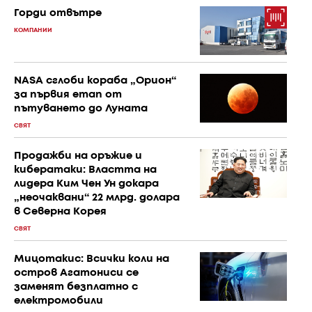
Горди отвътре
КОМПАНИИ
NASA сглоби кораба „Орион“
за първия етап от
пътуването до Луната
СВЯТ
Продажби на оръжие и
кибератаки: Властта на
лидера Ким Чен Ун докара
„неочаквани“ 22 млрд. долара
в Северна Корея
СВЯТ
Мицотакис: Всички коли на
остров Агатониси се
заменят безплатно с
електромобили