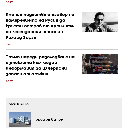
СВЯТ
Япония подготвя отговор на
намерението на Русия да
кръсти остров от Курилите
на легендарния шпионин
Рихард Зорге
СВЯТ
Тръмп нареди разследване на
изтеклата към медии
информация за изчерпани
запаси от оръжия
СВЯТ
ADVERTORIAL
Горди отвътре