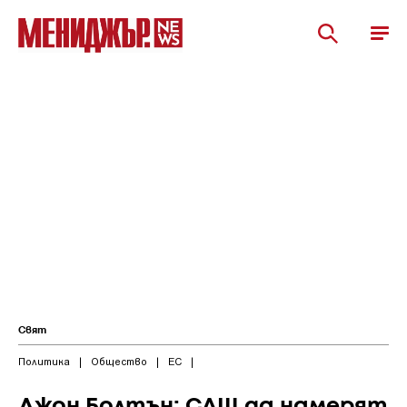
Свят
Политика
|
Общество
|
ЕС
|
Джон Болтън: САЩ да намерят