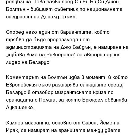
република. Това заяви пред Си Ен Би Си Джон
Болтън - бившият съветник по националната
сигурност на Доналд Тръмп.
Според него един от вариантите, който
трябва да бъде преразгледан от
администрацията на Джо Байдън, е намиране на
„хубава вила на Ривиерата“ за авторитарния
лидер на Беларус.
Коментарът на Болтън идва в момент, в който
Европейския съюз разширява санкциите срещу
Беларус в отговор мигрантската криза по
границата с Полша, за която Брюксел обвинява
Лукашенко.
Хиляди мигранти, основно от Сирия, Йемен и
Ирак, се намират на границата между двете