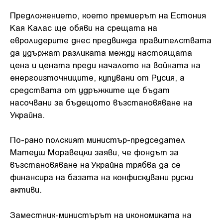
Предложението, което премиерът на Естония
Кая Калас ще обяви на срещата на
евролидерите днес предвижда правителствата
да удържат разликата между настоящата
цена и цената преди началото на войната на
енергоизточниците, купувани от Русия, а
средствата от удръжките ще бъдат
насочвани за бъдещото възстановяване на
Украйна.
По-рано полският министър-председател
Матеуш Моравецки заяви, че фондът за
възстановяване на Украйна трябва да се
финансира на базата на конфискувани руски
активи.
Заместник-министърът на икономиката на