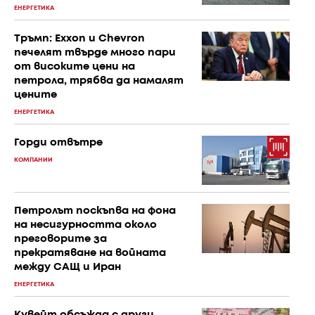
ЕНЕРГЕТИКА
Тръмп: Exxon и Chevron
печелят твърде много пари
от високите цени на
петрола, трябва да намалят
цените
ЕНЕРГЕТИКА
Горди отвътре
КОМПАНИИ
Петролът поскъпва на фона
на несигурността около
преговорите за
прекратяване на войната
между САЩ и Иран
ЕНЕРГЕТИКА
Кувейт обсъжда с други