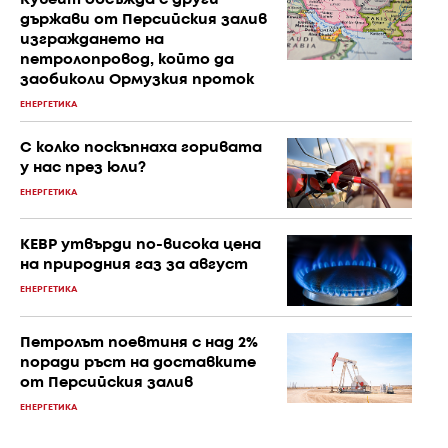
държави от Персийския залив
изграждането на
петролопровод, който да
заобиколи Ормузкия проток
ЕНЕРГЕТИКА
С колко поскъпнаха горивата
у нас през юли?
ЕНЕРГЕТИКА
КЕВР утвърди по-висока цена
на природния газ за август
ЕНЕРГЕТИКА
Петролът поевтиня с над 2%
поради ръст на доставките
от Персийския залив
ЕНЕРГЕТИКА