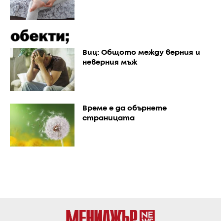
Виц: Общото между верния и
неверния мъж
Време е да обърнете
страницата