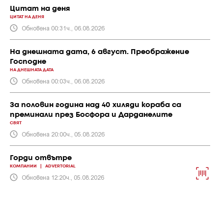
Цитат на деня
ЦИТАТ НА ДЕНЯ
Обновена 00:31ч., 06.08.2026
На днешната дата, 6 август. Преображение
Господне
НА ДНЕШНАТА ДАТА
Обновена 00:03ч., 06.08.2026
За половин година над 40 хиляди кораба са
преминали през Босфора и Дарданелите
СВЯТ
Обновена 20:00ч., 05.08.2026
Горди отвътре
КОМПАНИИ
|
ADVERTORIAL
Обновена 12:20ч., 05.08.2026