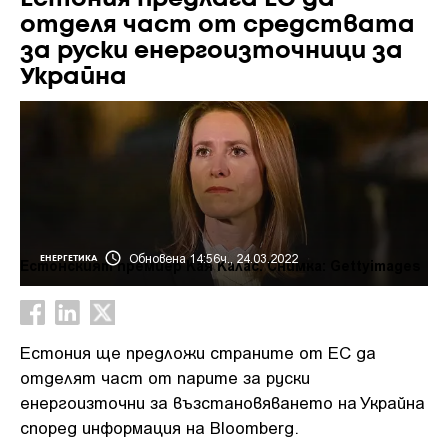
отделя част от средствата
за руски енергоизточници за
Украйна
Обновена 14:56ч., 24.03.2022
ЕНЕРГЕТИКА
Естонският премиер Кая Калас. Снимка: Gettyimages
Естония ще предложи страните от ЕС да
отделят част от парите за руски
енергоизточни за възстановяването на Украйна
според информация на Bloomberg.