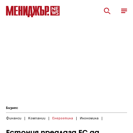
Бизнес
Финанси
|
Компании
|
Енергетика
|
Икономика
|
Естония предлага ЕС да