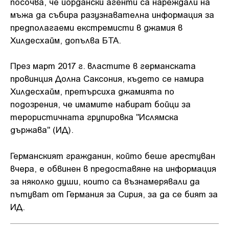
посочва, че йордански агенти са нареждали на
мъжа да събира разузнавателна информация за
предполагаеми екстремисти в джамия в
Хилдесхайм, допълва БТА.
През март 2017 г. властите в германската
провинция Долна Саксония, където се намира
Хилдесхайм, претърсиха джамията по
подозрения, че имамите набират бойци за
терористичната групировка "Ислямска
държава" (ИД).
Германският гражданин, който беше арестуван
вчера, е обвинен в предоставяне на информация
за няколко души, които са възнамерявали да
пътуват от Германия за Сирия, за да се бият за
ИД.