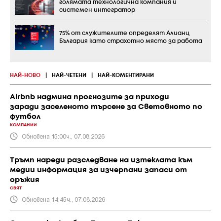
голямата технологична компания и
системен интегратор
75% от служителите определят Алианц
България като страхотно място за работа
НАЙ-НОВО
|
НАЙ-ЧЕТЕНИ
|
НАЙ-КОМЕНТИРАНИ
Airbnb надмина прогнозите за приходи
заради заселеното търсене за Световното по
футбол
КОМПАНИИ
Обновена 15:00ч., 07.08.2026
Тръмп нареди разследване на изтеклата към
медии информация за изчерпани запаси от
оръжия
СВЯТ
Обновена 14:45ч., 07.08.2026