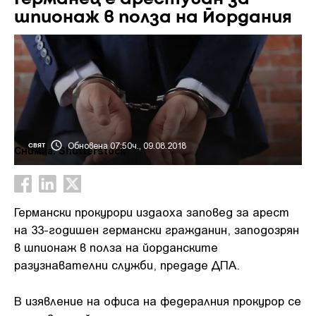
шпионаж в полза на Йордания
Обновена 07:50ч., 09.08.2018
СВЯТ
Снимка: Shutterstock
Германски прокурори издаoха заповед за арест
на 33-годишен германски гражданин, заподозрян
в шпионаж в полза на йорданските
разузнавателни служби, предаде ДПА.
В изявление на офиса на федералния прокурор се