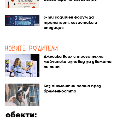
3-ти годишен форум за
транспорт, логистика и
спедиция
Джесика Бийл с трогателна
майчинска изповед за двамата
си сина
Без пигментни петна през
бременността