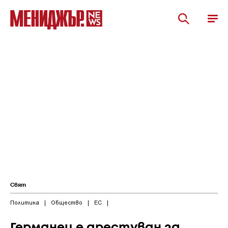
Свят
Политика
|
Общество
|
ЕС
|
Германец е арестуван за