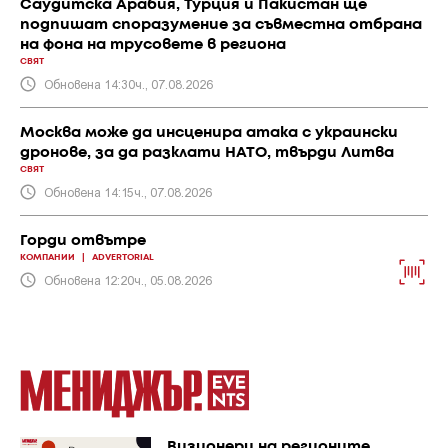
Саудитска Арабия, Турция и Пакистан ще
подпишат споразумение за съвместна отбрана
на фона на трусовете в региона
СВЯТ
Обновена 14:30ч., 07.08.2026
Москва може да инсценира атака с украински
дронове, за да разклати НАТО, твърди Литва
СВЯТ
Обновена 14:15ч., 07.08.2026
Горди отвътре
КОМПАНИИ
|
ADVERTORIAL
Обновена 12:20ч., 05.08.2026
Визионери на регионите