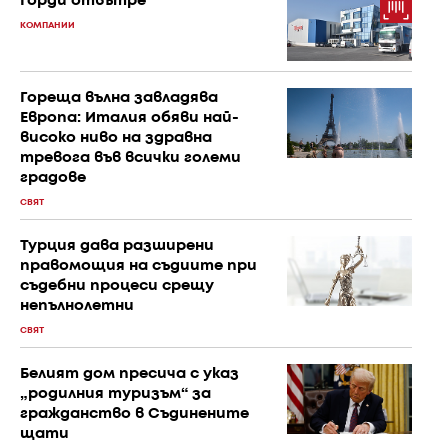
Горди отвътре
КОМПАНИИ
Гореща вълна завладява
Европа: Италия обяви най-
високо ниво на здравна
тревога във всички големи
градове
СВЯТ
Турция дава разширени
правомощия на съдиите при
съдебни процеси срещу
непълнолетни
СВЯТ
Белият дом пресича с указ
„родилния туризъм“ за
гражданство в Съдинените
щати