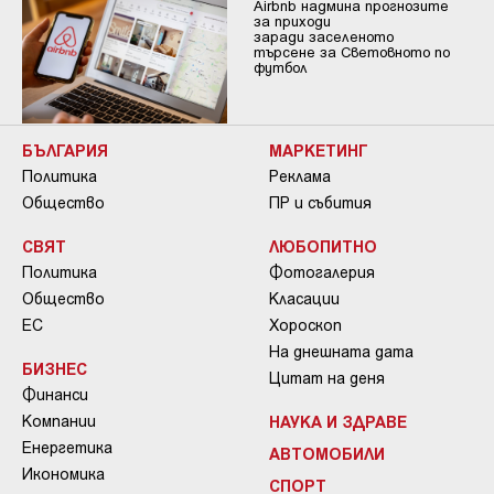
Airbnb надмина прогнозите
за приходи
заради заселеното
търсене за Световното по
футбол
БЪЛГАРИЯ
МАРКЕТИНГ
Политика
Реклама
Общество
ПР и събития
СВЯТ
ЛЮБОПИТНО
Политика
Фотогалерия
Общество
Класации
ЕС
Хороскоп
На днешната дата
БИЗНЕС
Цитат на деня
Финанси
Компании
НАУКА И ЗДРАВЕ
Енергетика
АВТОМОБИЛИ
Икономика
СПОРТ