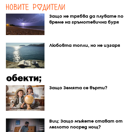
Защо не трябва да плувате по
време на гръмотевична буря
Любовта топли, но не изгаря
Защо Земята се върти?
Виц: Защо мъжете стават от
леглото посред нощ?