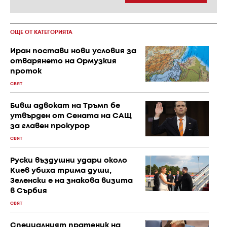
ОЩЕ ОТ КАТЕГОРИЯТА
Иран постави нови условия за
отварянето на Ормузкия
проток
СВЯТ
Бивш адвокат на Тръмп бе
утвърден от Сената на САЩ
за главен прокурор
СВЯТ
Руски въздушни удари около
Киев убиха трима души,
Зеленски е на знакова визита
в Сърбия
СВЯТ
Специалният пратеник на