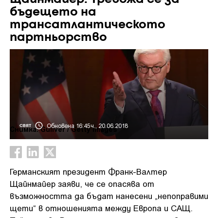
бъдещето на
трансатлантическото
партньорство
Обновена 16:45ч., 20.06.2018
СВЯТ
Снимка: Guliver / Getty Images
Германският президент Франк-Валтер
Щайнмайер заяви, че се опасява от
възможността да бъдат нанесени „непоправими
щети“ в отношенията между Европа и САЩ.