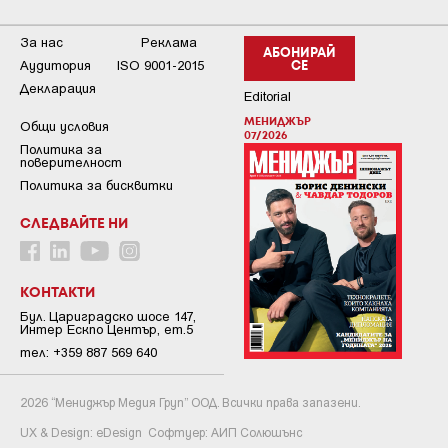
За нас
Реклама
АБОНИРАЙ
Аудитория
ISO 9001-2015
СЕ
Декларация
Editorial
МЕНИДЖЪР
Общи условия
07/2026
Пoлитикa зa
пoвepитeлнocт
Политика за бисквитки
СЛЕДВАЙТЕ НИ
КОНТАКТИ
Бул. Цариградско шосе 147,
Интер Ескпо Център, ет.5
тел: +359 887 569 640
2026 “Мениджър Медия Груп” ООД. Всички права запазени.
UX & Design:
eDesign
Софтуер:
АИП Солюшънс