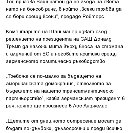
Той призова Вашингтон да не гледа на света
като на боксов ринг, в който „всеки трябва да
се бори срещу всеки“, предаде Ройтерс.
Коментарите на Щайнмайер идват след
решението на президента на САЩ Доналд
Тръмп да наложи мита върху вноса на стомана
и алуминий от ЕС и неговите критики срещу
германското политическо ръководство.
„Тревожа се по-малко за бъдещето на
американската демокрация, отколкото за
бъдещето на нашето трансатлантическо
партньорство”, казва германският президент в
реч, която ще произнесе в Лос Анджелис.
„Щетите от днешното сътресение могат да
бъдат по-дълбоки, дългосрочни и преди всичко