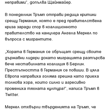
неправими“, допълва Щайнмайер.
В понеделник Тръмп отправи редица критики
срещу Германия, която е пред правителствена
криза заради спор в коалиционното
правителство на канцлера Ангела Меркел по
въпроса с мигрантите.
„Хората в Германия се обръщат срещу своите
държавни лидери докато миграцията разтърсва
вече нестабилната коалиция в Берлин.
Престъпността в Германия се повиши. В цяла
Европа направиха голяма грешка като приеха
толкова хора, които силно и агресивно
промениха тяхната култура!“, написа Тръмп в
Twitter.
Меркел отхвърли твърденията на Тръмп, че