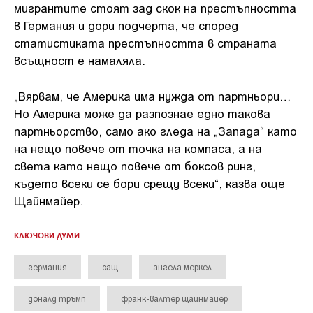
мигрантите стоят зад скок на престъпността
в Германия и дори подчерта, че според
статистиката престъпността в страната
всъщност е намаляла.
„Вярвам, че Америка има нужда от партньори…
Но Америка може да разпознае едно такова
партньорство, само ако гледа на „Запада“ като
на нещо повече от точка на компаса, а на
света като нещо повече от боксов ринг,
където всеки се бори срещу всеки“, казва още
Щайнмайер.
КЛЮЧОВИ ДУМИ
германия
сащ
ангела меркел
доналд тръмп
франк-валтер щайнмайер