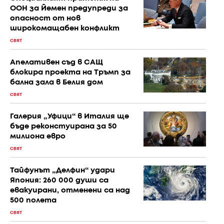
ООН за Йемен предупреди за
опасност от нов
широкомащабен конфликт
СВЯТ
Апелативен съд в САЩ
блокира проекта на Тръмп за
бална зала в Белия дом
СВЯТ
Галерия „Уфици“ в Италия ще
бъде реконстуирана за 50
милиона евро
СВЯТ
Тайфунът „Делфин“ удари
Япония: 260 000 души са
евакуирани, отменени са над
500 полета
СВЯТ