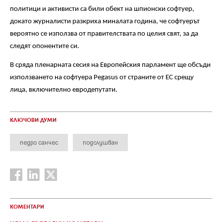
политици и активисти са били обект на шпионски софтуер,
докато журналисти разкриха миналата година, че софтуерът
вероятно се използва от правителствата по целия свят, за да
следят опонентите си.
В сряда пленарната сесия на Европейския парламент ще обсъди
използването на софтуера Pegasus от страните от ЕС срещу
лица, включително евродепутати.
КЛЮЧОВИ ДУМИ
педро санчес
подслушван
КОМЕНТАРИ