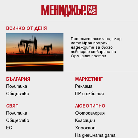
ВСИЧКО ОТ ДЕНЯ
Петролът поскъпна, след
като Иран помрачи
надеждите за бързо
повторно отваряне на
Ормузкия проток
БЪЛГАРИЯ
МАРКЕТИНГ
Политика
Реклама
Общество
ПР и събития
СВЯТ
ЛЮБОПИТНО
Политика
Фотогалерия
Общество
Класации
ЕС
Хороскоп
На днешната дата