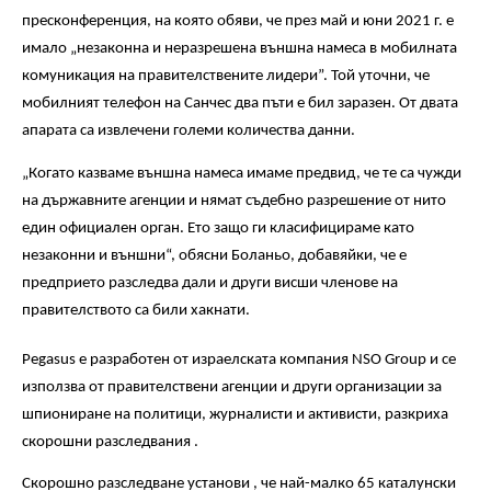
пресконференция, на която обяви, че през май и юни 2021 г. е
имало „незаконна и неразрешена външна намеса в мобилната
комуникация на правителствените лидери”. Той уточни, че
мобилният телефон на Санчес два пъти е бил заразен. От двата
апарата са извлечени големи количества данни.
„Когато казваме външна намеса имаме предвид, че те са чужди
на държавните агенции и нямат съдебно разрешение от нито
един официален орган. Ето защо ги класифицираме като
незаконни и външни“, обясни Боланьо, добавяйки, че е
предприето разследва дали и други висши членове на
правителството са били хакнати.
Pegasus е разработен от израелската компания NSO Group и се
използва от правителствени агенции и други организации за
шпиониране на политици, журналисти и активисти, разкриха
скорошни разследвания .
Скорошно разследване установи , че най-малко 65 каталунски