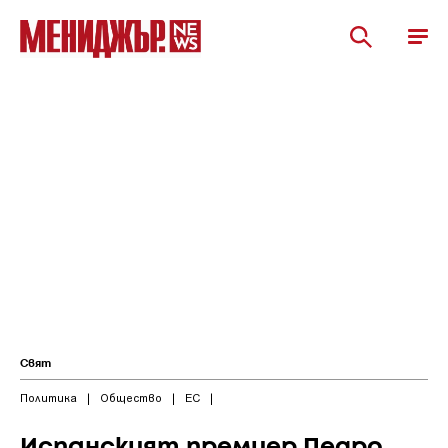
Свят
Политика
|
Общество
|
ЕС
|
Испанският премиер Педро