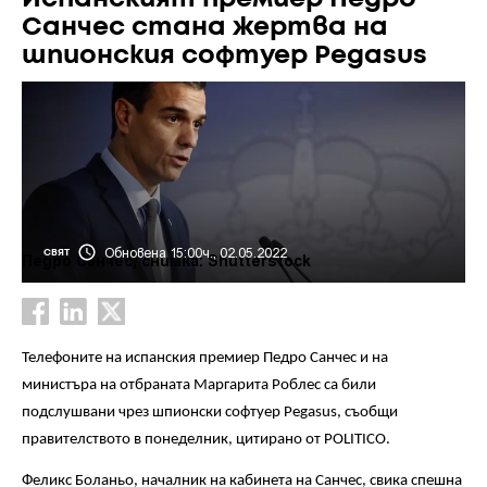
Санчес стана жертва на
шпионския софтуер Pegasus
Обновена 15:00ч., 02.05.2022
СВЯТ
Педро Санчес, снимка: Shutterstock
Телефоните на испанския премиер Педро Санчес и на
министъра на отбраната Маргарита Роблес са били
подслушвани чрез шпионски софтуер Pegasus, съобщи
правителството в понеделник, цитирано от POLITICO.
Феликс Боланьо, началник на кабинета на Санчес, свика спешна