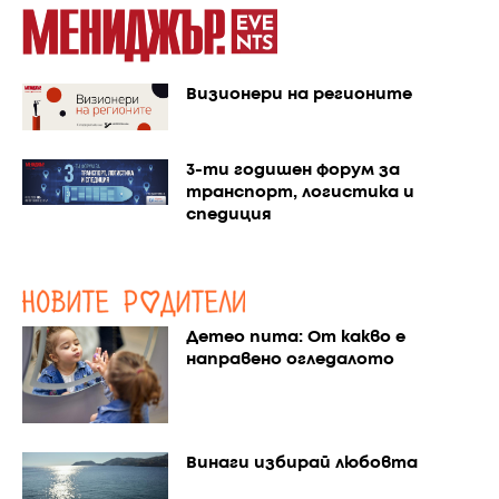
Визионери на регионите
3-ти годишен форум за
транспорт, логистика и
спедиция
Детео пита: От какво е
направено огледалото
Винаги избирай любовта