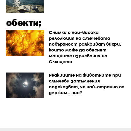
Снимки с най-висока
резолюция на слънчевата
повърхност разкриват вихри,
които може да обяснят
мощните изригвания на
Слънцето
Реакциите на животните при
слънчеви затъмнения
подсказват, че най-странно се
държим… ние?