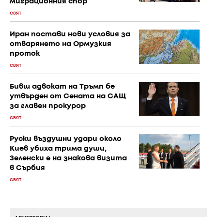
миграционния спор
СВЯТ
Иран постави нови условия за
отварянето на Ормузкия
проток
СВЯТ
Бивш адвокат на Тръмп бе
утвърден от Сената на САЩ
за главен прокурор
СВЯТ
Руски въздушни удари около
Киев убиха трима души,
Зеленски е на знакова визита
в Сърбия
СВЯТ