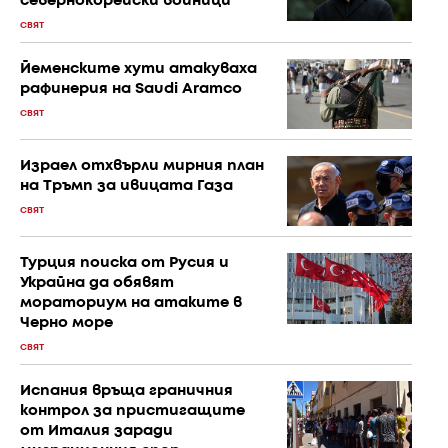
севернокорейски войници
СВЯТ
Йеменските хути атакуваха
рафинерия на Saudi Aramco
СВЯТ
Израел отхвърли мирния план
на Тръмп за ивицата Газа
СВЯТ
Турция поиска от Русия и
Украйна да обявят
мораториум на атаките в
Черно море
СВЯТ
Испания връща граничния
контрол за пристигащите
от Италия заради