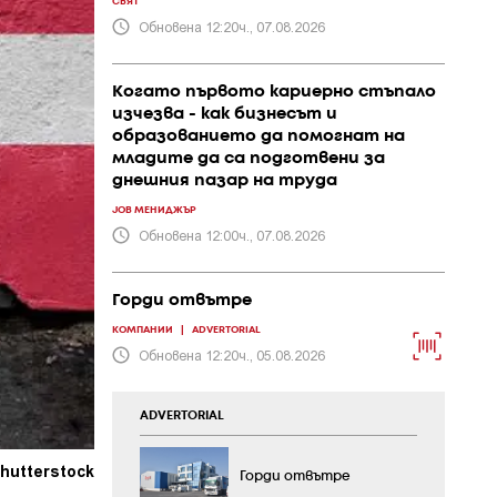
СВЯТ
Обновена 12:20ч., 07.08.2026
Когато първото кариерно стъпало
изчезва - как бизнесът и
образованието да помогнат на
младите да са подготвени за
днешния пазар на труда
JOB МЕНИДЖЪР
Обновена 12:00ч., 07.08.2026
Горди отвътре
КОМПАНИИ
|
ADVERTORIAL
Обновена 12:20ч., 05.08.2026
ADVERTORIAL
hutterstock
Горди отвътре