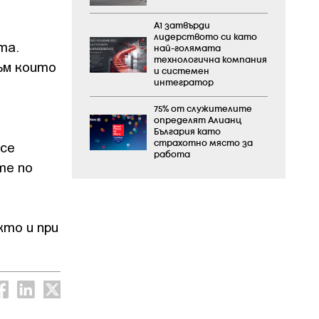
А1 затвърди
лидерството си като
та.
най-голямата
технологична компания
ъм които
и системен
интегратор
75% от служителите
определят Алианц
България като
 се
страхотно място за
работа
те по
кто и при