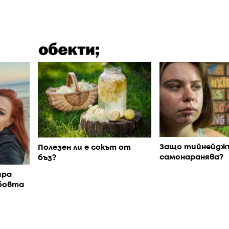
Защо тийнейдж
Полезен ли е сокът от
самонаранява?
бъз?
ира
юбовта