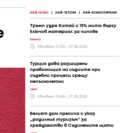
НАЙ-НОВО
|
НАЙ-ЧЕТЕНИ
|
НАЙ-КОМЕНТИРАНИ
Тръмп удря Китай с 15% мито върху
е
ключов материал за чипове
БИЗНЕС
Обновена 13:00ч., 07.08.2026
Турция дава разширени
правомощия на съдиите при
съдебни процеси срещу
непълнолетни
СВЯТ
Обновена 12:40ч., 07.08.2026
Белият дом пресича с указ
„родилния туризъм“ за
гражданство в Съдинените щати