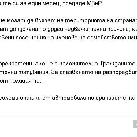
ите си за един месец, предаде МВнР.
е могат да влязат на територията на страна
ат допускани по други неуважителни причини, к
овени посещения на членове на семейството или
рекратени, ако не е наложително. Гражданите
телни пътувания. За спазването на разпоредби
от полицията.
 големи опашки от автомобили по границите, ка