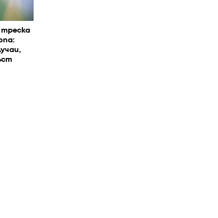
 треска
опа:
учаи,
ъст