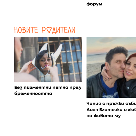
форум
Без пигментни петна през
бременността
Чиния с пръжки съб
Асен Блатечки с л
на живота му