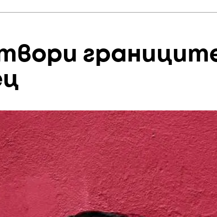
атвори границит
ец