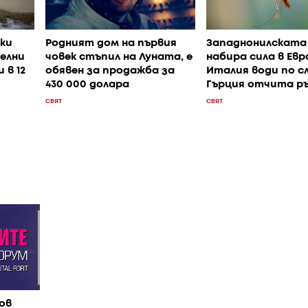
ки
Родният дом на първия
Западнонилската
елни
човек стъпил на Луната, е
набира сила в Евр
 в 12
обявен за продажба за
Италия води по сл
430 000 долара
Гърция отчита р
СВЯТ
СВЯТ
ов