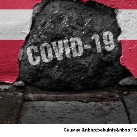
Снимка:&nbsp;bekulnis&nbsp;/ S