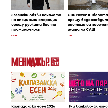
Зеленски обяви началото
CBS News: Киберата
на специални операции
срещу водоснабдит
срещу руската военна
системи са засечени
промишленост
щата на САЩ
СВЯТ
СВЯТ
Калпазанска есен 2026
9-и банково-финанс