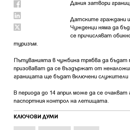
Дания затвори границ
Датските граждани щ
Чужденци няма да бъд
се причисляват обикн
туризъм.
Пътуванията в чужбина трябва да бъдат п
призовават да се въздържат от неналожи
границата ще бъдат включени служители 
В периода до 14 април може да се очакват
паспортния контрол на летищата.
КЛЮЧОВИ ДУМИ