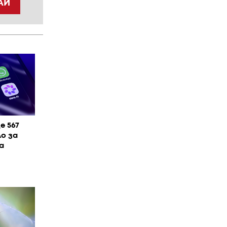
АЙ
е 567
ло за
а