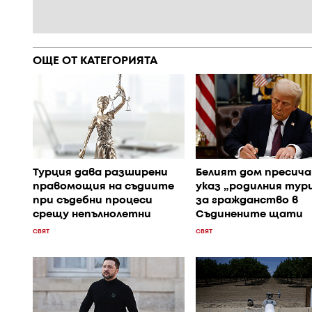
ОЩЕ ОТ КАТЕГОРИЯТА
Турция дава разширени
Белият дом пресича
правомощия на съдиите
указ „родилния тур
при съдебни процеси
за гражданство в
срещу непълнолетни
Съдинените щати
СВЯТ
СВЯТ