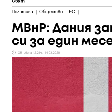
Свят
Политика
|
Общество
|
ЕС
|
МВнР: Дания з
си за един мес
Обновена 12:21ч., 14.03.2020