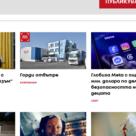
ПУБЛИКУВ
 с
Горди отвътре
Глобиха Meta с ощ
изъм“
млн. долара по де
КОМПАНИИ
безопасността н
децата
СВЯТ