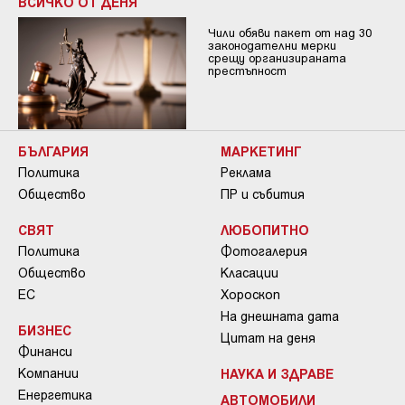
ВСИЧКО ОТ ДЕНЯ
Чили обяви пакет от над 30
законодателни мерки
срещу организираната
престъпност
БЪЛГАРИЯ
МАРКЕТИНГ
Политика
Реклама
Общество
ПР и събития
СВЯТ
ЛЮБОПИТНО
Политика
Фотогалерия
Общество
Класации
ЕС
Хороскоп
На днешната дата
БИЗНЕС
Цитат на деня
Финанси
Компании
НАУКА И ЗДРАВЕ
Енергетика
АВТОМОБИЛИ