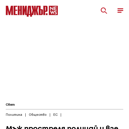
Свят
Политика
|
Общество
|
ЕС
|
Мъж простреля полицай и взе