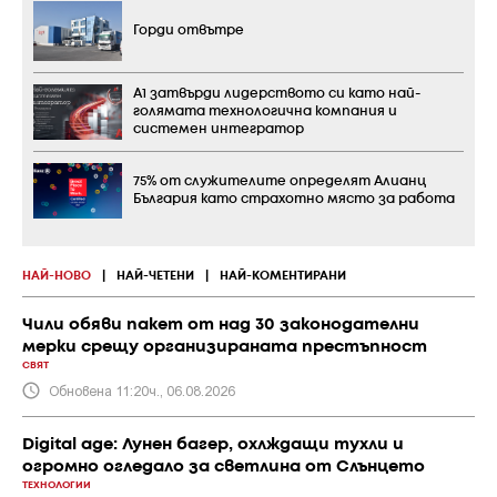
Горди отвътре
А1 затвърди лидерството си като най-
голямата технологична компания и
системен интегратор
75% от служителите определят Алианц
България като страхотно място за работа
НАЙ-НОВО
|
НАЙ-ЧЕТЕНИ
|
НАЙ-КОМЕНТИРАНИ
Чили обяви пакет от над 30 законодателни
мерки срещу организираната престъпност
СВЯТ
Обновена 11:20ч., 06.08.2026
Digital age: Лунен багер, охлждащи тухли и
огромно огледало за светлина от Слънцето
ТЕХНОЛОГИИ