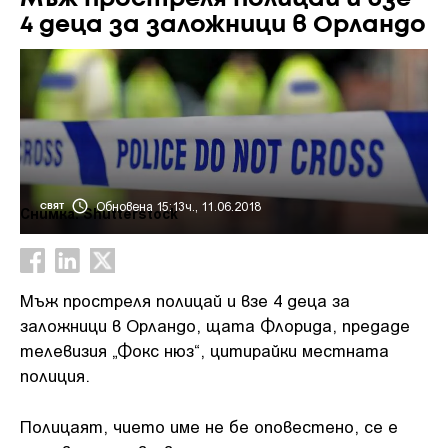
4 деца за заложници в Орландо
Обновена 15:13ч., 11.06.2018
СВЯТ
Снимка: Shutterstock
Мъж простреля полицай и взе 4 деца за
заложници в Орландо, щата Флорида, предаде
телевизия „Фокс нюз“, цитирайки местната
полиция.
Полицаят, чието име не бе оповестено, се е