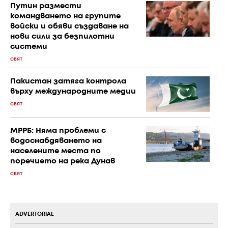
Путин размести
командването на групите
войски и обяви създаване на
нови сили за безпилотни
системи
СВЯТ
Пакистан затяга контрола
върху международните медии
СВЯТ
МРРБ: Няма проблеми с
водоснабдяването на
населените места по
поречието на река Дунав
СВЯТ
ADVERTORIAL