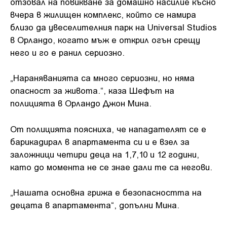
отзовал на повикване за домашно насилие късно
вчера в жилищен комплекс, който се намира
близо да увеселителния парк на Universal Studios
в Орландо, когато мъж е открил огън срещу
него и го е ранил сериозно.
„Нараняванията са много сериозни, но няма
опасност за живота.“, каза Шефът на
полицията в Орландо Джон Мина.
От полицията поясниха, че нападателят се е
барикадирал в апартамента си и е взел за
заложници четири деца на 1,7,10 и 12 години,
като до момента не се знае дали те са негови.
„Нашата основна грижа е безопасността на
децата в апартамента“, допълни Мина.