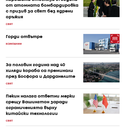
от атомната бомбардировка
с призив за свят без ядрени
оръжия
СВЯТ
Горди отвътре
КОМПАНИИ
За половин година над 40
хиляди кораба са преминали
през Босфора и Дарданелите
СВЯТ
Пекин налага ответни мерки
срещу Вашингтон заради
ограниченията върху
китайски технологии
СВЯТ