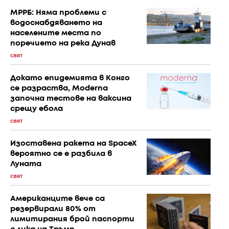
МРРБ: Няма проблеми с
водоснабдяването на
населените места по
поречието на река Дунав
СВЯТ
Докато епидемията в Конго
се разраства, Moderna
започна тестове на ваксина
срещу ебола
СВЯТ
Изоставена ракета на SpaceX
вероятно се е разбила в
Луната
СВЯТ
Американците вече са
резервирали 80% от
лимитирания брой паспорти