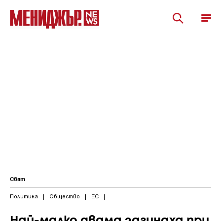
Свят
Политика
|
Общество
|
ЕС
|
Най-малко двама загинаха при