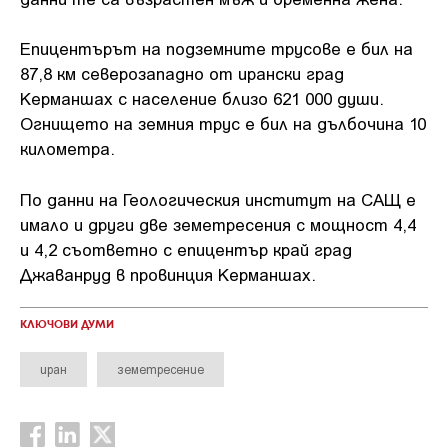
Епицентърът на подземните трусове е бил на
87,8 км северозападно от ирански град
Керманшах с население близо 621 000 души.
Огнището на земния трус е бил на дълбочина 10
километра.
По данни на Геологическия институт на САЩ е
имало и други две земетресения с мощност 4,4
и 4,2 съответно с епицентър край град
Джаванруд в провинция Керманшах.
КЛЮЧОВИ ДУМИ
иран
земетресение