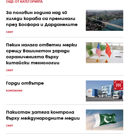
ОЩЕ ОТ КАТЕГОРИЯТА
За половин година над 40
хиляди кораба са преминали
през Босфора и Дарданелите
СВЯТ
Пекин налага ответни мерки
срещу Вашингтон заради
ограниченията върху
китайски технологии
СВЯТ
Горди отвътре
КОМПАНИИ
Пакистан затяга контрола
върху международните медии
СВЯТ