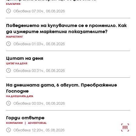
БЪЛГАРИЯ
Обновена 07:30ч., 06.08.2026
Поведението на купувачите се е променило. Как
да измерите маркетинг показателите?
МАРКЕТИНГ
Обновена 01:03ч., 06.08.2026
Цитат на деня
ЦИТАТ НА ДЕНЯ
Обновена 00:31ч., 06.08.2026
На днешната дата, 6 август. Преображение
Господне
НА ДНЕШНАТА ДАТА
Обновена 00:03ч., 06.08.2026
Горди отвътре
КОМПАНИИ
|
ADVERTORIAL
Обновена 12:20ч., 05.08.2026