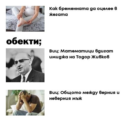
Как бременната да оцелее в
жегата
Виц: Математици вдигат
имиджа на Тодор Живков
Виц: Общото между верния и
неверния мъж