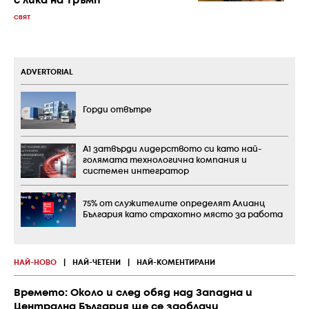
с лика на Тръмп
СВЯТ
ADVERTORIAL
Горди отвътре
А1 затвърди лидерството си като най-
голямата технологична компания и
системен интегратор
75% от служителите определят Алианц
България като страхотно място за работа
НАЙ-НОВО
|
НАЙ-ЧЕТЕНИ
|
НАЙ-КОМЕНТИРАНИ
Времето: Около и след обяд над Западна и
Централна България ще се заоблачи