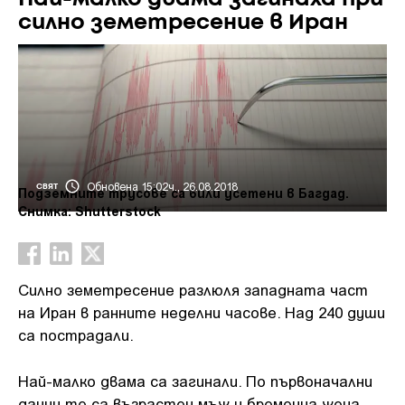
силно земетресение в Иран
Обновена 15:02ч., 26.08.2018
СВЯТ
Подземните трусове са били усетени в Багдад.
Снимка: Shutterstock
Силно земетресение разлюля западната част
на Иран в ранните неделни часове. Над 240 души
са пострадали.
Най-малко двама са загинали. По първоначални
данни те са възрастен мъж и бременна жена.