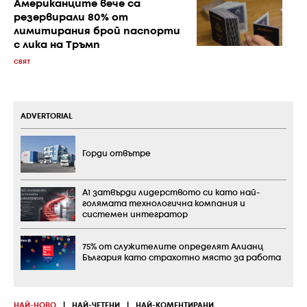
Американците вече са
резервирали 80% от
лимитирания брой паспорти
с лика на Тръмп
СВЯТ
ADVERTORIAL
Горди отвътре
А1 затвърди лидерството си като най-
голямата технологична компания и
системен интегратор
75% от служителите определят Алианц
България като страхотно място за работа
НАЙ-НОВО
|
НАЙ-ЧЕТЕНИ
|
НАЙ-КОМЕНТИРАНИ