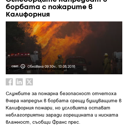
борбата с пожарите в
Калифорния
Обновена 09:30ч., 13.08.2018
СВЯТ
Снимка: Guliver / Getty images
Службите за пожарна безопасност отчетоха
вчера напредък в борбата срещу бушуващите в
Калифорния пожари, но условията остават
неблагоприятни заради горещината и ниската
влажност, съобщи Франс прес.