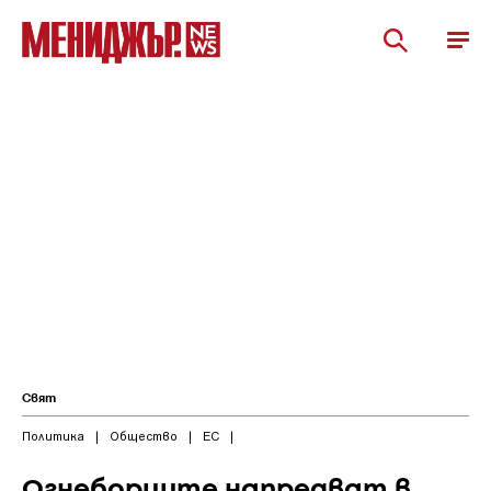
Свят
Политика
|
Общество
|
ЕС
|
Огнеборците напредват в