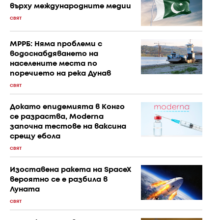
върху международните медии
СВЯТ
МРРБ: Няма проблеми с
водоснабдяването на
населените места по
поречието на река Дунав
СВЯТ
Докато епидемията в Конго
се разраства, Moderna
започна тестове на ваксина
срещу ебола
СВЯТ
Изоставена ракета на SpaceX
вероятно се е разбила в
Луната
СВЯТ