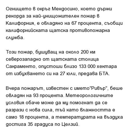
Огнището в окръг Мендосино, което държи
рекорда за най-унищожителен пожар в
Калифорния, е овладяно на 67 процента, съобщи
калифорнийската щатска противопожарна
служба.
Този пожар, бушуващ на около 200 км
северозападно от щатската столица
Сакраменто, опустоши близо 133 000 хектара
от избухването си на 27 юли, предава БТА.
Вчера пожарът, известен с името"Ривър", беше
овладян на 93 процента. Метеорологичните
условия обаче може да му помогнат да се
разрази с нова сила, тъй като влажността е
само 18 процента, а температурата на въздуха
достига 35 градуса по Целзий.