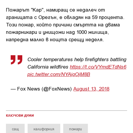
Пожарът "Кар", намиращ се недалеч от
границата с Орегън, е овладян на 59 процента.
Този пожар, който причини смъртта на двама
пожарникари и унищожи над 1000 жилища,
напредна малко в нощта срещу неделя.
Cooler temperatures help firefighters battling
California wildfires
https://t.co/VYmdETdNs6
pic.twitter.com/NYAjqOjM8B
— Fox News (@FoxNews)
August 13, 2018
КЛЮЧОВИ ДУМИ
сащ
калифорния
пожари