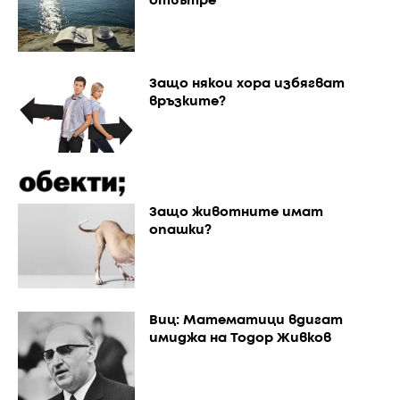
отвътре
Защо някои хора избягват
връзките?
Защо животните имат
опашки?
Виц: Математици вдигат
имиджа на Тодор Живков