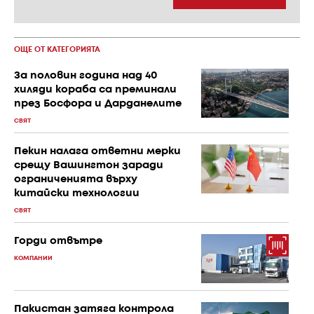
ОЩЕ ОТ КАТЕГОРИЯТА
За половин година над 40
хиляди кораба са преминали
през Босфора и Дарданелите
СВЯТ
Пекин налага ответни мерки
срещу Вашингтон заради
ограниченията върху
китайски технологии
СВЯТ
Горди отвътре
КОМПАНИИ
Пакистан затяга контрола