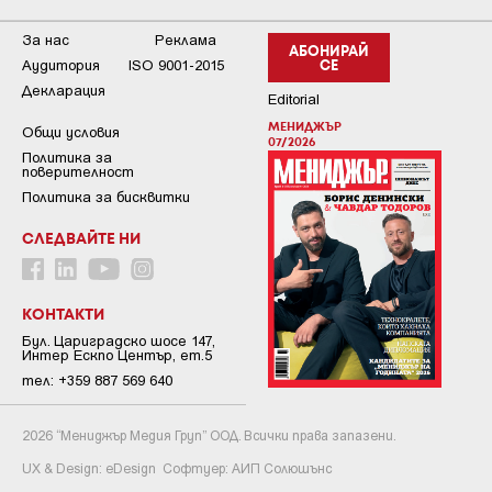
За нас
Реклама
АБОНИРАЙ
Аудитория
ISO 9001-2015
СЕ
Декларация
Editorial
МЕНИДЖЪР
Общи условия
07/2026
Пoлитикa зa
пoвepитeлнocт
Политика за бисквитки
СЛЕДВАЙТЕ НИ
КОНТАКТИ
Бул. Цариградско шосе 147,
Интер Ескпо Център, ет.5
тел: +359 887 569 640
2026 “Мениджър Медия Груп” ООД. Всички права запазени.
UX & Design:
eDesign
Софтуер:
АИП Солюшънс