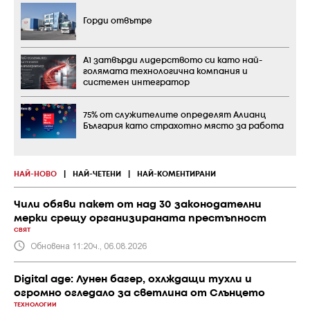
Горди отвътре
А1 затвърди лидерството си като най-
голямата технологична компания и
системен интегратор
75% от служителите определят Алианц
България като страхотно място за работа
НАЙ-НОВО
|
НАЙ-ЧЕТЕНИ
|
НАЙ-КОМЕНТИРАНИ
Чили обяви пакет от над 30 законодателни
мерки срещу организираната престъпност
СВЯТ
Обновена 11:20ч., 06.08.2026
Digital age: Лунен багер, охлждащи тухли и
огромно огледало за светлина от Слънцето
ТЕХНОЛОГИИ