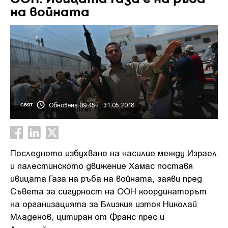
на войната
Обновена 09:45ч., 31.05.2018
СВЯТ
Снимка:&nbsp;Guliver / Getty Images
Последното избухване на насилие между Израел
и палестинското движение Хамас поставя
ивицата Газа на ръба на войната, заяви пред
Съвета за сигурност на ООН координаторът
на организацията за Близкия изток Николай
Младенов, цитиран от Франс прес и