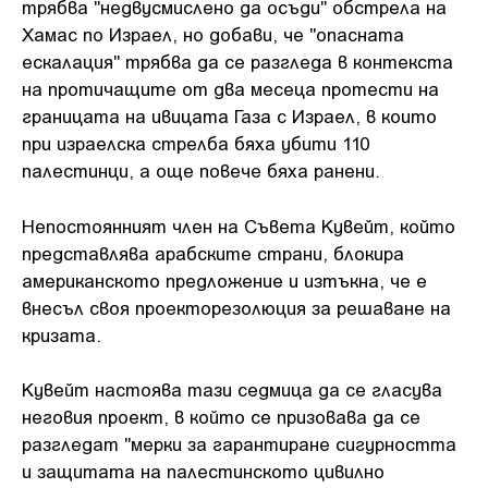
трябва "недвусмислено да осъди" обстрела на
Хамас по Израел, но добави, че "опасната
ескалация" трябва да се разгледа в контекста
на протичащите от два месеца протести на
границата на ивицата Газа с Израел, в които
при израелска стрелба бяха убити 110
палестинци, а още повече бяха ранени.
Непостоянният член на Съвета Кувейт, който
представлява арабските страни, блокира
американското предложение и изтъкна, че е
внесъл своя проекторезолюция за решаване на
кризата.
Кувейт настоява тази седмица да се гласува
неговия проект, в който се призовава да се
разгледат "мерки за гарантиране сигурността
и защитата на палестинското цивилно