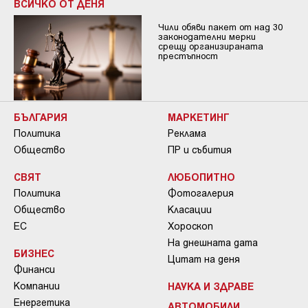
ВСИЧКО ОТ ДЕНЯ
Чили обяви пакет от над 30
законодателни мерки
срещу организираната
престъпност
БЪЛГАРИЯ
МАРКЕТИНГ
Политика
Реклама
Общество
ПР и събития
СВЯТ
ЛЮБОПИТНО
Политика
Фотогалерия
Общество
Класации
ЕС
Хороскоп
На днешната дата
БИЗНЕС
Цитат на деня
Финанси
Компании
НАУКА И ЗДРАВЕ
Енергетика
АВТОМОБИЛИ