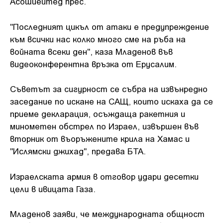
Асошиейтед прес.
"Последният цикъл от атаки е предупреждение
към всички нас колко много сме на ръба на
войната всеки ден", каза Младенов във
видеоконферентна връзка от Ерусалим.
Съветът за сигурност се събра на извънредно
заседание по искане на САЩ, които искаха да се
приеме декларация, осъждаща ракетния и
минометен обстрел по Израел, извършен във
вторник от въоръжените крила на Хамас и
"Ислямски джихад", предава БТА.
Израелската армия в отговор удари десетки
цели в ивицата Газа.
Младенов заяви, че международната общност