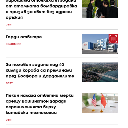
Хирошима отбеляза 81 години
от атомната бомбардировка
с призив за свят без ядрени
оръжия
СВЯТ
Горди отвътре
КОМПАНИИ
За половин година над 40
хиляди кораба са преминали
през Босфора и Дарданелите
СВЯТ
Пекин налага ответни мерки
срещу Вашингтон заради
ограниченията върху
китайски технологии
СВЯТ