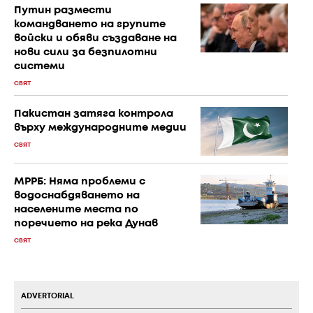
Путин размести
командването на групите
войски и обяви създаване на
нови сили за безпилотни
системи
СВЯТ
Пакистан затяга контрола
върху международните медии
СВЯТ
МРРБ: Няма проблеми с
водоснабдяването на
населените места по
поречието на река Дунав
СВЯТ
ADVERTORIAL