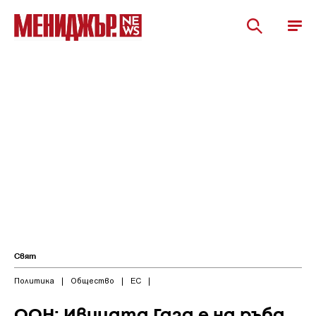
Свят
Политика
|
Общество
|
ЕС
|
ООН: Ивицата Газа е на ръба