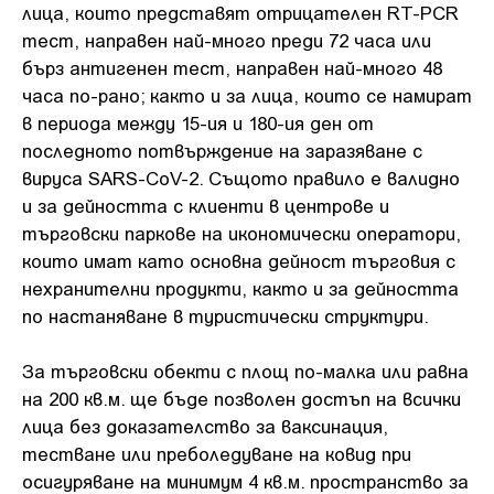
лица, които представят отрицателен RT-PCR
тест, направен най-много преди 72 часа или
бърз антигенен тест, направен най-много 48
часа по-рано; както и за лица, които се намират
в периода между 15-ия и 180-ия ден от
последното потвърждение на заразяване с
вируса SARS-CoV-2. Същото правило е валидно
и за дейността с клиенти в центрове и
търговски паркове на икономически оператори,
които имат като основна дейност търговия с
нехранителни продукти, както и за дейността
по настаняване в туристически структури.
За търговски обекти с площ по-малка или равна
на 200 кв.м. ще бъде позволен достъп на всички
лица без доказателство за ваксинация,
тестване или преболедуване на ковид при
осигуряване на минимум 4 кв.м. пространство за