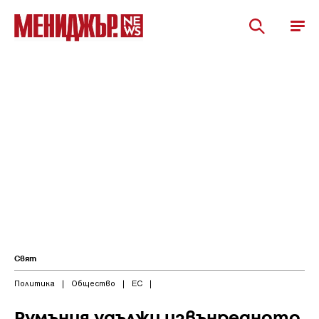
Свят
Политика
|
Общество
|
ЕС
|
Румъния удължи извънредното