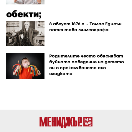
8 август 1876 г. - Томас Едисън
патентова мимеографа
Родителите често обясняват
буйното поведение на детето
си с прекаляването със
сладкото