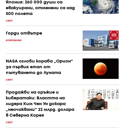
Япония: 260 000 души са
евакуирани, отменени са над
500 полета
СВЯТ
Горди отвътре
КОМПАНИИ
NASA сглоби кораба „Орион“
за първия етап от
пътуването до Луната
СВЯТ
Продажби на оръжие и
кибератаки: Властта на
лидера Ким Чен Ун докара
„неочаквани“ 22 млрд. долара
в Северна Корея
СВЯТ