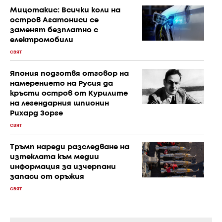
Мицотакис: Всички коли на
остров Агатониси се
заменят безплатно с
електромобили
СВЯТ
Япония подготвя отговор на
намерението на Русия да
кръсти остров от Курилите
на легендарния шпионин
Рихард Зорге
СВЯТ
Тръмп нареди разследване на
изтеклата към медии
информация за изчерпани
запаси от оръжия
СВЯТ