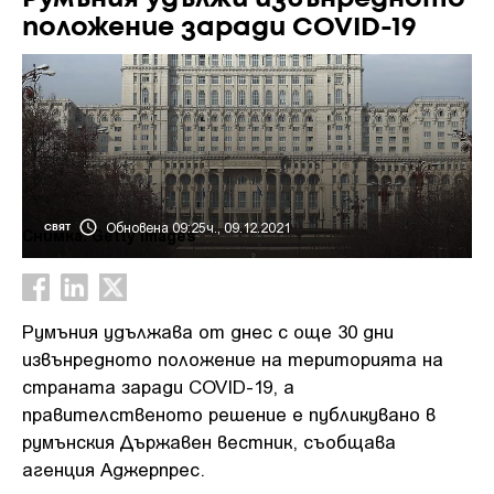
положение заради COVID-19
Обновена 09:25ч., 09.12.2021
СВЯТ
Снимка: Getty Images
Румъния удължава от днес с още 30 дни
извънредното положение на територията на
страната заради COVID-19, а
правителственото решение е публикувано в
румънския Държавен вестник, съобщава
агенция Аджерпрес.