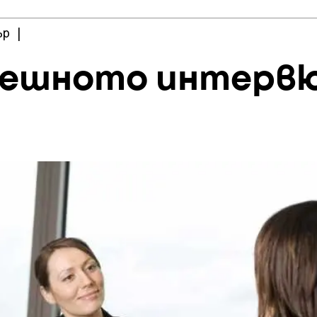
ър
|
пешното интервю