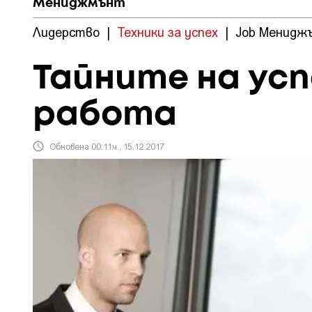
Мениджмънт
Лидерство
|
Техники за успех
|
Job Менидж
Тайните на ус
работа
Обновена 00:11ч., 15.12.2017