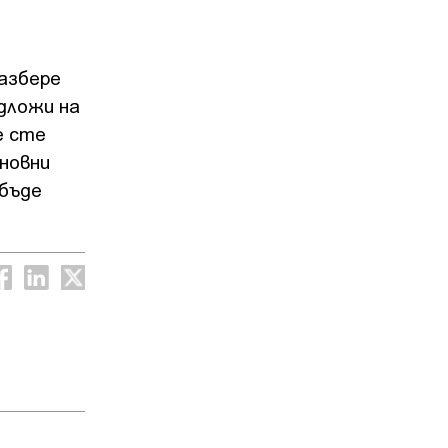
азбере
дложи на
е сте
новни
 бъде