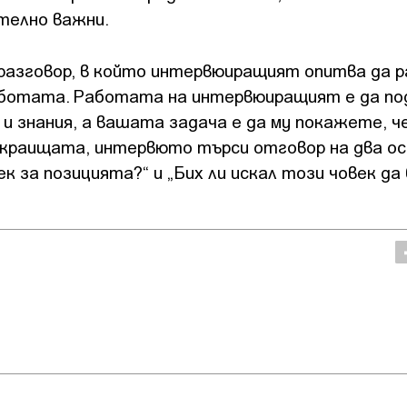
телно важни.
разговор, в който интервюиращият опитва да р
аботата. Работата на интервюиращият е да по
и знания, а вашата задача е да му покажете, ч
а краищата, интервюто търси отговор на два ос
к за позицията?“ и „Бих ли искал този човек да