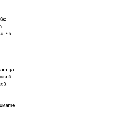
вю.
т
и, че
кат да
якой,
ой,
 имате