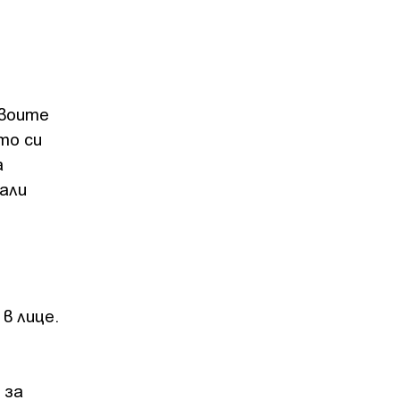
своите
то си
а
али
в лице.
 за