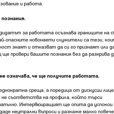
зование и работа.
 познания.
дидатът за работата осъзнава границите на 
 най-опасните новонаети служители са тези, кои
ност знаят и отказват да си го признаят или д
ще провери вашите познания без да разкрива д
не означава, че ще получите работата.
еднократна среща, а поредица от дискусии лице 
о не съответства на профила, който търси
напълно. Интервюиращият ще опита да успокои
даде неутрални въпроси и разкаже малко повече