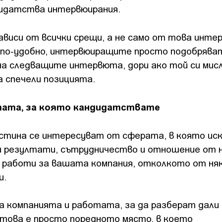
дидатства интервюирания.
иси от всички срещи, а не само от това интер
 по-удобно, интервюиращите просто подобрява
на следващите интервюта, дори ако той си мисл
а спечели позицията.
тата, за която кандидатствате
тина се интересуват от сферата, в която ис
и резултати, сътрудничество и отношение от н
 работи за вашата компания, отколкото от няк
и.
 компанията и работата, за да разберат дали
 това е просто поредното място, в което