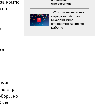
и системен
 за които
интегратор
 на
75% от служителите
определят Алианц
България като
страхотно място за
л
работа
за
ични
не е да
вори, но
върху