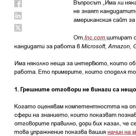
Въпросът „Има ли няк
не знаят кандидатит
американския сайт за
Inc.com
От
цитират о
Microsoft, Amazon, 
кандидати за работа в
Има няколко неща за интервюто, които об
работа. Ето примерите, които споделя то
1. Грешните отговори не винаги са нещ
Когато оценявам компетентността на опр
сфери на знанието, които показват позна
отговорите правилно, дори бих казал, че с
това упражнение показва вашия
начин на 