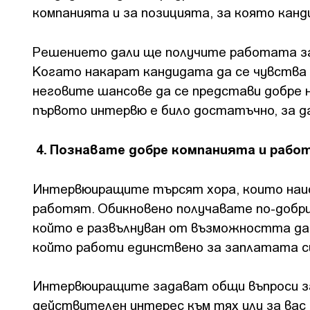
компанията и за позицията, за която кан
Решението дали ще получите работата зав
Когато накарат кандидата да се чувства
неговите шансове да се представи добре 
първото интервю е било достатъчно, за д
4. Познавате добре компанията и рабо
Интервюиращите търсят хора, които наис
работят. Обикновено получавате по-добр
който е развълнуван от възможността да
който работи единствено за заплатата с
Интервюиращите задават общи въпроси за
действителен интерес към тях или за вас