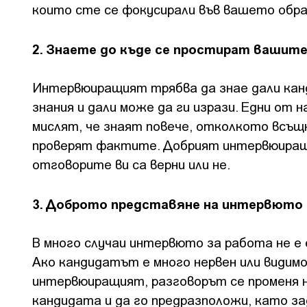
които сте се фокусирали във вашето обра
2. Знаете до къде се простират вашите
Интервюиращият трябва да знае дали кан
знания и дали може да ги изрази. Едни от
мислят, че знаят повече, отколкото всъщ
проверят фактите. Добрият интервюиращ 
отговорите ви са верни или не.
3. Доброто представяне на интервюто 
В много случаи интервюто за работа не е 
Ако кандидатът е много нервен или видим
интервюиращият, разговорът се променя 
кандидата и да го предразположи, като за