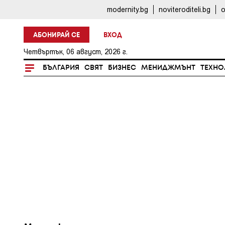
modernity.bg
noviteroditeli.bg
o
АБОНИРАЙ СЕ
ВХОД
Четвъртък, 06 август, 2026 г.
БЪЛГАРИЯ
СВЯТ
БИЗНЕС
МЕНИДЖМЪНТ
ТЕХНО