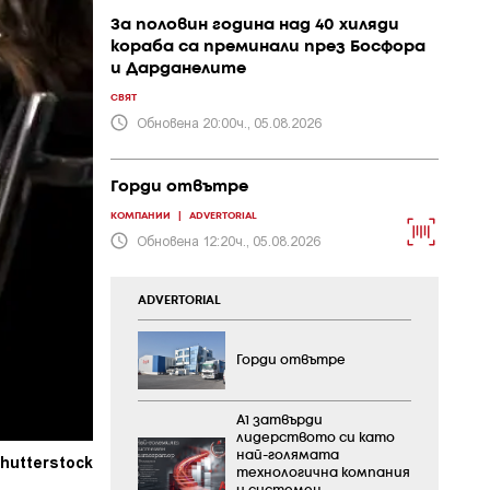
За половин година над 40 хиляди
кораба са преминали през Босфора
и Дарданелите
СВЯТ
Обновена 20:00ч., 05.08.2026
Горди отвътре
КОМПАНИИ
|
ADVERTORIAL
Обновена 12:20ч., 05.08.2026
ADVERTORIAL
Горди отвътре
А1 затвърди
лидерството си като
най-голямата
hutterstock
технологична компания