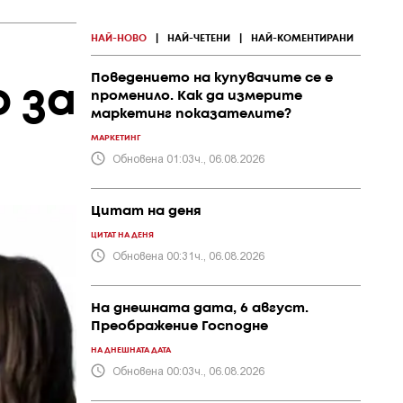
НАЙ-НОВО
|
НАЙ-ЧЕТЕНИ
|
НАЙ-КОМЕНТИРАНИ
Поведението на купувачите се е
 за
променило. Как да измерите
маркетинг показателите?
МАРКЕТИНГ
Обновена 01:03ч., 06.08.2026
Цитат на деня
ЦИТАТ НА ДЕНЯ
Обновена 00:31ч., 06.08.2026
На днешната дата, 6 август.
Преображение Господне
НА ДНЕШНАТА ДАТА
Обновена 00:03ч., 06.08.2026