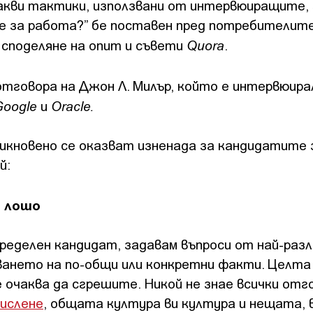
акви тактики, използвани от интервюиращите,
е за работа?” бе поставен пред потребителите
Quorа
 споделяне на опит и съвети
.
тговора на Джон Л. Милър, който е интервюира
Google
Oracle.
и
икновено се оказват изненада за кандидатите 
й:
о лошо
еделен кандидат, задавам въпроси от най-разл
ването на по-общи или конкретни факти. Целта 
е очаква да сгрешите. Никой не знае всички отго
мислене
, общата култура ви култура и нещата, 