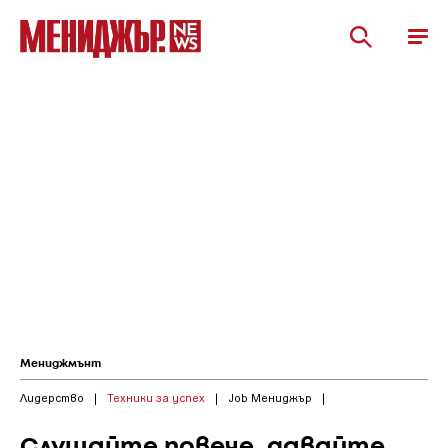
Мениджмънт
Лидерство
|
Техники за успех
|
Job Мениджър
|
Слушайте повече, давайте,