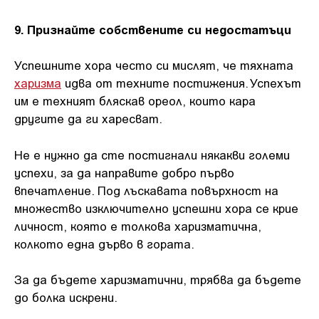
9. Признайте собствените си недостатъци
Успешните хора често си мислят, че тяхната
харизма
идва от техните постижения. Успехът
им е техният бляскав ореол, които кара
другите да ги харесват.
Не е нужно да сте постигнали някакви големи
успехи, за да направите добро първо
впечатление. Под лъскавата повърхност на
множество изключително успешни хора се крие
личност, която е толкова харизматична,
колкото една дърво в гората.
За да бъдете харизматични, трябва да бъдете
до болка искрени.