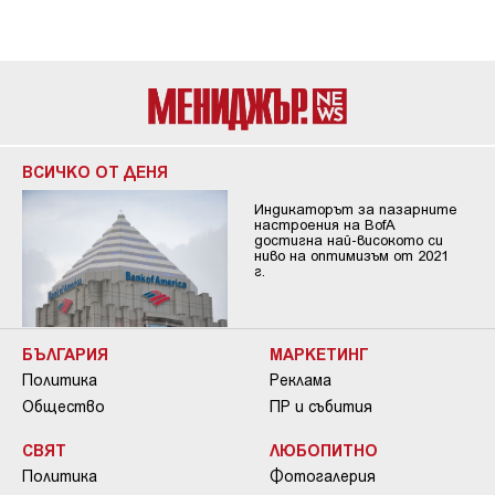
ВСИЧКО ОТ ДЕНЯ
Индикаторът за пазарните
настроения на BofA
достигна най-високото си
ниво на оптимизъм от 2021
г.
БЪЛГАРИЯ
МАРКЕТИНГ
Политика
Реклама
Общество
ПР и събития
СВЯТ
ЛЮБОПИТНО
Политика
Фотогалерия