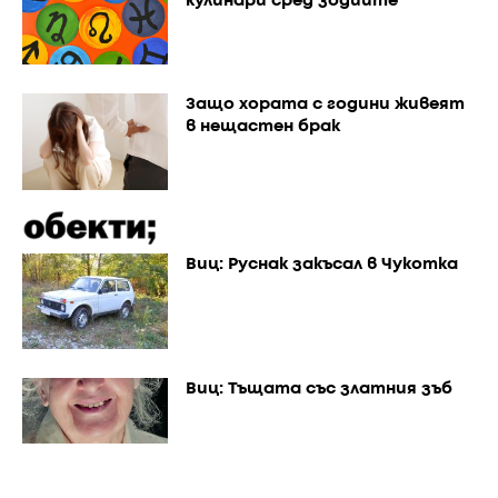
кулинари сред зодиите
Защо хората с години живеят
в нещастен брак
Виц: Руснак закъсал в Чукотка
Виц: Тъщата със златния зъб