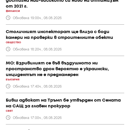
достигна най-високото си ниво на оптимизъм
от 2021 г.
ФИНАНСИ
Обновена 19:00ч., 08.08.2026
Столичният инспекторат ще влиза с боди
камери на проверки в строителните обекти
ОБЩЕСТВО
Обновена 18:20ч., 08.08.2026
МО: Взривилият се във въздушното ни
пространство дрон вероятно е украински,
инцидентът не е преднамерен
БЪЛГАРИЯ
Обновена 17:40ч., 08.08.2026
Бивш адвокат на Тръмп бе утвърден от Сената
на САЩ за главен прокурор
СВЯТ
Обновена 17:00ч., 08.08.2026