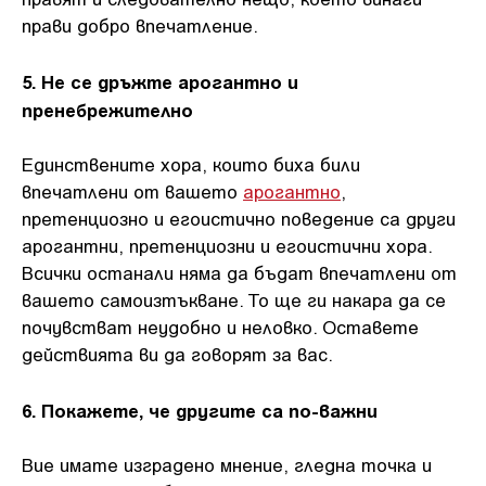
прави добро впечатление.
5. Не се дръжте арогантно и
пренебрежително
Единствените хора, които биха били
впечатлени от вашето
арогантно
,
претенциозно и егоистично поведение са други
арогантни, претенциозни и егоистични хора.
Всички останали няма да бъдат впечатлени от
вашето самоизтъкване. То ще ги накара да се
почувстват неудобно и неловко. Оставете
действията ви да говорят за вас.
6. Покажете, че другите са по-важни
Вие имате изградено мнение, гледна точка и