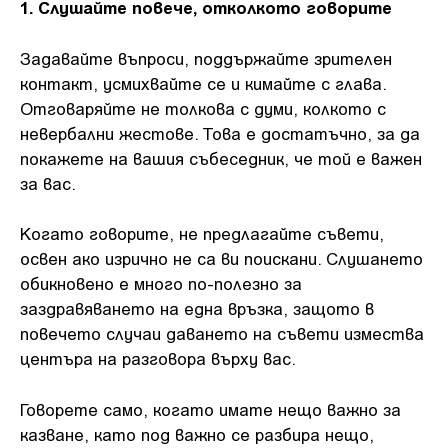
1. Слушайте повече, отколкото говорите
Задавайте въпроси, поддържайте зрителен
контакт, усмихвайте се и кимайте с глава.
Отговаряйте не толкова с думи, колкото с
невербални жестове. Това е достатъчно, за да
покажете на вашия събеседник, че той е важен
за вас.
Когато говорите, не предлагайте съвети,
освен ако изрично не са ви поискани. Слушането
обикновено е много по-полезно за
заздравяването на една връзка, защото в
повечето случаи даването на съвети измества
центъра на разговора върху вас.
Говорете само, когато имате нещо важно за
казване, като под важно се разбира нещо,