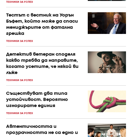
ТЕХНИКИ ЗА УСПЕХ
Тестът с вестник на Уорън
Бъфет, който може да спаси
мениджърите от фатална
грешка
ТЕХНИКИ ЗА УСПЕХ
Детектив ветеран споделя
какво трябва да направите,
когато усетите, че някой ви
лъже
ТЕХНИКИ ЗА УСПЕХ
Съществуват два типа
устойчивост. Вероятно
игнорирате единия
ТЕХНИКИ ЗА УСПЕХ
Автентичността и
прозрачността не са едно и