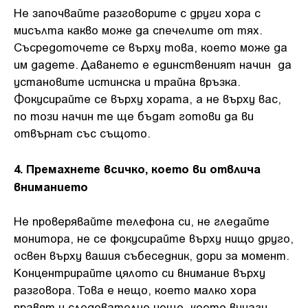
Не започвайте разговорите с други хора с
мисълта какво може да спечелите от тях.
Съсредоточете се върху това, което може да
им дадете. Даването е единственият начин да
установите истинска и трайна връзка.
Фокусирайте се върху хората, а не върху вас,
по този начин те ще бъдат готови да ви
отвърнат със същото.
4. Премахнете всичко, което ви отвлича
вниманието
Не проверявайте телефона си, не гледайте
монитора, не се фокусирайте върху нищо друго,
освен върху вашия събеседник, дори за момент.
Концентрирайте цялото си внимание върху
разговора. Това е нещо, което малко хора
правят и следователно нещо, което винаги