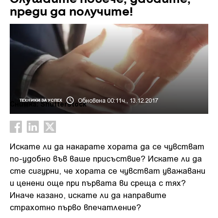
преди да получите!
Обновена 00:11ч., 13.12.2017
ТЕХНИКИ ЗА УСПЕХ
Снимка: Shutterstock
Искате ли да накарате хората да се чувстват
по-удобно във ваше присъствие? Искате ли да
сте сигурни, че хората се чувстват уважавани
и ценени още при първата ви среща с тях?
Иначе казано, искате ли да направите
страхотно първо впечатление?