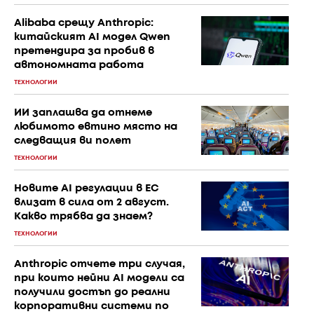
Alibaba срещу Anthropic:
китайският AI модел Qwen
претендира за пробив в
автономната работа
ТЕХНОЛОГИИ
ИИ заплашва да отнеме
любимото евтино място на
следващия ви полет
ТЕХНОЛОГИИ
Новите AI регулации в ЕС
влизат в сила от 2 август.
Какво трябва да знаем?
ТЕХНОЛОГИИ
Anthropic отчете три случая,
при които нейни AI модели са
получили достъп до реални
корпоративни системи по