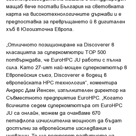
мащаб вече постави България на световната
карта на високотехнологичните държави и e
предпоставка за превръщането й в дигитален
хъб в Югоизточна Европа.
„Отличното позициониране на Discoverer в
класацията за суперкомпютри TOP 500
потвърждава, че EuroHPC JU работи с пълна
сила. Като 27-ият най-мощен суперкомпютър в
Европейския съюз, Discoverer е водещ в
европейската HPC технология“, коментира
Андерс Дам Йенсен, изпълнителен директор на
Съвместното предприятие EuroHPC. „Когато
всичките седем суперкомпютъра от EuroHPC
JU са онлайн, можем да очакваме 670
петафлопа изчислителна мощност да бъдат
достъпни за европейските изследвания и
иновации. Те ще подкрепят развитието на