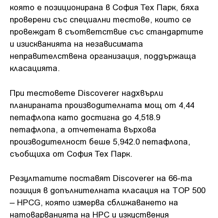
която е позиционирана в София Тех Парк, бяха
проверени със специални тестове, които се
провеждат в съответствие със стандартите
и изискванията на независимата
неправителствена организация, поддържаща
класацията.
При тестовете Discoverer надхвърли
планираната производителната мощ от 4,44
петафлопа като достигна до 4,518.9
петафлопа, а отчетената върхова
производителност беше 5,942.0 петафлопа,
съобщиха от София Тех Парк.
Резултатите поставят Discoverer на 66-та
позиция в допълнителната класация на TOP 500
– HPCG, която измерва сближаването на
натоварванията на HPC и изкуствения