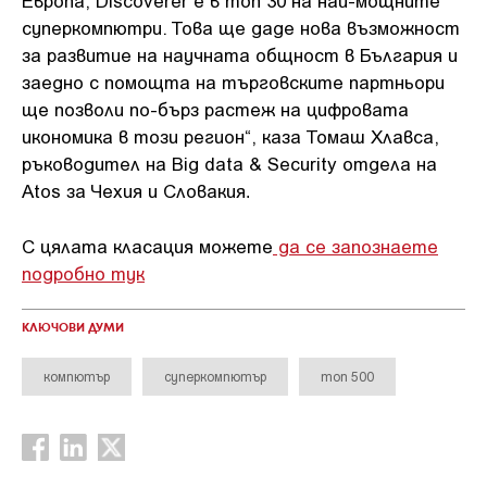
Европа, Discoverer е в топ 30 на най-мощните
суперкомпютри. Това ще даде нова възможност
за развитие на научната общност в България и
заедно с помощта на търговските партньори
ще позволи по-бърз растеж на цифровата
икономика в този регион“, каза Томаш Хлавса,
ръководител на Big data & Security отдела на
Atos за Чехия и Словакия
.
С цялата класация можете
да се запознаете
подробно тук
КЛЮЧОВИ ДУМИ
компютър
суперкомпютър
топ 500