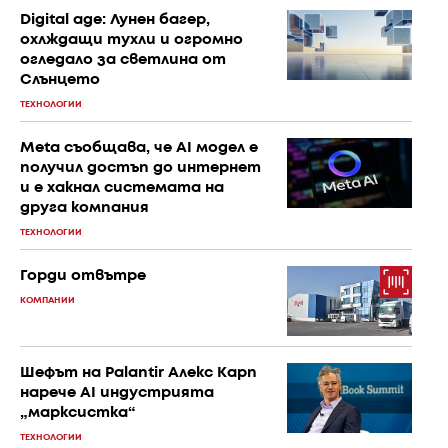
Digital age: Лунен багер,
охлждащи тухли и огромно
огледало за светлина от
Слънцето
ТЕХНОЛОГИИ
Meta съобщава, че AI модел е
получил достъп до интернет
и е хакнал системата на
друга компания
ТЕХНОЛОГИИ
Горди отвътре
КОМПАНИИ
Шефът на Palantir Алекс Карп
нарече AI индустрията
„марксистка“
ТЕХНОЛОГИИ