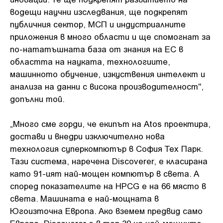
водещи научни изследвания, ще подкрепят
публичния сектор, МСП и индустриалните
приложения в много области и ще спомогнат за
по-нататъшната база от знания на ЕС в
областта на науката, технологиите,
машинното обучение, изкуствения интелект и
анализа на данни с висока производителност",
допълни той.
„Много сме горди, че екипът на Atos проектира,
достави и внедри изключително нова
технология суперкомпютър в София Тех Парк.
Тази система, наречена Discoverer, е класирана
като 91-ият най-мощен компютър в света. А
според показателите на HPCG е на 66 място в
света. Машината е най-мощната в
Югоизточна Европа. Ако вземем предвид само