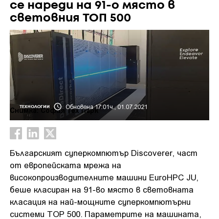
се нареди на 91-о място в
световния ТОП 500
Обновена 17:01ч., 01.07.2021
ТЕХНОЛОГИИ
Снимка: София Тех Парк
Българският суперкомпютър Discoverer, част
от европейската мрежа на
високопроизводителните машини EuroHPC JU,
беше класиран на 91-во място в световната
класация на най-мощните суперкомпютърни
системи TOP 500. Параметрите на машината,