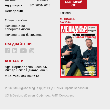
АБОНИРАЙ
Аудитория
ISO 9001-2015
СЕ
Декларация
Editorial
МЕНИДЖЪР
Общи условия
07/2026
Пoлитикa зa
пoвepитeлнocт
Политика за бисквитки
СЛЕДВАЙТЕ НИ
КОНТАКТИ
Бул. Цариградско шосе 147,
Интер Ескпо Център, ет.5
тел: +359 887 569 640
2026 “Мениджър Медия Груп” ООД. Всички права запазени.
UX & Design:
eDesign
Софтуер:
АИП Солюшънс