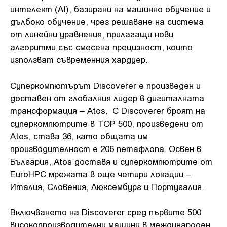
интелект (AI), базирани на машинно обучение и
дълбоко обучение, чрез решаване на система
от линейни уравнения, прилагащи нови
алгоритми със смесена прецизност, които
използват съвременния хардуер.
Суперкомпютърът Discoverer е произведен и
доставен от глобалния лидер в дигиталната
трансформация – Atos. С Discoverer броят на
суперкомпютрите в TOP 500, произведени от
Atos, става 36, като общата им
производителност е 206 петафлопа. Освен в
България, Atos доставя и суперкомпютрите от
EuroHPC мрежата в още четири локации –
Италия, Словения, Люксембург и Португалия.
Включването на Discoverer сред първите 500
високопроизводителни машини в международен