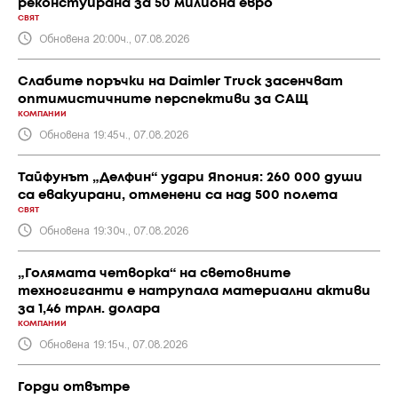
реконстуирана за 50 милиона евро
СВЯТ
Обновена 20:00ч., 07.08.2026
Слабите поръчки на Daimler Truck засенчват
оптимистичните перспективи за САЩ
КОМПАНИИ
Обновена 19:45ч., 07.08.2026
Тайфунът „Делфин“ удари Япония: 260 000 души
са евакуирани, отменени са над 500 полета
СВЯТ
Обновена 19:30ч., 07.08.2026
„Голямата четворка“ на световните
техногиганти е натрупала материални активи
за 1,46 трлн. долара
КОМПАНИИ
Обновена 19:15ч., 07.08.2026
Горди отвътре