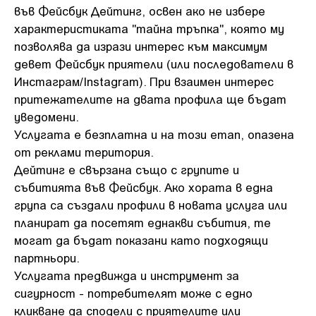
във Фейсбук Дейтинг, освен ако не избере
характеристиката "тайна тръпка", която му
позволява да изрази интерес към максимум
девет Фейсбук приятели (или последователи в
Инстаграм/Instagram). При взаимен интерес
притежателите на двата профила ще бъдат
уведомени.
Услугата е безплатна и на този етап, опазена
от реклами територия.
Дейтинг е свързана също с групите и
събитията във Фейсбук. Ако хората в една
група са създали профили в новата услуга или
планират да посетят еднакви събития, те
могат да бъдат показани като подходящи
партньори.
Услугата предвижда и инструмент за
сигурност - потребителят може с едно
кликване да сподели с приятелите или