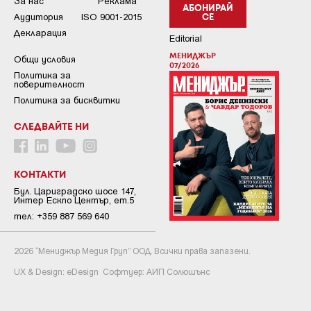
За нас
Реклама
АБОНИРАЙ
Аудитория
ISO 9001-2015
СЕ
Декларация
Editorial
МЕНИДЖЪР
Общи условия
07/2026
Пoлитикa зa
пoвepитeлнocт
Политика за бисквитки
СЛЕДВАЙТЕ НИ
КОНТАКТИ
Бул. Цариградско шосе 147,
Интер Ескпо Център, ет.5
тел: +359 887 569 640
2026 “Мениджър Медия Груп” ООД. Всички права запазени.
UX & Design:
eDesign
Софтуер:
АИП Солюшънс