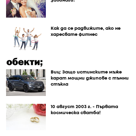
завинаги!
Как да се радвижите, ако не
харесвате фитнес
Виц: Защо истинските мъже
карат мощни джипове с тъмни
стъкла
10 август 2003 г. - Първата
космическа сватба!