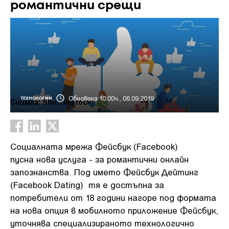
романтични срещи
Обновена 10:00ч., 06.09.2019
ТЕХНОЛОГИИ
Снимка: Shutterstock
Социалната мрежа Фейсбук (Facebook)
пусна нова услуга - за романтични онлайн
запознанства. Под името Фейсбук Дейтинг
(Facebook Dating) тя е достъпна за
потребители от 18 години нагоре под формата
на нова опция в мобилното приложение Фейсбук,
уточнява специализираното технологично