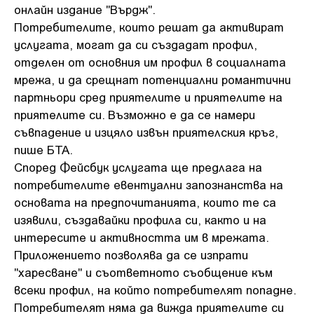
онлайн издание "Върдж".
Потребителите, които решат да активират
услугата, могат да си създадат профил,
отделен от основния им профил в социалната
мрежа, и да срещнат потенциални романтични
партньори сред приятелите и приятелите на
приятелите си. Възможно е да се намери
съвпадение и изцяло извън приятелския кръг,
пише БТА.
Според Фейсбук услугата ще предлага на
потребителите евентуални запознанства на
основата на предпочитанията, които те са
изявили, създавайки профила си, както и на
интересите и активността им в мрежата.
Приложението позволява да се изпрати
"харесване" и съответното съобщение към
всеки профил, на който потребителят попадне.
Потребителят няма да вижда приятелите си