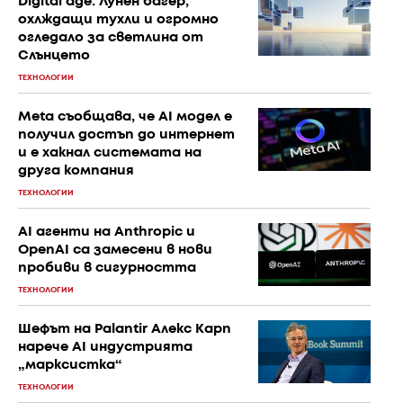
Digital age: Лунен багер,
охлждащи тухли и огромно
огледало за светлина от
Слънцето
ТЕХНОЛОГИИ
Meta съобщава, че AI модел е
получил достъп до интернет
и е хакнал системата на
друга компания
ТЕХНОЛОГИИ
AI агенти на Anthropic и
OpenAI са замесени в нови
пробиви в сигурността
ТЕХНОЛОГИИ
Шефът на Palantir Алекс Карп
нарече AI индустрията
„марксистка“
ТЕХНОЛОГИИ