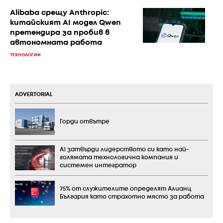
Alibaba срещу Anthropic:
китайският AI модел Qwen
претендира за пробив в
автономната работа
ТЕХНОЛОГИИ
ADVERTORIAL
Горди отвътре
А1 затвърди лидерството си като най-
голямата технологична компания и
системен интегратор
75% от служителите определят Алианц
България като страхотно място за работа