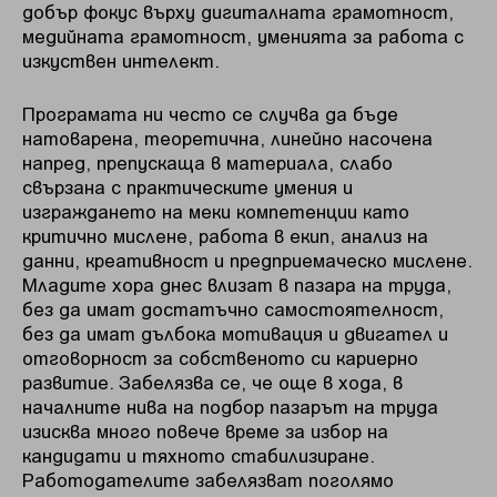
добър фокус върху дигиталната грамотност,
медийната грамотност, уменията за работа с
изкуствен интелект.
Програмата ни често се случва да бъде
натоварена, теоретична, линейно насочена
напред, препускаща в материала, слабо
свързана с практическите умения и
изграждането на меки компетенции като
критично мислене, работа в екип, анализ на
данни, креативност и предприемаческо мислене.
Младите хора днес влизат в пазара на труда,
без да имат достатъчно самостоятелност,
без да имат дълбока мотивация и двигател и
отговорност за собственото си кариерно
развитие. Забелязва се, че още в хода, в
началните нива на подбор пазарът на труда
изисква много повече време за избор на
кандидати и тяхното стабилизиране.
Работодателите забелязват по­голямо