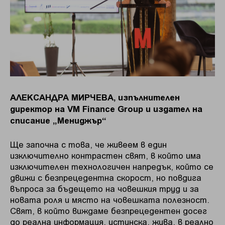
АЛЕКСАНДРА МИРЧЕВА, изпълнителен
директор на VM Finance Group и издател на
списание „Мениджър“
Ще започна с това, че живеем в един
изключително контрастен свят, в който има
изключителен технологичен напредък, който се
движи с безпрецедентна скорост, но повдига
въпроса за бъдещето на човешкия труд и за
новата роля и място на човешката полезност.
Свят, в който виждаме безпрецедентен досег
до реална информация, истинска, жива, в реално