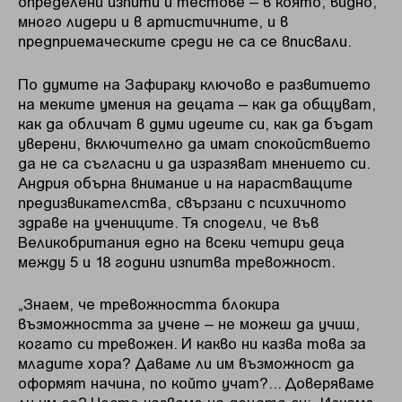
определени изпити и тестове – в която, видно,
много лидери и в артистичните, и в
предприемаческите среди не са се вписвали.
По думите на Зафираку ключово е развитието
на меките умения на децата – как да общуват,
как да обличат в думи идеите си, как да бъдат
уверени, включително да имат спокойствието
да не са съгласни и да изразяват мнението си.
Андрия обърна внимание и на нарастващите
предизвикателства, свързани с психичното
здраве на учениците. Тя сподели, че във
Великобритания едно на всеки четири деца
между 5 и 18 години изпитва тревожност.
„Знаем, че тревожността блокира
възможността за учене – не можеш да учиш,
когато си тревожен. И какво ни казва това за
младите хора? Даваме ли им възможност да
оформят начина, по който учат?... Доверяваме