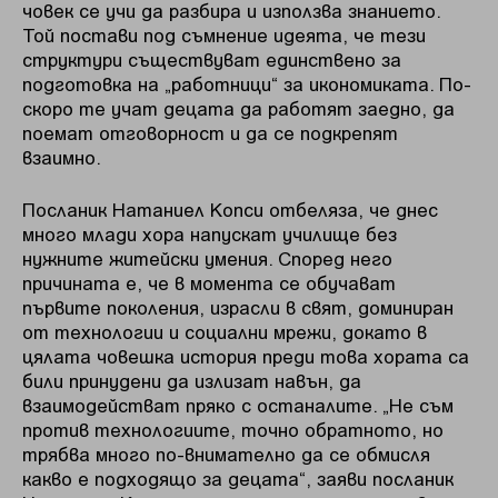
човек се учи да разбира и използва знанието.
Той постави под съмнение идеята, че тези
структури съществуват единствено за
подготовка на „работници“ за икономиката. По-
скоро те учат децата да работят заедно, да
поемат отговорност и да се подкрепят
взаимно.
Посланик Натаниел Копси отбеляза, че днес
много млади хора напускат училище без
нужните житейски умения. Според него
причината е, че в момента се обучават
първите поколения, израсли в свят, доминиран
от технологии и социални мрежи, докато в
цялата човешка история преди това хората са
били принудени да излизат навън, да
взаимодействат пряко с останалите. „Не съм
против технологиите, точно обратното, но
трябва много по-внимателно да се обмисля
какво е подходящо за децата“, заяви посланик