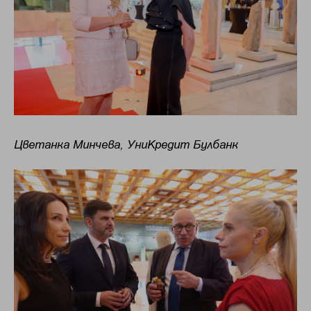
Цветанка Минчева, УниКредит Булбанк