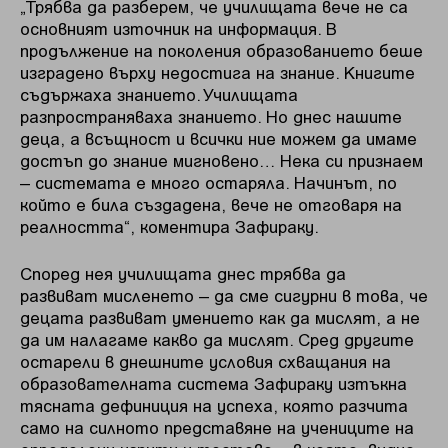
„Трябва да разберем, че училищата вече не са
основният източник на информация. В
продължение на поколения образованието беше
изградено върху недостига на знание. Книгите
съдържаха знанието. Училищата
разпространяваха знанието. Но днес нашите
деца, а всъщност и всички ние можем да имаме
достъп до знание мигновено… Нека си признаем
– системата е много остаряла. Начинът, по
който е била създадена, вече не отговаря на
реалността“, коментира Зафираку.
Според нея училищата днес трябва да
развиват мисленето – да сме сигурни в това, че
децата развиват умението как да мислят, а не
да им налагаме какво да мислят. Сред другите
остарели в днешните условия схващания на
образователната система Зафираку изтъкна
тясната дефиниция на успеха, която разчита
само на силното представяне на учениците на