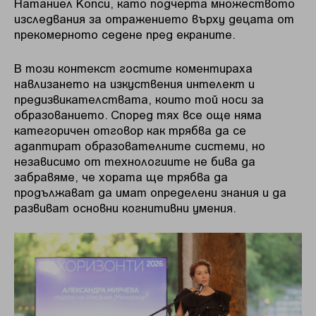
Натаниел Копси, като подчерта множеството
изследвания за отражението върху децата от
прекомерното седене пред екраните.
В този контекст гостите коментираха
навлизането на изкуствения интелект и
предизвикателствата, които той носи за
образованието. Според тях все още няма
категоричен отговор как трябва да се
адаптират образователните системи, но
независимо от технологиите не бива да
забравяме, че хората ще трябва да
продължават да имат определени знания и да
развиват основни когнитивни умения.