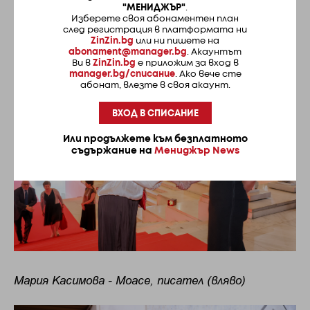
"МЕНИДЖЪР"
.
Дара Карагьозова, талант на фондация „Йордан
Изберете своя абонаментен план
след регистрация в платформата ни
Камджалов
ZinZin.bg
или ни пишете на
abonament@manager.bg
. Акаунтът
Ви в
ZinZin.bg
е приложим за вход в
manager.bg/списание
. Ако вече сте
абонат, влезте в своя акаунт.
ВХОД В СПИСАНИЕ
Или продължете към безплатното
съдържание на
Мениджър News
Мария Касимова - Моасе, писател (вляво)