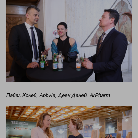
Павел Колев, Abbvie, Деян Денев, ArPharm