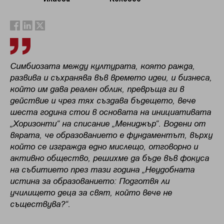
Симбиозата между културата, която ражда,
развива и съхранява във времето идеи, и бизнеса,
който им дава реален облик, превръща ги в
действие и чрез тях създава бъдещето, вече
шеста година стои в основата на инициативата
„Хоризонти“ на списание „Мениджър“. Водени от
вярата, че образованието е фундаментът, върху
който се изгражда едно мислещо, отговорно и
активно общество, решихме да бъде във фокуса
на събитието през тази година „Неудобната
истина за образованието: Подготвя ли
училището деца за свят, който вече не
съществува?“.