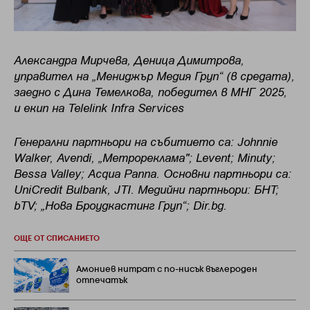
Александра Мирчева, Деница Димитрова,
управител на „Мениджър Медия Груп“ (в средата),
заедно с Дина Темелкова, победител в МНГ 2025,
и екип на Telelink Infra Services
Генерални партньори на събитието са: Johnnie
Walker, Avendi, „Метрореклама"; Levent; Minuty;
Bessa Valley; Acqua Panna. Основни партньори са:
UniCredit Bulbank, JTI. Медийни партньори: БНТ;
bTV; „Нова Броудкастинг Груп“; Dir.bg.
ОЩЕ ОТ СПИСАНИЕТО
Амониев нитрат с по-нисък въглероден
отпечатък