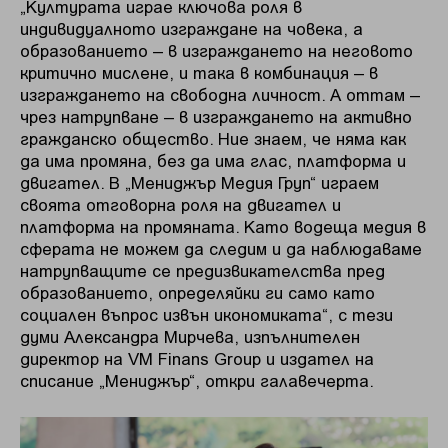
„Културата играе ключова роля в
индивидуалното изграждане на човека, а
образованието – в изграждането на неговото
критично мислене, и така в комбинация – в
изграждането на свободна личност. А оттам –
чрез натрупване – в изграждането на активно
гражданско общество. Ние знаем, че няма как
да има промяна, без да има глас, платформа и
двигател. В „Мениджър Медия Груп“ играем
своята отговорна роля на двигател и
платформа на промяната. Като водеща медия в
сферата не можем да следим и да наблюдаваме
натрупващите се предизвикателства пред
образованието, определяйки ги само като
социален въпрос извън икономиката“, с тези
думи Александра Мирчева, изпълнителен
директор на VM Finans Group и издател на
списание „Мениджър“, откри галавечерта.