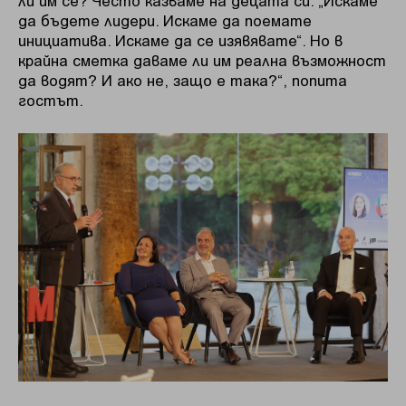
ли им се? Често казваме на децата си: „Искаме
да бъдете лидери. Искаме да поемате
инициатива. Искаме да се изявявате“. Но в
крайна сметка даваме ли им реална възможност
да водят? И ако не, защо е така?“, попита
гостът.