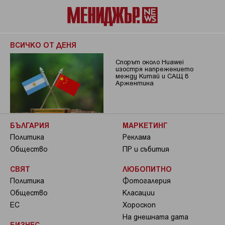
ВСИЧКО ОТ ДЕНЯ
Спорът около Huawei
изостря напрежението
между Китай и САЩ в
Аржентина
БЪЛГАРИЯ
МАРКЕТИНГ
Политика
Реклама
Общество
ПР и събития
СВЯТ
ЛЮБОПИТНО
Политика
Фотогалерия
Общество
Класации
ЕС
Хороскоп
На днешната дата
БИЗНЕС