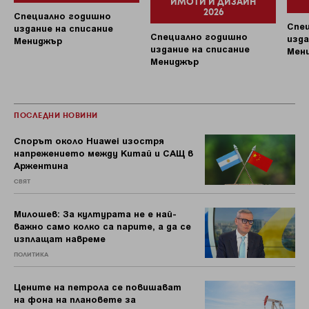
ИМОТИ И ДИЗАЙН
2026
Специално годишно
Спе
издание на списание
Специално годишно
изда
Мениджър
издание на списание
Мен
Мениджър
ПОСЛЕДНИ НОВИНИ
Спорът около Huawei изостря
напрежението между Китай и САЩ в
Аржентина
СВЯТ
Милошев: За културата не е най-
важно само колко са парите, а да се
изплащат навреме
ПОЛИТИКА
Цените на петрола се повишават
на фона на плановете за