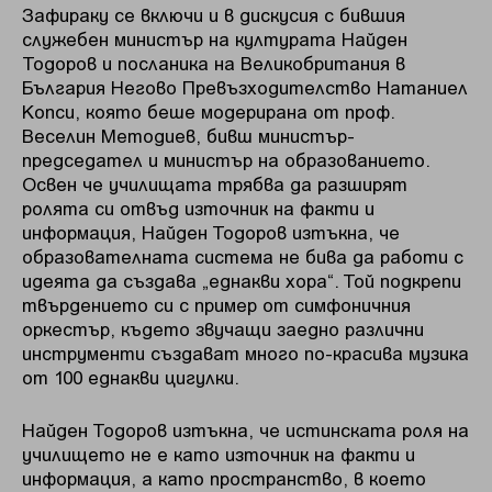
Зафираку се включи и в дискусия с бившия
служебен министър на културата Найден
Тодоров и посланика на Великобритания в
България Негово Превъзходителство Натаниел
Копси, която беше модерирана от проф.
Веселин Методиев, бивш министър-
председател и министър на образованието.
Освен че училищата трябва да разширят
ролята си отвъд източник на факти и
информация, Найден Тодоров изтъкна, че
образователната система не бива да работи с
идеята да създава „еднакви хора“. Той подкрепи
твърдението си с пример от симфоничния
оркестър, където звучащи заедно различни
инструменти създават много по-красива музика
от 100 еднакви цигулки.
Найден Тодоров изтъкна, че истинската роля на
училището не е като източник на факти и
информация, а като пространство, в което