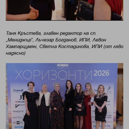
Таня Кръстева, главен редактор на сп.
„Мениджър“, Лъчезар Богданов, ИПИ, Левон
Хампарцумян, Светла Костадинова, ИПИ (от ляво
надясно)