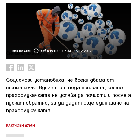
Обновена 07:30ч., 16.12.2017
ВИЦ НА ДЕНЯ
Снимка: pixabay
Социолози установиха, че всеки двама от
трима мъже вдигат от пода нишката, която
прахосмукачката не успява да почисти и после я
пускат обратно, за да дадат още един шанс на
прахосмукачката.
КЛЮЧОВИ ДУМИ