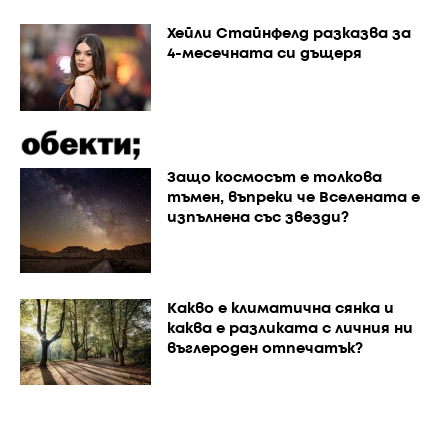
Хейли Стайнфелд разказва за
4-месечната си дъщеря
Защо космосът е толкова
тъмен, въпреки че Вселената е
изпълнена със звезди?
Каквo е климатична сянка и
каква е разликата с личния ни
въглероден отпечатък?