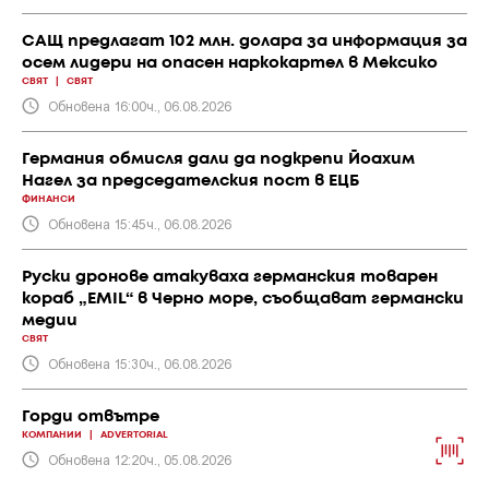
САЩ предлагат 102 млн. долара за информация за
осем лидери на опасен наркокартел в Мексико
СВЯТ
|
СВЯТ
Обновена 16:00ч., 06.08.2026
Германия обмисля дали да подкрепи Йоахим
Нагел за председателския пост в ЕЦБ
ФИНАНСИ
Обновена 15:45ч., 06.08.2026
Руски дронове атакуваха германския товарен
кораб „EMIL“ в Черно море, съобщават германски
медии
СВЯТ
Обновена 15:30ч., 06.08.2026
Горди отвътре
КОМПАНИИ
|
ADVERTORIAL
Обновена 12:20ч., 05.08.2026