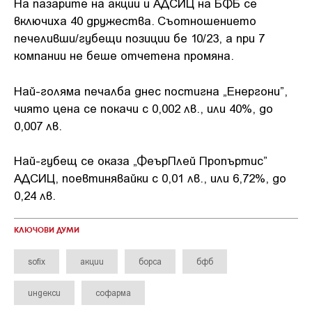
На пазарите на акции и АДСИЦ на БФБ се
включиха 40 дружества. Съотношението
печеливши/губещи позиции бе 10/23, а при 7
компании не беше отчетена промяна.
Най-голяма печалба днес постигна „Енергони”,
чиято цена се покачи с 0,002 лв., или 40%, до
0,007 лв.
Най-губещ се оказа „ФеърПлей Пропъртис”
АДСИЦ, поевтинявайки с 0,01 лв., или 6,72%, до
0,24 лв.
КЛЮЧОВИ ДУМИ
sofix
акции
борса
бфб
индекси
софарма