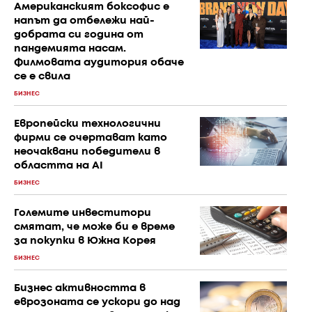
Американският боксофис е
напът да отбележи най-
добрата си година от
пандемията насам.
Филмовата аудитория обаче
се е свила
БИЗНЕС
Европейски технологични
фирми се очертават като
неочаквани победители в
областта на AI
БИЗНЕС
Големите инвеститори
смятат, че може би е време
за покупки в Южна Корея
БИЗНЕС
Бизнес активността в
еврозоната се ускори до над