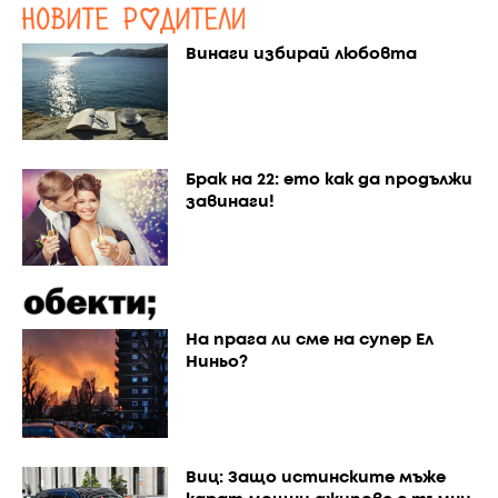
Винаги избирай любовта
Брак на 22: ето как да продължи
завинаги!
На прага ли сме на супер Ел
Ниньо?
Виц: Защо истинските мъже