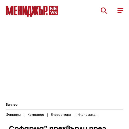
Бизнес
Финанси
|
Компании
|
Енергетика
|
Икономика
|
„Софарма” прехвърли през