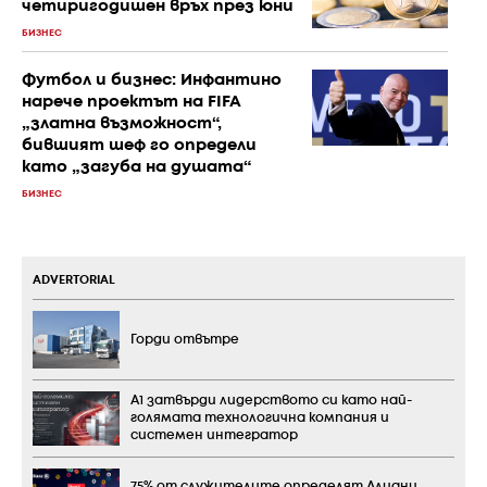
четиригодишен връх през юни
БИЗНЕС
Футбол и бизнес: Инфантино
нарече проектът на FIFA
„златна възможност“,
бившият шеф го определи
като „загуба на душата“
БИЗНЕС
ADVERTORIAL
Горди отвътре
А1 затвърди лидерството си като най-
голямата технологична компания и
системен интегратор
75% от служителите определят Алианц