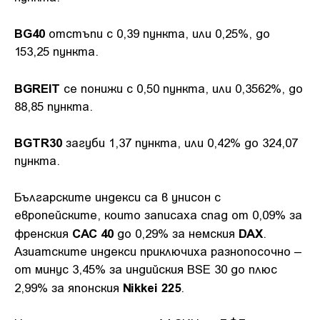
BG40
отстъпи с 0,39 пункта, или 0,25%, до
153,25 пункта.
BGREIT
се понижи с 0,50 пункта, или 0,3562%, до
88,85 пункта.
BGTR30
загуби 1,37 пункта, или 0,42% до 324,07
пункта.
Българските индекси са в унисон с
европейските, които записаха спад от 0,09% за
CAC 40
DAX
френския
до 0,29% за немския
.
Азиатските индекси приключиха разнопосочно –
от минус 3,45% за индийския BSE 30 до плюс
Nikkei 225
2,99% за японския
.