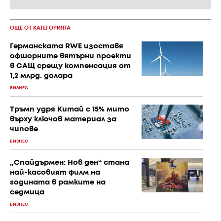
ОЩЕ ОТ КАТЕГОРИЯТА
Германската RWE изоставя
офшорните вятърни проекти
в САЩ срещу компенсация от
1,2 млрд. долара
БИЗНЕС
Тръмп удря Китай с 15% мито
върху ключов материал за
чипове
БИЗНЕС
„Спайдърмен: Нов ден“ стана
най-касовият филм на
годината в рамките на
седмица
БИЗНЕС