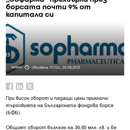
борсата почти 9% от
капитала си
Обновена 17:32ч., 03.09.2013
БИЗНЕС
При висок оборот и падащи цени приключи
търговията на Българската фондова борса
(БФБ).
Общият оборот възлезе на 36,65 млн. лв. и бе