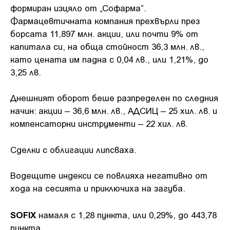
формиран изцяло от „Софарма”.
Фармацевтичната компания прехвърли през
борсата 11,897 млн. акции, или почти 9% от
капитала си, на обща стойност 36,3 млн. лв.,
като цената им падна с 0,04 лв., или 1,21%, до
3,25 лв.
Днешният оборот беше разпределен по следния
начин: акции – 36,6 млн. лв., АДСИЦ – 25 хил. лв. и
компенсаторни инструменти – 22 хил. лв.
Сделки с облигации липсваха.
Водещите индекси се повлияха негативно от
хода на сесията и приключиха на загуба.
SOFIX
намаля с 1,28 пункта, или 0,29%, до 443,78
пункта.