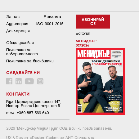
За нас
Реклама
АБОНИРАЙ
Аудитория
ISO 9001-2015
СЕ
Декларация
Editorial
МЕНИДЖЪР
Общи условия
07/2026
Пoлитикa зa
пoвepитeлнocт
Политика за бисквитки
СЛЕДВАЙТЕ НИ
КОНТАКТИ
Бул. Цариградско шосе 147,
Интер Ескпо Център, ет.5
тел: +359 887 569 640
2026 “Мениджър Медия Груп” ООД. Всички права запазени.
UX & Design:
eDesign
Софтуер:
АИП Солюшънс