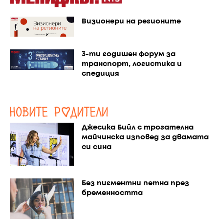
Визионери на регионите
3-ти годишен форум за
транспорт, логистика и
спедиция
Джесика Бийл с трогателна
майчинска изповед за двамата
си сина
Без пигментни петна през
бременността