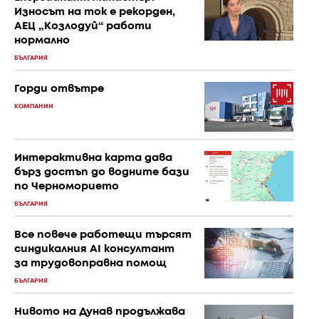
Износът на ток е рекорден,
АЕЦ „Козлодуй“ работи
нормално
БЪЛГАРИЯ
Горди отвътре
КОМПАНИИ
Интерактивна карта дава
бърз достъп до водните бази
по Черноморието
БЪЛГАРИЯ
Все повече работещи търсят
синдикалния AI консултант
за трудовоправна помощ
БЪЛГАРИЯ
Нивото на Дунав продължава