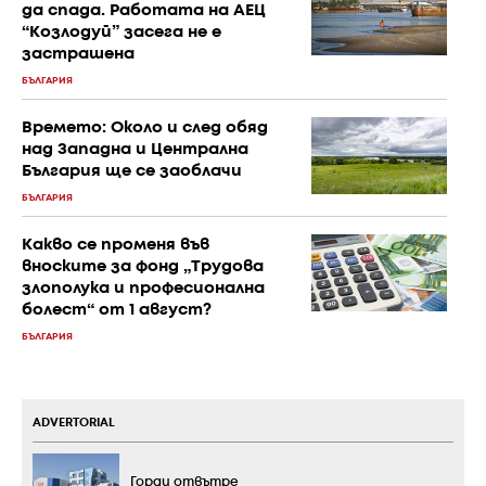
да спада. Работата на АЕЦ
“Козлодуй” засега не е
застрашена
БЪЛГАРИЯ
Времето: Около и след обяд
над Западна и Централна
България ще се заоблачи
БЪЛГАРИЯ
Какво се променя във
вноските за фонд „Трудова
злополука и професионална
болест“ от 1 август?
БЪЛГАРИЯ
ADVERTORIAL
Горди отвътре