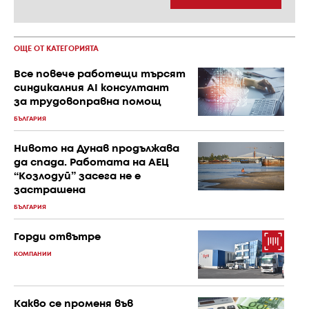
ОЩЕ ОТ КАТЕГОРИЯТА
Все повече работещи търсят
синдикалния AI консултант
за трудовоправна помощ
БЪЛГАРИЯ
Нивото на Дунав продължава
да спада. Работата на АЕЦ
“Козлодуй” засега не е
застрашена
БЪЛГАРИЯ
Горди отвътре
КОМПАНИИ
Какво се променя във