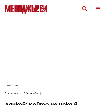
България
Политика
|
Общество
|
Дянков: Който не иска в