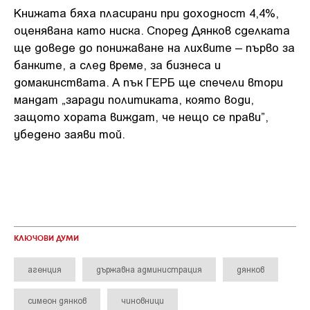
Книжата бяха пласирани при доходност 4,4%,
оценявана като ниска. Според Дянков сделката
ще доведе до понижаване на лихвите – първо за
банките, а след време, за бизнеса и
домакинствата. А пък ГЕРБ ще спечели втори
мандат „заради политиката, която води,
защото хората виждат, че нещо се прави”,
убедено заяви той.
КЛЮЧОВИ ДУМИ
агенция
държавна администрация
дянков
симеон дянков
чиновници