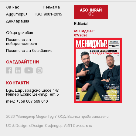
За нас
Реклама
АБОНИРАЙ
Аудитория
ISO 9001-2015
СЕ
Декларация
Editorial
МЕНИДЖЪР
Общи условия
07/2026
Пoлитикa зa
пoвepитeлнocт
Политика за бисквитки
СЛЕДВАЙТЕ НИ
КОНТАКТИ
Бул. Цариградско шосе 147,
Интер Ескпо Център, ет.5
тел: +359 887 569 640
2026 “Мениджър Медия Груп” ООД. Всички права запазени.
UX & Design:
eDesign
Софтуер:
АИП Солюшънс