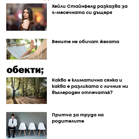
Хейли Стайнфелд разказва за
4-месечната си дъщеря
Вените не обичат жегата
Каквo е климатична сянка и
каква е разликата с личния ни
въглероден отпечатък?
Притча за труда на
родителите