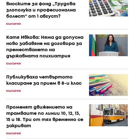
вноските за фонд „Трудова
злополука и професионална
болест“ от 1 август?
БЪЛГАРИЯ
Катя Ивкова: Няма да допусна
ново забавяне на договора за
преместването на
държавната психиатрия
БЪЛГАРИЯ
Публикуваха четвъртото
класиране за прием в 8-и клас
БЪЛГАРИЯ
Променят движението на
трамваите по линии 10, 12, 13,
15 и 18. Три от тях временно се
закриват
БЪЛГАРИЯ