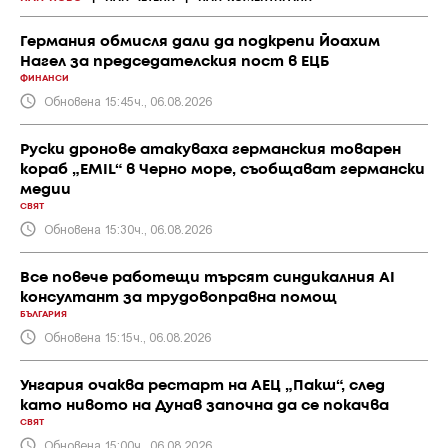
Германия обмисля дали да подкрепи Йоахим
Нагел за председателския пост в ЕЦБ
ФИНАНСИ
Обновена 15:45ч., 06.08.2026
Руски дронове атакуваха германския товарен
кораб „EMIL“ в Черно море, съобщават германски
медии
СВЯТ
Обновена 15:30ч., 06.08.2026
Все повече работещи търсят синдикалния AI
консултант за трудовоправна помощ
БЪЛГАРИЯ
Обновена 15:15ч., 06.08.2026
Унгария очаква рестарт на АЕЦ „Пакш“, след
като нивото на Дунав започна да се покачва
СВЯТ
Обновена 15:00ч., 06.08.2026