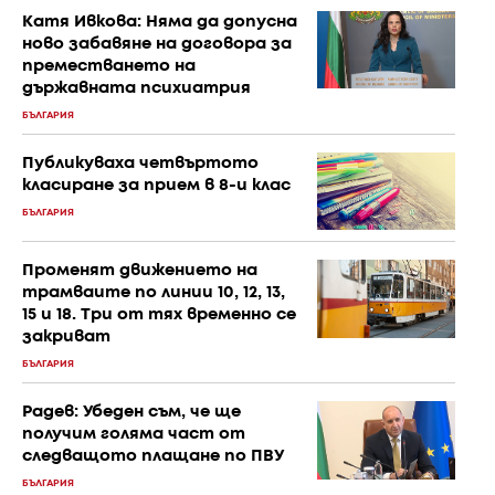
Катя Ивкова: Няма да допусна
ново забавяне на договора за
преместването на
държавната психиатрия
БЪЛГАРИЯ
Публикуваха четвъртото
класиране за прием в 8-и клас
БЪЛГАРИЯ
Променят движението на
трамваите по линии 10, 12, 13,
15 и 18. Три от тях временно се
закриват
БЪЛГАРИЯ
Радев: Убеден съм, че ще
получим голяма част от
следващото плащане по ПВУ
БЪЛГАРИЯ