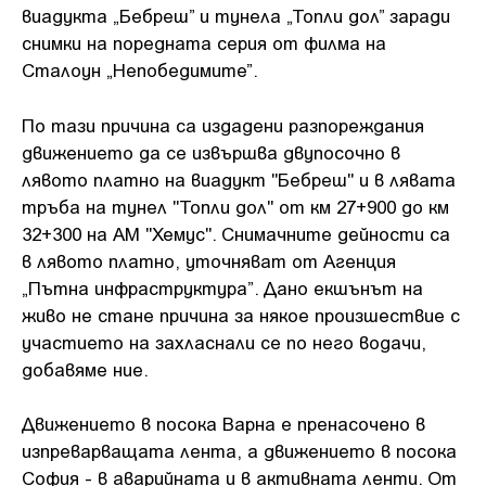
виадукта „Бебреш” и тунела „Топли дол” заради
снимки на поредната серия от филма на
Сталоун „Непобедимите”.
По тази причина са издадени разпореждания
движението да се извършва двупосочно в
лявото платно на виадукт "Бебреш" и в лявата
тръба на тунел "Топли дол" от км 27+900 до км
32+300 на АМ "Хемус". Снимачните дейности са
в лявото платно, уточняват от Агенция
„Пътна инфраструктура”. Дано екшънът на
живо не стане причина за някое произшествие с
участието на захласнали се по него водачи,
добавяме ние.
Движението в посока Варна е пренасочено в
изпреварващата лента, а движението в посока
София - в аварийната и в активната ленти. От