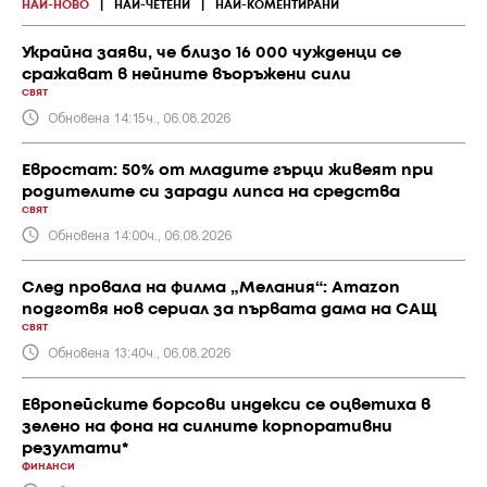
НАЙ-НОВО
|
НАЙ-ЧЕТЕНИ
|
НАЙ-КОМЕНТИРАНИ
Украйна заяви, че близо 16 000 чужденци се
сражават в нейните въоръжени сили
СВЯТ
Обновена 14:15ч., 06.08.2026
Евростат: 50% от младите гърци живеят при
родителите си заради липса на средства
СВЯТ
Обновена 14:00ч., 06.08.2026
След провала на филма „Мелания“: Amazon
подготвя нов сериал за първата дама на САЩ
СВЯТ
Обновена 13:40ч., 06.08.2026
Европейските борсови индекси се оцветиха в
зелено на фона на силните корпоративни
резултати*
ФИНАНСИ