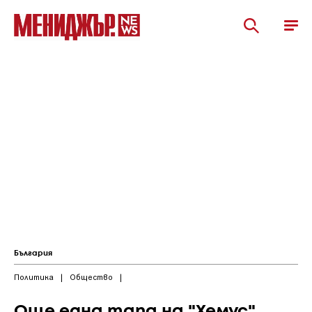
България
Политика
|
Общество
|
Още една тапа на "Хемус"