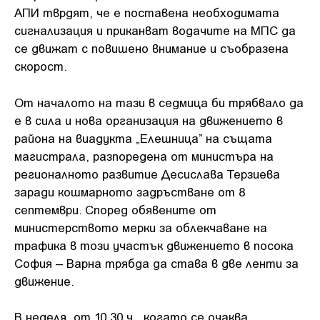
АПИ тврдят, че е поставена необходимата
сигнализация и приканват водачите на МПС да
се движат с повишено внимание и съобразена
скорост.
От началото на тази в седмица би трябвало да
е в сила и нова организация на движението в
района на виадукта „Елешница” на същата
магистрала, разпоредена от министъра на
регионалното развитие Десислава Терзиева
заради кошмарното задръстване от 8
септември. Според обявените от
министерството мерки за облекчаване на
трафика в този участък движението в посока
София – Варна трябда да става в две ленти за
движение.
В неделя, от 10,30 ч., когато се очаква