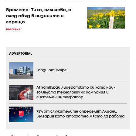
Времето: Тихо, слънчево, а
след обяд в низините и
горещо
БЪЛГАРИЯ
ADVERTORIAL
Горди отвътре
А1 затвърди лидерството си като най-
голямата технологична компания и
системен интегратор
75% от служителите определят Алианц
България като страхотно място за работа