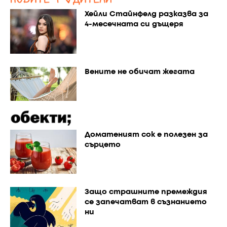
Хейли Стайнфелд разказва за
4-месечната си дъщеря
Вените не обичат жегата
Доматеният сок е полезен за
сърцето
Защо страшните премеждия
се запечатват в съзнанието
ни