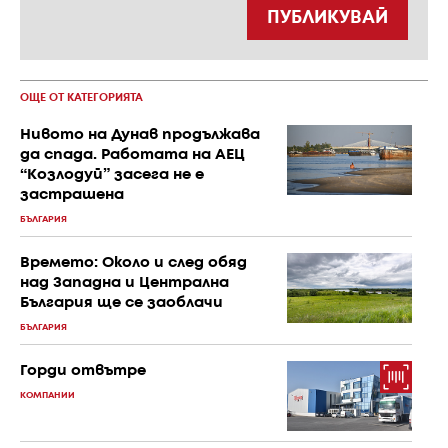
ПУБЛИКУВАЙ
ОЩЕ ОТ КАТЕГОРИЯТА
Нивото на Дунав продължава
да спада. Работата на АЕЦ
“Козлодуй” засега не е
застрашена
БЪЛГАРИЯ
Времето: Около и след обяд
над Западна и Централна
България ще се заоблачи
БЪЛГАРИЯ
Горди отвътре
КОМПАНИИ