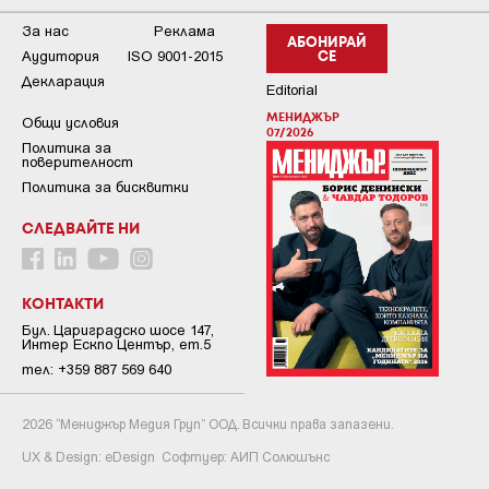
За нас
Реклама
АБОНИРАЙ
Аудитория
ISO 9001-2015
СЕ
Декларация
Editorial
МЕНИДЖЪР
Общи условия
07/2026
Пoлитикa зa
пoвepитeлнocт
Политика за бисквитки
СЛЕДВАЙТЕ НИ
КОНТАКТИ
Бул. Цариградско шосе 147,
Интер Ескпо Център, ет.5
тел: +359 887 569 640
2026 “Мениджър Медия Груп” ООД. Всички права запазени.
UX & Design:
eDesign
Софтуер:
АИП Солюшънс