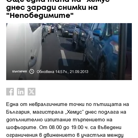
днес заради снимки на
"Непобедимите"
Обновена 14:57ч., 21.09.2013
БЪЛГАРИЯ
Една от невралгичните точки по пътищата на
България, магистрала „Хемус” днес подлага на
допълнително изпитание търпението на
шофьорите. От 08.00 до 19.00 ч. са въведени
ограничения в движението в участъка между