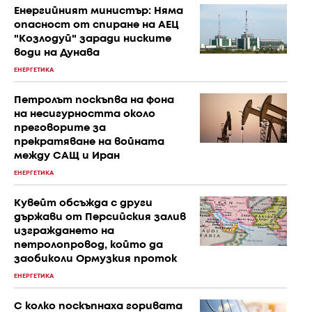
Енергийният министър: Няма
опасност от спиране на АЕЦ
"Козлодуй" заради ниските
води на Дунава
ЕНЕРГЕТИКА
Петролът поскъпва на фона
на несигурността около
преговорите за
прекратяване на войната
между САЩ и Иран
ЕНЕРГЕТИКА
Кувейт обсъжда с други
държави от Персийския залив
изграждането на
петролопровод, който да
заобиколи Ормузкия проток
ЕНЕРГЕТИКА
С колко поскъпнаха горивата