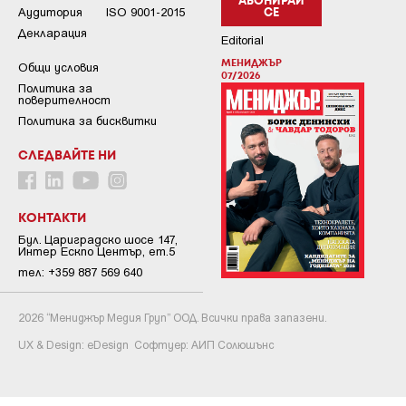
АБОНИРАЙ
Аудитория
ISO 9001-2015
СЕ
Декларация
Editorial
МЕНИДЖЪР
Общи условия
07/2026
Пoлитикa зa
пoвepитeлнocт
Политика за бисквитки
СЛЕДВАЙТЕ НИ
КОНТАКТИ
Бул. Цариградско шосе 147,
Интер Ескпо Център, ет.5
тел: +359 887 569 640
2026 “Мениджър Медия Груп” ООД. Всички права запазени.
UX & Design:
eDesign
Софтуер:
АИП Солюшънс