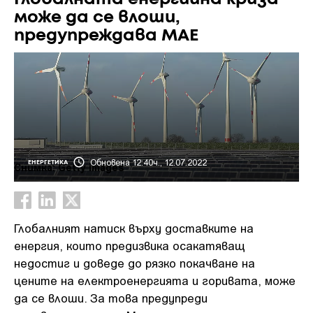
може да се влоши,
предупреждава МАЕ
Обновена 12:40ч., 12.07.2022
ЕНЕРГЕТИКА
Снимка: Getty images
Глобалният натиск върху доставките на
енергия, които предизвика осакатяващ
недостиг и доведе до рязко покачване на
цените на електроенергията и горивата, може
да се влоши. За това предупреди