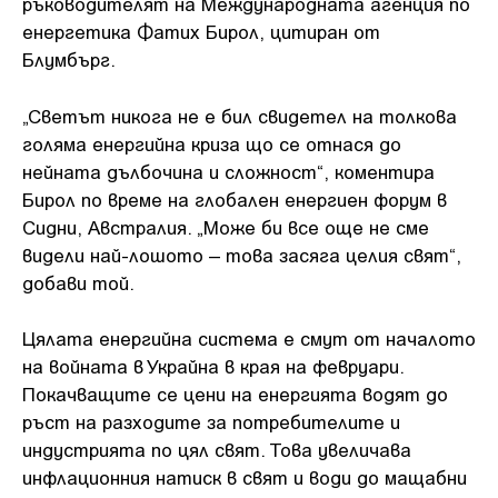
ръководителят на Международната агенция по
енергетика Фатих Бирол, цитиран от
Блумбърг.
„Светът никога не е бил свидетел на толкова
голяма енергийна криза що се отнася до
нейната дълбочина и сложност“, коментира
Бирол по време на глобален енергиен форум в
Сидни, Австралия. „Може би все още не сме
видели най-лошото – това засяга целия свят“,
добави той.
Цялата енергийна система е смут от началото
на войната в Украйна в края на февруари.
Покачващите се цени на енергията водят до
ръст на разходите за потребителите и
индустрията по цял свят. Това увеличава
инфлационния натиск в свят и води до мащабни