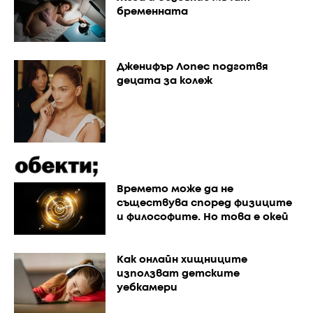
бременната
Дженифър Лопес подготвя
децата за колеж
Времето може да не
съществува според физиците
и философите. Но това е окей
Как онлайн хищниците
използват детските
уебкамери