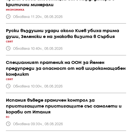
критични минерали
ИКОНОМИКА
Обновена 11:20ч., 08.08.2026
Руски въздушни удари около Киев убиха трима
души, Зеленски е на знакова визита в Сърбия
СВЯТ
Обновена 10:40ч., 08.08.2026
Специалният пратеник на ООН за Йемен
предупреди за опасност от нов широкомащабен
конфликт
СВЯТ
Обновена 10:00ч., 08.08.2026
Испания въведе граничен контрол за
пристигащите пристигащите със самолети и
кораби от Италия
ЕС
Обновена 09:30ч., 08.08.2026