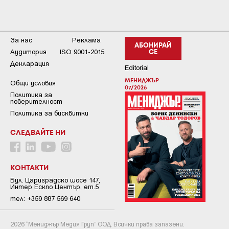
За нас
Реклама
АБОНИРАЙ
Аудитория
ISO 9001-2015
СЕ
Декларация
Editorial
МЕНИДЖЪР
Общи условия
07/2026
Пoлитикa зa
пoвepитeлнocт
Политика за бисквитки
СЛЕДВАЙТЕ НИ
КОНТАКТИ
Бул. Цариградско шосе 147,
Интер Ескпо Център, ет.5
тел: +359 887 569 640
2026 “Мениджър Медия Груп” ООД. Всички права запазени.