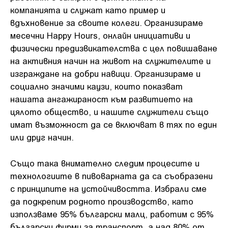
компанията и служат като пример и
вдъхновение за своите колеги. Организираме
месечни Happy Hours, онлайн инициативи и
физически предизвикателства с цел повишаване
на активния начин на живот на служителите и
изграждане на добри навици. Организираме и
социално значими каузи, които показват
нашата ангажираност към развитието на
цялото общество, и нашите служители също
имат възможност да се включват в тях по един
или друг начин.
Също така внимателно следим процесите и
технологиите в пивоварната да са съобразени
с принципите на устойчивостта. Избрали сме
да подкрепим родното производство, като
използваме 95% български малц, работим с 95%
български фирми за транспорт, а над 80% от