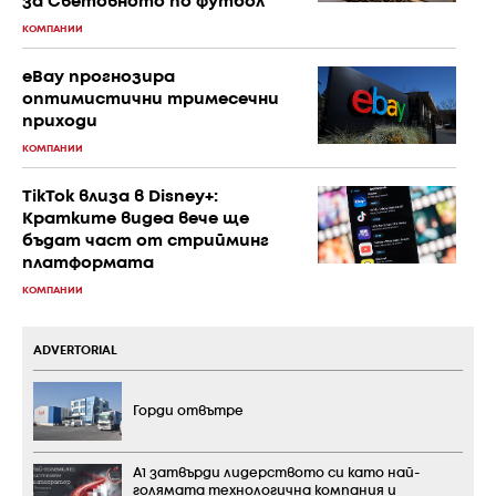
за Световното по футбол
КОМПАНИИ
eBay прогнозира
оптимистични тримесечни
приходи
КОМПАНИИ
TikTok влиза в Disney+:
Кратките видеа вече ще
бъдат част от стрийминг
платформата
КОМПАНИИ
ADVERTORIAL
Горди отвътре
А1 затвърди лидерството си като най-
голямата технологична компания и