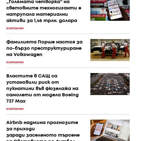
„Голямата четворка“ на
световните техногиганти е
натрупала материални
активи за 1,46 трлн. долара
КОМПАНИИ
Фамилията Порше настоя за
по-бързо преструктуриране
на Volkswagen
КОМПАНИИ
Властите в САЩ са
установили риск от
пукнатини във фюзелажа на
самолети от модела Boeing
737 Max
КОМПАНИИ
Airbnb надмина прогнозите
за приходи
заради заселеното търсене