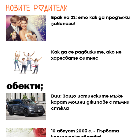
Брак на 22: ето как да продължи
завинаги!
Как да се радвижите, ако не
харесвате фитнес
Виц: Защо истинските мъже
карат мощни джипове с тъмни
стъкла
10 август 2003 г. - Първата