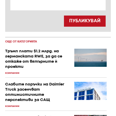
ПУБЛИКУВАЙ
ОЩЕ ОТ КАТЕГОРИЯТА
Тръмп плати $1.2 млрд. на
германската RWE, за да се
откаже от вятърните ѝ
проекти
КОМПАНИИ
Слабите поръчки на Daimler
Truck засенчват
оптимистичните
перспективи за САЩ
КОМПАНИИ