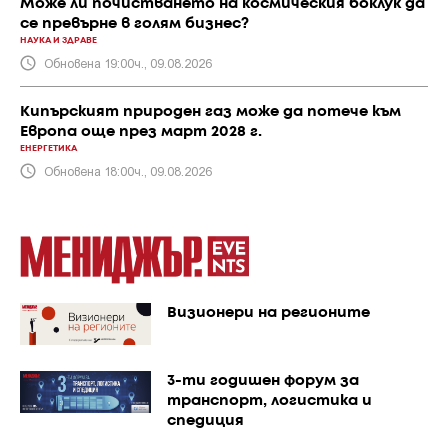
Може ли почистването на космическия боклук да
се превърне в голям бизнес?
НАУКА И ЗДРАВЕ
Обновена 19:00ч., 09.08.2026
Кипърският природен газ може да потече към
Европа още през март 2028 г.
ЕНЕРГЕТИКА
Обновена 18:00ч., 09.08.2026
Визионери на регионите
3-ти годишен форум за
транспорт, логистика и
спедиция