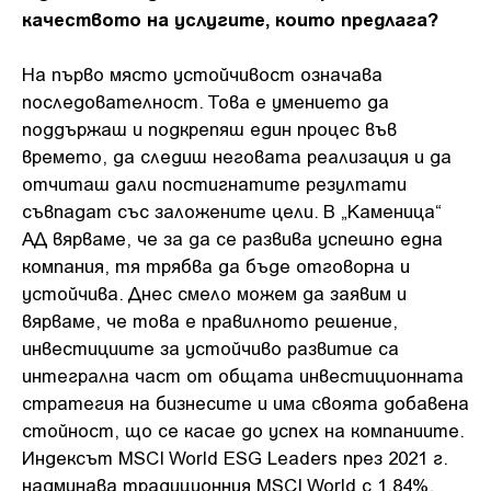
качеството на услугите, които предлага?
На първо място устойчивост означава
последователност. Това е умението да
поддържаш и подкрепяш един процес във
времето, да следиш неговата реализация и да
отчиташ дали постигнатите резултати
съвпадат със заложените цели. В „Каменица“
АД вярвaме, че за да се развива успешно една
компания, тя трябва да бъде отговорна и
устойчива. Днес смело можем да заявим и
вярваме, че това е правилното решение,
инвестициите за устойчиво развитие са
интегрална част от общата инвестиционната
стратегия на бизнесите и има своята добавена
стойност, що се касае до успех на компаниите.
Индексът MSCI World ESG Leaders през 2021 г.
надминава традиционния MSCI World с 1.84%,