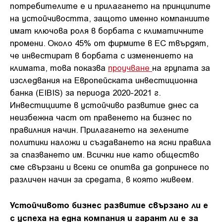
потребителите е и прилагането на принципите
на устойчивостта, защото именно компаниите
имат ключова роля в борбата с климатичните
промени. Около 45% от фирмите в ЕС твърдят,
че инвестират в борбата с изменението на
климата, това показва
проучване
на групата за
изследвания на Европейската инвестиционна
банка (EIBIS) за периода 2020-2021 г.
Инвестициите в устойчиво развитие днес са
неизбежна част от правенето на бизнес по
правилния начин. Прилагането на зелените
политики наложи и създаването на ясни правила
за спазването им. Всички ние като общество
сме свързани и всеки се опитва да допринесе по
различен начин за средата, в която живеем.
Устойчивото бизнес развитие свързано ли е
с успеха на една компания и гарант ли е за