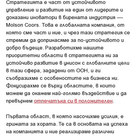
Стратегията е част от устойчивото
управление и развитие на един от лидерите и
доказани иноватори в бирената индустрия ––
Molson Coors. Това е глобалната компания, от
която сме част и ние, и чрез тази стратегия се
стремим да допринасяме за по-устойчивото и
добро бъдеще. Разработихме нашите
приоритетни области в стратегията ни за
устойчиво развитие в унисон с глобалните цели
в тази сфера, зададени от ООН, и ги
съобразихме с особеностите на бизнеса ни.
Фокусирахме се върху областите, в които
можем да окажем най-голямо въздействие и да
превърнем
отпечатъка си в положителен
.
Първата област, в която насочихме усилия, е
грижата за хората. Те са в основата на успеха
на компанията и ние реализираме различни