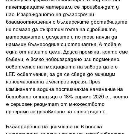
пакетиращите материали се произвеждат у
нас. Изграждането на дългосрочни
взаимоотношения с българските доставчиците
ни помага да съкратим пътя на суровините,
материалите и услугите и по този начин да
намалим въглеродния си отпечатък. А това е
една от нашите цели. Друга промяна, която сме
въвели, е всяко новоизградено или подменено
осветление на площадката на завода да е с
LED осветление, за да се сведе до минимум
консумираната електроенергия. През
изминалата година постигнахме намаление на
битовите отпадъци с 18% спрямо 2020 г., което
е сериозен резултат от множеството
програми за управление на отпадъците.
Благодарение на усилията ни в посока
интегриране на принципите на устойчивостта