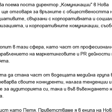
а поема поста директор „Комуникации" в Нова
я ще отговаря за връзките с обществеността 
циативите, свързани с корпоративната и социа
изацията, и корпоративните комуникации, съо
 опит в тази сфера, като част от професионал
равлението на маркетинговите и PR дейности 
ята.
ата да стана част от водещата медийна група 
реварва своите конкуренти, налага тенденции и
е за аудиторията си, така и във въвеждането 
а.
лист като Петя. Приветстваме я в екипа на Нов