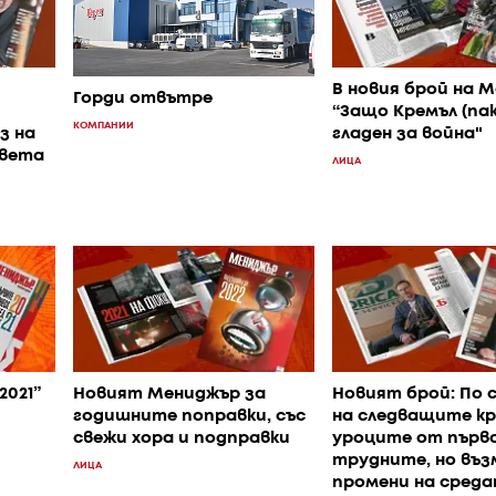
В новия брой на 
Горди отвътре
“Защо Кремъл (пак
КОМПАНИИ
з на
гладен за война"
света
ЛИЦА
2021”
Новият Мениджър за
Новият брой: По 
годишните поправки, със
на следващите кр
свежи хора и подправки
уроците от първо
трудните, но въ
ЛИЦА
промени на сред