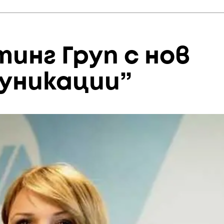
инг Груп с нов
уникации”