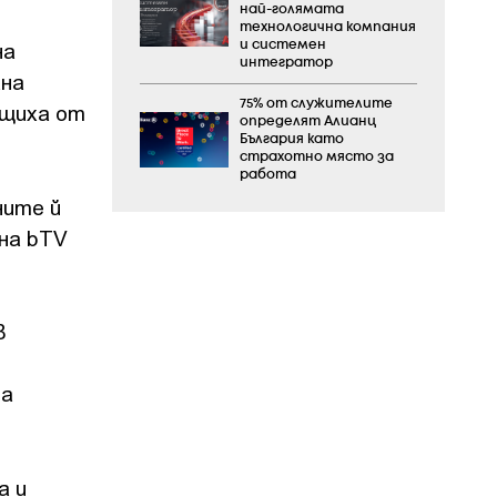
най-голямата
технологична компания
на
и системен
интегратор
лна
75% от служителите
бщиха от
определят Алианц
България като
страхотно място за
работа
ните й
на bTV
в
на
а и