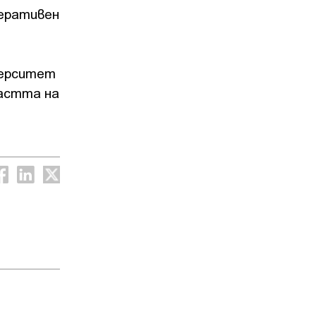
перативен
верситет
ластта на