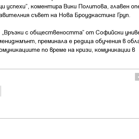
щи успехи”, коментира Вики Политова, главен о
авителния съвет на Нова Броудкастинг Груп.
о „Връзки с обществеността” от Софийски уни
 мениджмънт, преминала е редица обучения в об
омуникациите по време на кризи, комуникации в