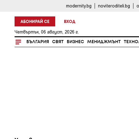
modernity.bg
noviteroditeli.bg
o
АБОНИРАЙ СЕ
ВХОД
Четвъртък, 06 август, 2026 г.
БЪЛГАРИЯ
СВЯТ
БИЗНЕС
МЕНИДЖМЪНТ
ТЕХНО