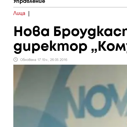
Управление
Лица
|
Нова Броудкаст
директор „Ком
Обновена 17:15ч., 26.05.2016