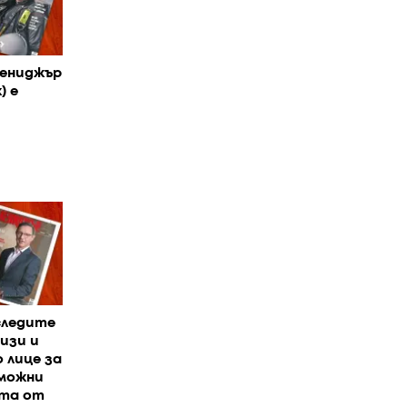
Мениджър
) е
следите
изи и
 лице за
зможни
ата от