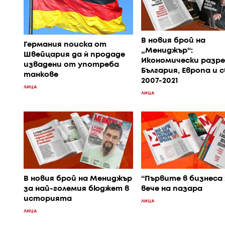
В новия брой на
Германия поиска от
„Мениджър“:
Швейцария да ѝ продаде
Икономически разре
извадени от употреба
България, Европа и 
танкове
2007-2021
ЛИЦА
ЛИЦА
В новия брой на Мениджър
“Първите в бизнеса 
за най-големия бюджет в
вече на пазара
историята
ЛИЦА
ЛИЦА