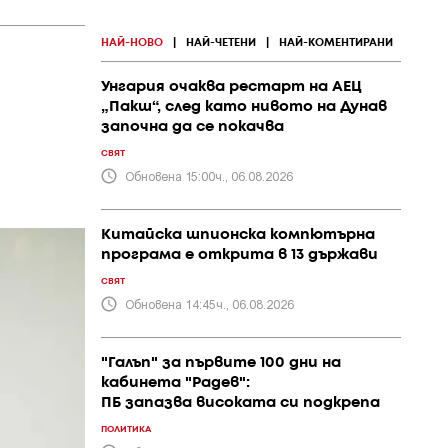
НАЙ-НОВО
|
НАЙ-ЧЕТЕНИ
|
НАЙ-КОМЕНТИРАНИ
Унгария очаква рестарт на АЕЦ
„Пакш“, след като нивото на Дунав
започна да се покачва
СВЯТ
Обновена 15:00ч., 06.08.2026
Китайска шпионска компютърна
програма е открита в 13 държави
СВЯТ
Обновена 14:45ч., 06.08.2026
"Галъп" за първите 100 дни на
кабинета "Радев":
ПБ запазва високата си подкрепа
ПОЛИТИКА