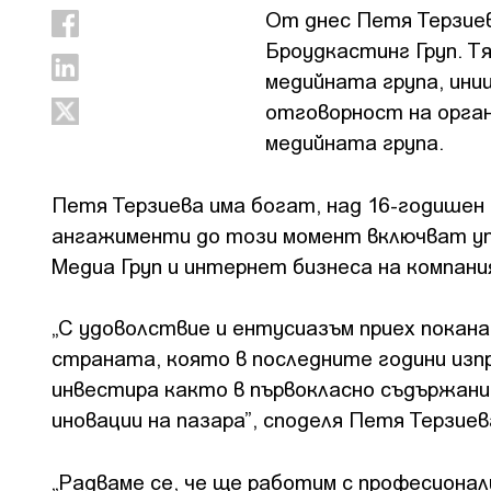
От днес Петя Терзиев
Броудкастинг Груп. T
медийната група, ини
отговорност на орган
медийната група.
Петя Терзиева има богат, над 16-годишен
ангажименти до този момент включват уп
Медиа Груп и интернет бизнеса на компани
„С удоволствие и ентусиазъм приех покан
страната, която в последните години изп
инвестира както в първокласно съдържани
иновации на пазара”, споделя Петя Терзиев
„Радваме се, че ще работим с професиона