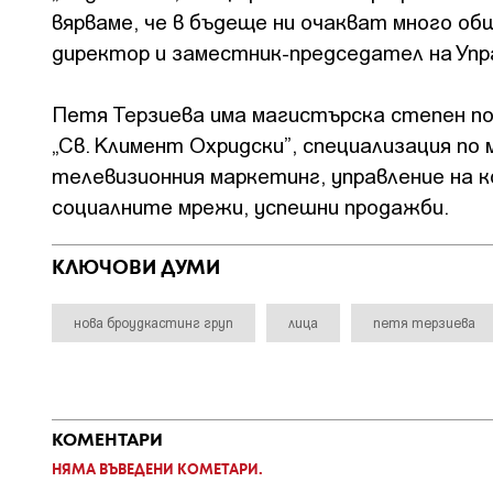
вярваме, че в бъдеще ни очакват много об
директор и заместник-председател на Упр
Петя Терзиева има магистърска степен п
„Св. Климент Охридски”, специализация по
телевизионния маркетинг, управление на к
социалните мрежи, успешни продажби.
КЛЮЧОВИ ДУМИ
нова броудкастинг груп
лица
петя терзиева
КОМЕНТАРИ
НЯМА ВЪВЕДЕНИ КОМЕТАРИ.