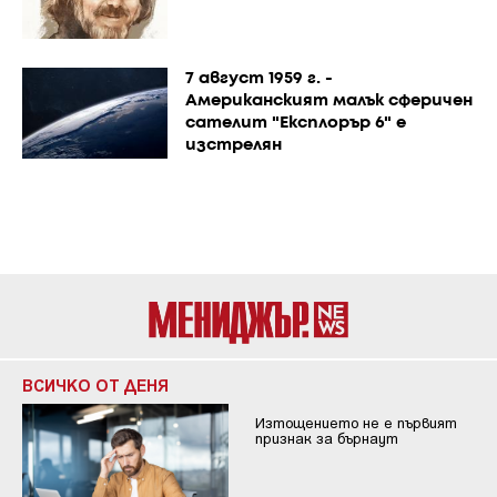
7 август 1959 г. -
Американският малък сферичен
сателит "Експлорър 6" е
изстрелян
ВСИЧКО ОТ ДЕНЯ
Изтощението не е първият
признак за бърнаут