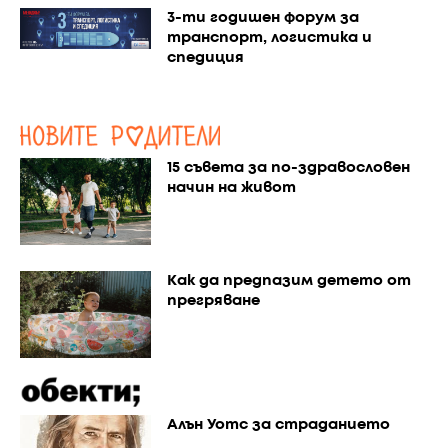
3-ти годишен форум за
транспорт, логистика и
спедиция
15 съвета за по-здравословен
начин на живот
Как да предпазим детето от
прегряване
Алън Уотс за страданието