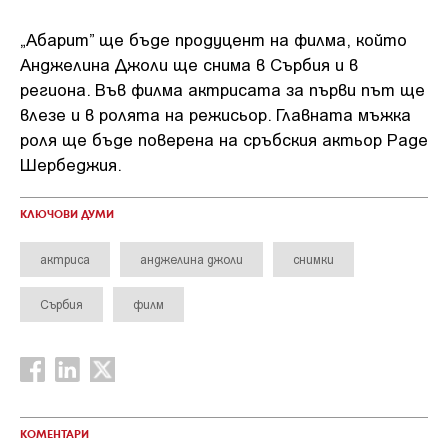
„Абарит” ще бъде продуцент на филма, който
Анджелина Джоли ще снима в Сърбия и в
региона. Във филма актрисата за първи път ще
влезе и в ролята на режисьор. Главната мъжка
роля ще бъде поверена на сръбския актьор Раде
Шербеджия.
КЛЮЧОВИ ДУМИ
актриса
анджелина джоли
снимки
Сърбия
филм
КОМЕНТАРИ