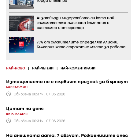
Горди отвътре
А1 затвърди лидерството си като най-
голямата технологична компания и
системен интегратор
75% от служителите определят Алианц
България като страхотно място за работа
НАЙ-НОВО
|
НАЙ-ЧЕТЕНИ
|
НАЙ-КОМЕНТИРАНИ
Изтощението не е първият признак за бърнаут
МЕНИДЖМЪНТ
Обновена 00:37ч., 07.08.2026
Цитат на деня
ЦИТАТ НА ДЕНЯ
Обновена 00:31ч., 07.08.2026
На днешната дата, 7 август. Рождениците днес