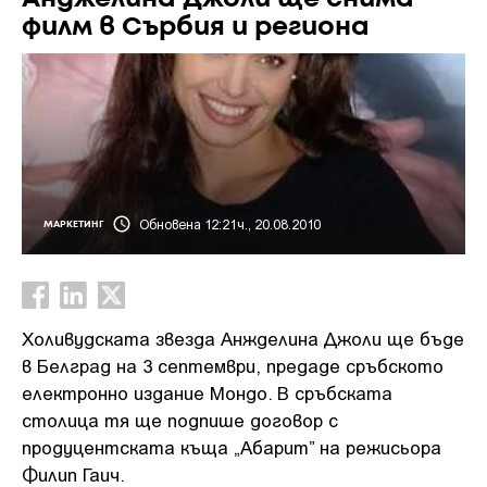
филм в Сърбия и региона
Обновена 12:21ч., 20.08.2010
МАРКЕТИНГ
Холивудската звезда Анжделина Джоли ще бъде
в Белград на 3 септември, предаде сръбското
електронно издание Мондо. В сръбската
столица тя ще подпише договор с
продуцентската къща „Абарит” на режисьора
Филип Гаич.