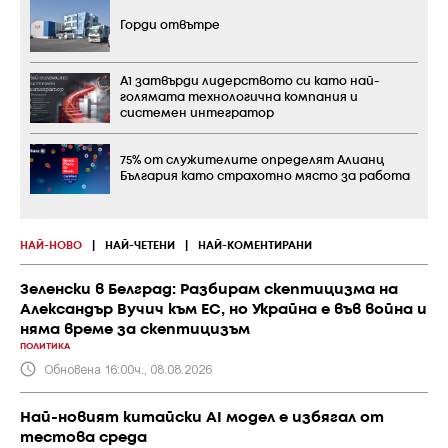
Горди отвътре
А1 затвърди лидерството си като най-
голямата технологична компания и
системен интегратор
75% от служителите определят Алианц
България като страхотно място за работа
НАЙ-НОВО
|
НАЙ-ЧЕТЕНИ
|
НАЙ-КОМЕНТИРАНИ
Зеленски в Белград: Разбирам скептицизма на
Александър Вучич към ЕС, но Украйна е във война и
няма време за скептицизъм
ПОЛИТИКА
Обновена 16:00ч., 08.08.2026
Най-новият китайски AI модел е избягал от
тестова среда