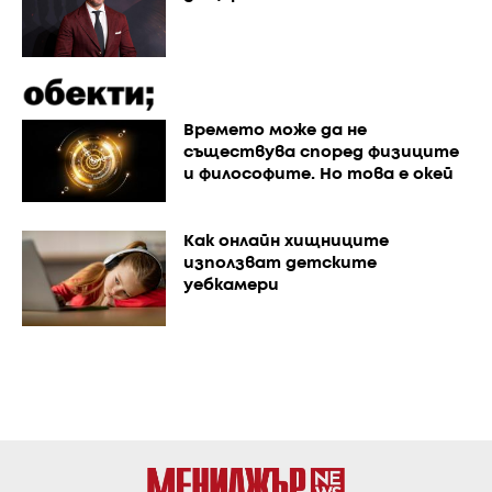
Времето може да не
съществува според физиците
и философите. Но това е окей
Как онлайн хищниците
използват детските
уебкамери