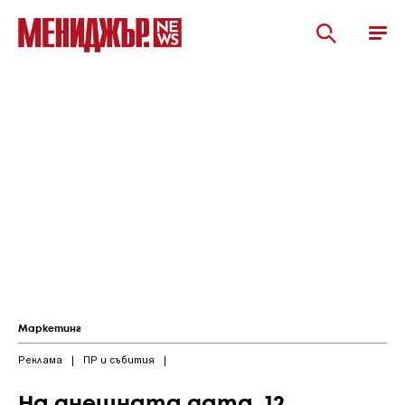
Маркетинг
Реклама
|
ПР и събития
|
На днешната дата, 12