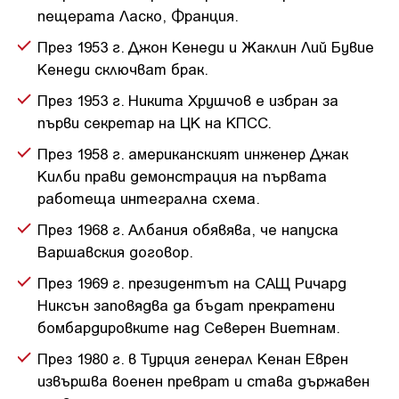
пещерата Ласко, Франция.
През 1953 г. Джон Кенеди и Жаклин Лий Бувие
Кенеди сключват брак.
През 1953 г. Никита Хрушчов е избран за
първи секретар на ЦК на КПСС.
През 1958 г. американският инженер Джак
Килби прави демонстрация на първата
работеща интегрална схема.
През 1968 г. Албания обявява, че напуска
Варшавския договор.
През 1969 г. президентът на САЩ Ричард
Никсън заповядва да бъдат прекратени
бомбардировките над Северен Виетнам.
През 1980 г. в Турция генерал Кенан Еврен
извършва военен преврат и става държавен