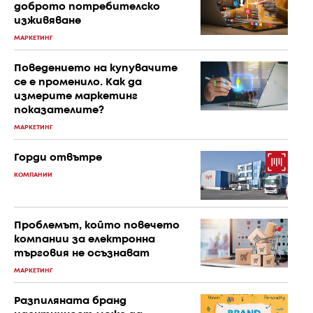
доброто потребителско
изживяване
МАРКЕТИНГ
Поведението на купувачите
се е променило. Как да
измерите маркетинг
показателите?
МАРКЕТИНГ
Горди отвътре
КОМПАНИИ
Проблемът, който повечето
компании за електронна
търговия не осъзнават
МАРКЕТИНГ
Разпиляната бранд