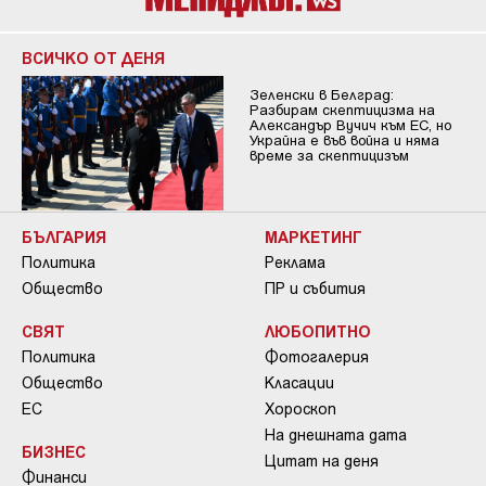
ВСИЧКО ОТ ДЕНЯ
Зеленски в Белград:
Разбирам скептицизма на
Александър Вучич към ЕС, но
Украйна е във война и няма
време за скептицизъм
БЪЛГАРИЯ
МАРКЕТИНГ
Политика
Реклама
Общество
ПР и събития
СВЯТ
ЛЮБОПИТНО
Политика
Фотогалерия
Общество
Класации
ЕС
Хороскоп
На днешната дата
БИЗНЕС
Цитат на деня
Финанси