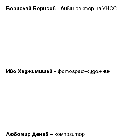
Борислав Борисов
- бивш ректор на УНСС
Иво Хаджимишев
- фотограф-художник
Любомир Денев
– композитор