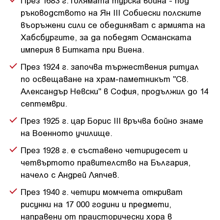
ръководството на Ян III Собиески полските
въоръжени сили се обединяват с армията на
Хабсбургите, за да победят Османската
империя в Битката при Виена.
През 1924 г. започва тържествения ритуал
по освещаване на храм-паметникът "Св.
Александър Невски" в София, продължил до 14
септември.
През 1925 г. цар Борис III връчва бойно знаме
на Военното училище.
През 1928 г. е съставено четиридесет и
четвъртото правителство на България,
начело с Андрей Ляпчев.
През 1940 г. четири момчета откриват
рисунки на 17 000 години и предмети,
направени от праисторически хора в