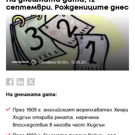
септември. Рождениците днес
Обновена 00:00ч., 12.09.2013
МАРКЕТИНГ
На днешната дата:
През 1609 г. английският мореплавател Хенри
Хъдсън открива реката, наречена
впоследствие в негова чест Хъдсън.
През 1683 г. Голямата турска война - под