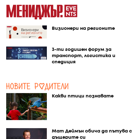
Визионери на регионите
3-ти годишен форум за
транспорт, логистика и
спедиция
Какви птици познавате
Мат Деймън обича да пътува с
дъщерите си