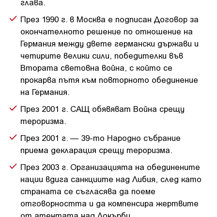
глава.
През 1990 г. в Москва е подписан Договор за
окончателното решение по отношение на
Германия между двете германски държави и
четирите велики сили, победителки във
Втората световна война, с който се
прокарва пътя към повторното обединение
на Германия.
През 2001 г. САЩ обявяват Война срещу
тероризма.
През 2001 г. — 39-то Народно събрание
приема декларация срещу тероризма.
През 2003 г. Организацията на обединените
нации вдига санкциите над Либия, след като
страната се съгласява да поеме
отговорността и да компенсира жертвите
от атентата над Локърби.