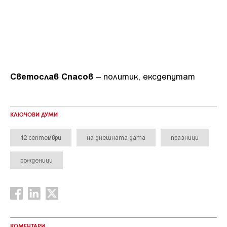
Светослав Спасов
– политик, ексдепутат
КЛЮЧОВИ ДУМИ
12 септември
на днешната дата
празници
рожденици
КОМЕНТАРИ