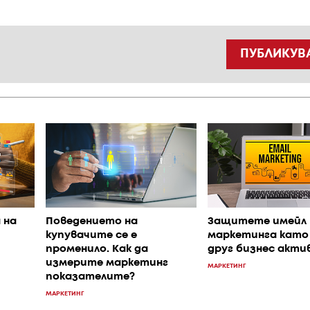
ПУБЛИКУВ
 на
Поведението на
Защитете имейл
купувачите се е
маркетинга като
променило. Как да
друг бизнес акти
измерите маркетинг
МАРКЕТИНГ
показателите?
МАРКЕТИНГ