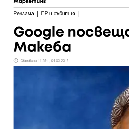
Маркетинг
Реклама
|
ПР и събития
|
Google посвещ
Макеба
Обновена 11:25ч., 04.03.2013