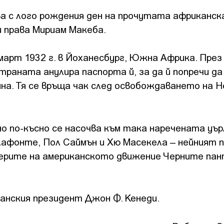
а с лого рождения ден на прочутата африканск
и права Мириам Макеба.
март 1932 г. в Йоханесбург, Южна Африка. През 
раната анулира паспорта й, за да й попречи да
на. Тя се връща чак след освобождаването на Н
но по-късно се насочва към така наречената уър
лафонте, Пол Саймън и Хю Масекела – нейният 
идерите на американското движение Черните пан
канския президент Джон Ф. Кенеди.