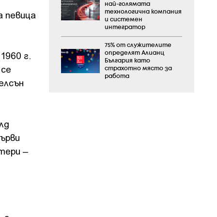
най-голямата
а певица
технологична компания
и системен
интегратор
75% от служителите
1960 г.
определят Алианц
България като
 се
страхотно място за
работа
елсън
лд
първи
тери –