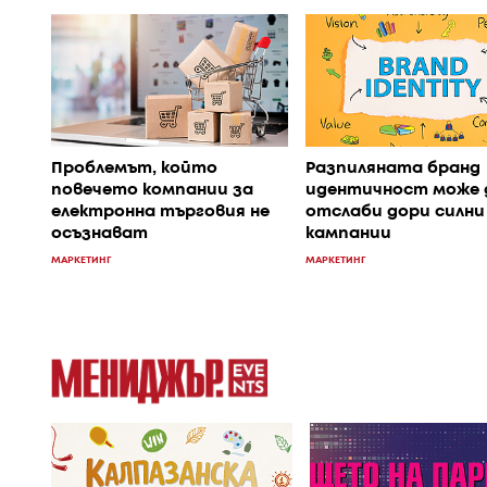
Проблемът, който
Разпиляната бранд
повечето компании за
идентичност може 
електронна търговия не
отслаби дори силни
осъзнават
кампании
МАРКЕТИНГ
МАРКЕТИНГ