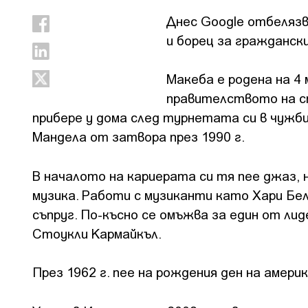
Днес Google отбелязв
и борец за гражданск
Макеба е родена на 4 
правителството на ст
прибере у дома след турнетата си в чужби
Мандела от затвора през 1990 г.
В началото на кариерата си тя пее джаз, 
музика. Работи с музиканти като Хари Бе
съпруг. По-късно се омъжва за един от л
Стоукли Кармайкъл.
През 1962 г. пее на рождения ден на амери