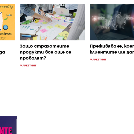
Защо страхотните
Преживяване, кое
да
продукти все още се
клиентите ще за
провалят?
МАРКЕТИНГ
МАРКЕТИНГ