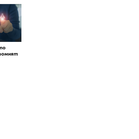
то
помнят