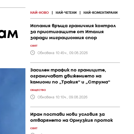
НАЙ-НОВО
|
НАЙ-ЧЕТЕНИ
|
НАЙ-КОМЕНТИРАНИ
Испания връща граничния контрол
иам
за пристигащите от Италия
заради миграционния спор
СВЯТ
Обновена 10:45ч., 09.08.2026
Засилен трафик по границите,
ограничават движението на
камиони по „Тракия“ и „Струма“
ОБЩЕСТВО
Обновена 10:10ч., 09.08.2026
Иран постави нови условия за
отварянето на Ормузкия проток
СВЯТ