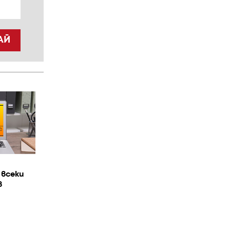
АЙ
 всеки
в