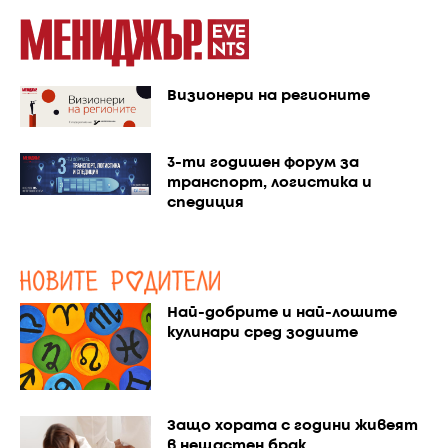
Визионери на регионите
3-ти годишен форум за
транспорт, логистика и
спедиция
Най-добрите и най-лошите
кулинари сред зодиите
Защо хората с години живеят
в нещастен брак