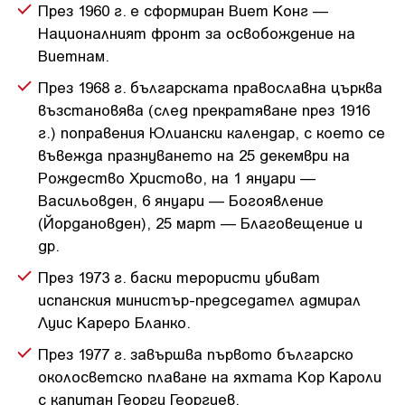
През 1960 г. е сформиран Виет Конг —
Националният фронт за освобождение на
Виетнам.
През 1968 г. българската православна църква
възстановява (след прекратяване през 1916
г.) поправения Юлиански календар, с което се
въвежда празнуването на 25 декември на
Рождество Христово, на 1 януари —
Васильовден, 6 януари — Богоявление
(Йордановден), 25 март — Благовещение и
др.
През 1973 г. баски терористи убиват
испанския министър-председател адмирал
Луис Кареро Бланко.
През 1977 г. завършва първото българско
околосветско плаване на яхтата Кор Кароли
с капитан Георги Георгиев.