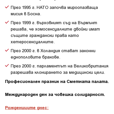
През 1995 г. НАТО започва мироопазваща
мисия в Босна.
През 1999 г. върховният съд на Върмънт
решава, че хомосексуалните двойки имат
същите граждански права като
хетеросексуалните.
През 2000 г. в Холандия стават законни
еднополовите бракове.
През 2000 г. парламентът на Великобритания
разрешава клонирането за медицински цели.
Професионален празник на Сметната палата.
Международен ден за човешка солидарност.
Рождениците днес: