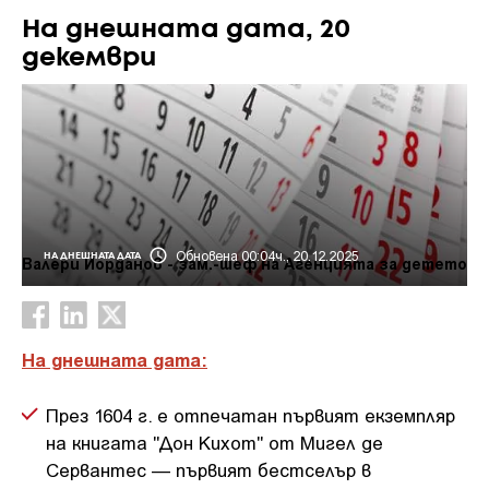
На днешната дата, 20
декември
Обновена 00:04ч., 20.12.2025
НА ДНЕШНАТА ДАТА
Валери Йорданов - зам.-шеф на Агенцията за детето
На днешната дата:
През 1604 г. е отпечатан първият екземпляр
на книгата "Дон Кихот" от Мигел де
Сервантес — първият бестселър в