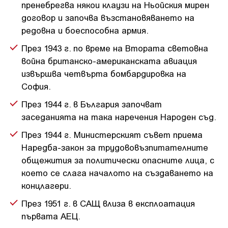
пренебрегва някои клаузи на Ньойския мирен
договор и започва възстановяването на
редовна и боеспособна армия.
През 1943 г. по време на Втората световна
война британско-американската авиация
извършва четвърта бомбардировка на
София.
През 1944 г. в България започват
заседанията на така наречения Народен съд.
През 1944 г. Министерският съвет приема
Наредба-закон за трудововъзпитателните
общежития за политически опасните лица, с
което се слага началото на създаването на
концлагери.
През 1951 г. в САЩ влиза в експлоатация
първата АЕЦ.