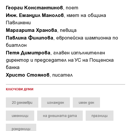
Георги Константинов
, поет
Инж. Емануил Манолов
, кмет на община
Павликени
Маргарита Хранова
, певица
Павлина Филипова
, европейска шампионка по
биатлон
Петя Димитрова
, главен изпълнителен
директор и председател на УС на Пощенска
банка
Христо Стоянов
, писател
КЛЮЧОВИ ДУМИ
20 декември
игнажден
имен ден
именници
на днешната дата
празници
рожденици