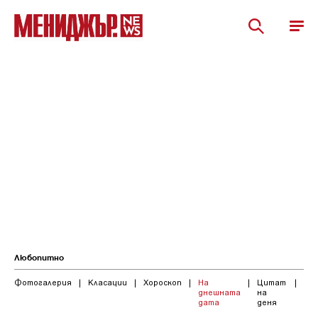
Любопитно
Фотогалерия
|
Класации
|
Хороскоп
|
На
|
Цитат
|
днешната
на
дата
деня