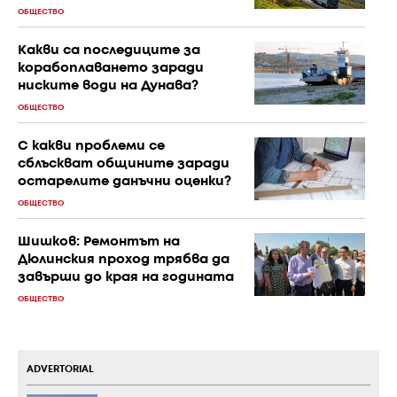
ОБЩЕСТВО
Какви са последиците за
корабоплаването заради
ниските води на Дунава?
ОБЩЕСТВО
С к акви проблеми се
сблъскват общините заради
остарелите данъчни оценки?
ОБЩЕСТВО
Шишков: Ремонтът на
Дюлинския проход трябва да
завърши до края на годината
ОБЩЕСТВО
ADVERTORIAL