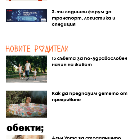
3-ти годишен форум за
транспорт, логистика и
спедиция
15 съвета за по-здравословен
начин на живот
Как да предпазим детето от
прегряване
Алън Уотс за страданието