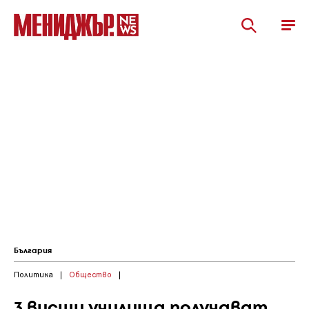
България
Политика
|
Общество
|
3 висши училища получават