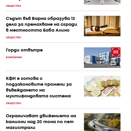
ОБЩЕСТВО
Съдът във Варна образува 12
дела за премахване на сгради
в местността Баба Алино
ОБЩЕСТВО
Горди отвътре
КОМПАНИИ
КФН е готова с
подзаконовите промени за
въвеждането на
мултифондовата система
ОБЩЕСТВО
Ограничават движението на
камиони над 20 тона по пет
магистрали