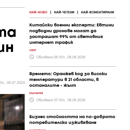
НАЙ-НОВО
|
НАЙ-ЧЕТЕНИ
|
НАЙ-КОМЕНТИРАНИ
Китайски военни експерти: Евтини
та
подводни дронове могат да
застрашат 99% от световния
интернет трафик
ин
СВЯТ
Обновена 08:30ч., 08.08.2026
Времето: Оранжев код за високи
температури в 21 области, в
0ч., 08.07.2024
останалите - жълт
БЪЛГАРИЯ
Обновена 07:30ч., 08.08.2026
Бизнес стойността на по-доброто
потребителско изживяване