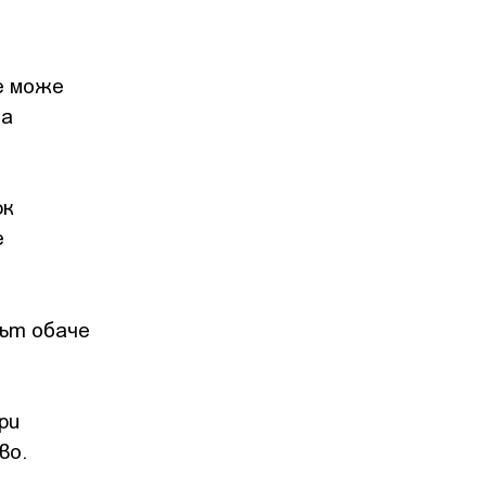
е може
та
.
юк
е
кът обаче
ри
во.