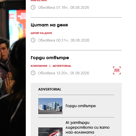
МАРКЕТИНГ
Обновена 01:18ч., 08.08.2026
Цитат на деня
ЦИТАТ НА ДЕНЯ
Обновена 00:31ч., 08.08.2026
Горди отвътре
КОМПАНИИ
|
ADVERTORIAL
Обновена 12:20ч., 05.08.2026
ADVERTORIAL
Горди отвътре
А1 затвърди
лидерството си като
най-голямата