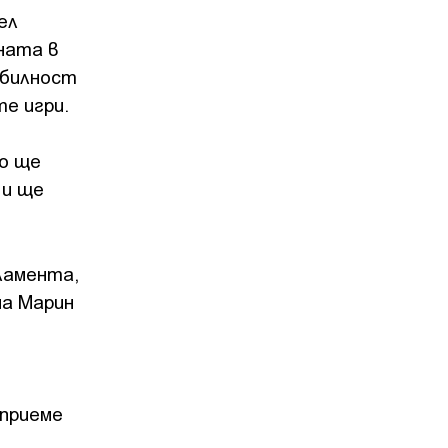
ел
ната в
абилност
е игри.
о ще
 и ще
ламента,
на Марин
 приеме