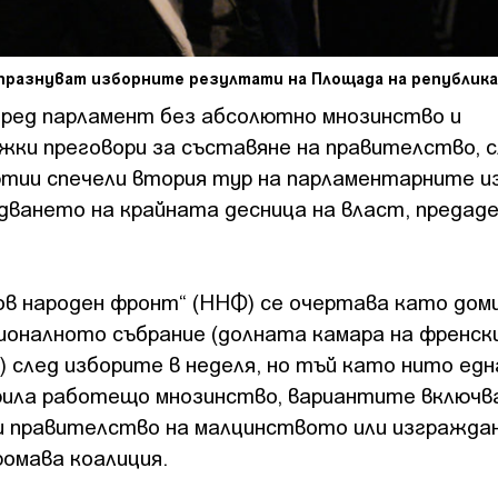
ра празнуват изборните резултати на Площада на републик
пред парламент без абсолютно мнозинство и
ки преговори за съставяне на правителство, 
тии спечели втория тур на парламентарните из
дването на крайната десница на власт, предад
ов народен фронт“ (ННФ) се очертава като дом
ионалното събрание (долната камара на френск
 след изборите в неделя, но тъй като нито едн
урила работещо мнозинство, вариантите включ
и правителство на малцинството или изгражда
омава коалиция.