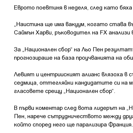
Еврото поевтиня в неделя, след като бяха
„Наистина ще има вакуум, когато става в
Саймън Харви, ръководител на FX анализи в
За „Национален сбор“ на Льо Пен резулта
прогнозираше на база проучванията на о
Левият и центрииският алианс влязоха в 
седмица, оттегляйки кандидатите си на м
гласовете срещу „Национален сбор“.
В първи коментар след вота лидерът на „
Пен, нарече сътрудничеството между друг
който според него ще парализира Франция.