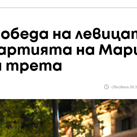
обеда на левица
Партията на Мар
а трета
Обновена 08:3