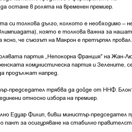
 да остане в ролята на временен премиер.
ята си толкова дълго, колкото е необходимо – н
(Олимпиадата), която е толкова важна за наша
 ясно, че съюзът на Макрон е претърпял провал
лявата партия „Непокорна Франция" на Жан-Л
енската комунистическа партия и Зелените, с
да продължат напред.
тър-председател трябва да дойде от ННФ. Бло
зединени относно избора на премиер.
лно Едуар Филип, бивш министър-председател п
по пакт за осигуряване на стабилно правителст