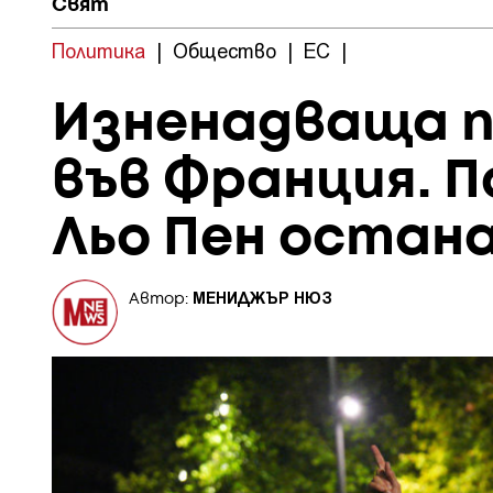
Свят
Политика
|
Общество
|
ЕС
|
Изненадваща п
във Франция. 
Льо Пен остан
МЕНИДЖЪР НЮЗ
Автор: