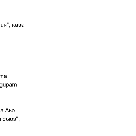
ия“, каза
е
ата
идират
а Льо
 съюз",