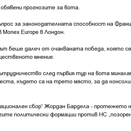
 обявени прогнозите за вота.
ъпрос за законодателната способност на Франц
 Monex Europe в Лондон.
тът беше далеч от очакваната победа, която с
бщественото мнение.
сътрудничество след първия тур на вота минал
еста, където са на трето място, за да консол
Национален сбор“ Жордан Бардела - протежето н
ите политически формации против НС „позорен