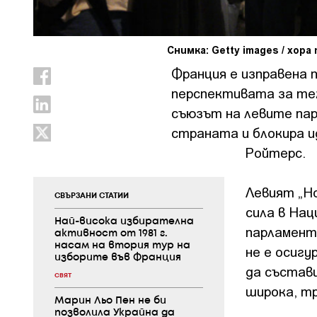
Снимка: Getty images / хо
Франция е изправена 
перспективата за теж
съюзът на левите пар
страната и блокира и
Ройтерс.
Левият „Н
СВЪРЗАНИ СТАТИИ
сила в Нац
Най-висока избирателна
парламент)
активност от 1981 г.
насам на втория тур на
не е осиг
изборите във Франция
да състав
СВЯТ
широка, тр
Марин Льо Пен не би
позволила Украйна да