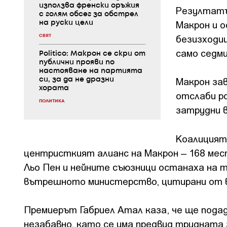
използва френски оръжия
Резултатъ
с голям обсег за обстрел
Макрон и 
на руски цели
безизходи
СВЯТ
само седми
Politico: Макрон се скри от
публични прояви по
настояване на партията
Макрон за
си, за да не дразни
хората
отслаби ро
ПОЛИТИКА
затрудни в
Коалицият
центристкият алианс на Макрон – 168 мес
Льо Пен и нейните съюзници останаха на 
вътрешното министерство, цитирани от в
Премиерът Габриел Атал каза, че ще подад
незабавно, като се има предвид трудната