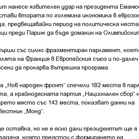
т нанесе язвителен удар на президента Еманю
остави втората по големина икономика в еврозо
ца, предвещавайки период на политическа нест
ци преди Париж да бъде домакин на Олимпийскит
върши със силно фрагментиран парламент, коет
лята на Франция в Европейския съюз и по-далеч
секи да прокарва вътрешна програма.
а „Нов народен фронт“ спечели 182 места в пар
та, а крайнодясната партия „Национален сбор“ 
трето място със 143 места, показват данни на
естник „Монд“.
е оставка, но не е ясно дали президентът ще я
 задача, която предстои с формирането на