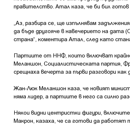
правителство. Атал каза, че би бил готов
„Аз, разбира се, ще изпълнявам задължени
да бъде другояче в навечерието на дата 
страна“, коментира Атал, след като стана
Партиите от ННФ, които включват крайно
Меланшон, Социалистическата партия, Фр
срещнаха вечерта за първи разговори как 
Жан-Люк Меланшон каза, че новият минис
няма лидер, а партиите в него са силно ра
Някои видни центристки фигури, включите
Макрон, казаха, че са готови да работят 