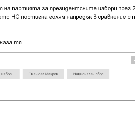
 на партията за президентските избори през 2
оето НС постигна голям напредък в сравнение с 
каза тя.
избори
Еманюел Макрон
Национален сбор