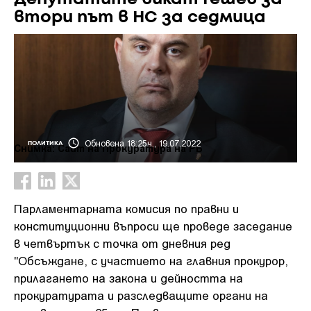
втори път в НС за седмица
Обновена 18:25ч., 19.07.2022
ПОЛИТИКА
Снимка: Сайт на Прокуратура на РБ
Парламентарната комисия по правни и
конституционни въпроси ще проведе заседание
в четвъртък с точка от дневния ред
"Обсъждане, с участието на главния прокурор,
прилагането на закона и дейността на
прокуратурата и разследващите органи на