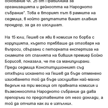
основание чл. 25 от Правилника за
организацията и дейността на Народното
събрание". Това е вторият път в рамките на
седмица, в който депутатите викат главния
прокурор, за да го изслушат.
На 15 юли, Гешев се яви в комисия по борба с
корупцията, където трябваше да отговаря на
въпроси, свързани с петорната експертиза на
снимките от спалнята на бившия премиер Бойко
Борисов, показала, че те са манипулирани.
Преди седмица Конституционният съд
отхвърли искането на Гешев да бъде отменено
изискването той да бъде изслушван най-малко
веднъж на три месеца от правната комисия и
възможността Народното събрание да дава
препоръки по представените от него доклади, а
той да отчита как ги е изпълнил.