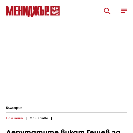
България
Политика
|
Общество
|
Депутатите викат Гешев за