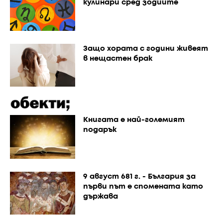
кулинари сред зодиите
Защо хората с години живеят
в нещастен брак
Книгата е най-големият
подарък
9 август 681 г. - България за
първи път е спомената като
държава