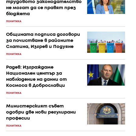
трудовото законодателство
не могат да се правят през
бюджета
ПОЛИТИКА
Общината подписа договори
за почистване в районите
Слатина, Изгрев и Подуяне
ПОЛИТИКА
Радев: Изграждаме
Национален център за
наблюдение на данни от
Космоса в Доброславци
ПОЛИТИКА
Министерският съвет
одобри две нови регулирани
професии
ПОЛИТИКА