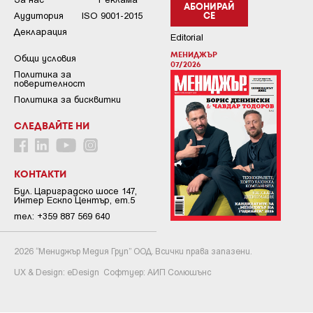
АБОНИРАЙ
Аудитория
ISO 9001-2015
СЕ
Декларация
Editorial
МЕНИДЖЪР
Общи условия
07/2026
Пoлитикa зa
пoвepитeлнocт
Политика за бисквитки
СЛЕДВАЙТЕ НИ
КОНТАКТИ
Бул. Цариградско шосе 147,
Интер Ескпо Център, ет.5
тел: +359 887 569 640
2026 “Мениджър Медия Груп” ООД. Всички права запазени.
UX & Design:
eDesign
Софтуер:
АИП Солюшънс