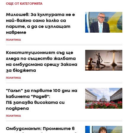
ОЩЕ ОТ КАТЕГОРИЯТА
Милошев: За културата не е
най-важно само колко са
парите, а да се изплащат
навреме
ПОЛИТИКА
Конституционният съд ще
гледа по същество жалбата
на омбудсмана срещу Закона
за бюджета
ПОЛИТИКА
"Галъп" за първите 100 дни на
кабинета "Радев":
ПБ запазва високата си
подкрепа
ПОЛИТИКА
Омбудсманът: Промените в