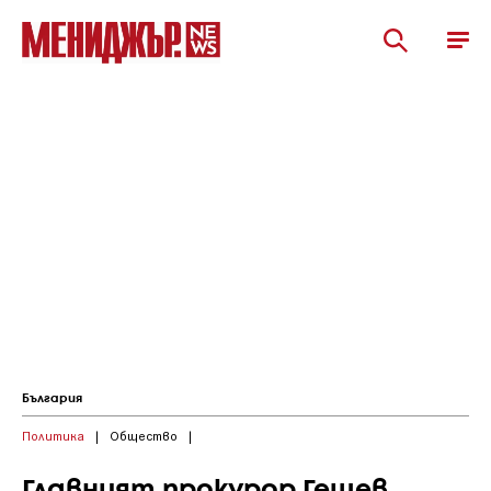
България
Политика
|
Общество
|
Главният прокурор Гешев