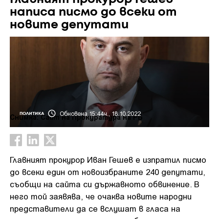
написа писмо до всеки от
новите депутати
Обновена 15:44ч., 18.10.2022
ПОЛИТИКА
Снимка: Сайт на Прокуратура на РБ
Главният прокурор Иван Гешев е изпратил писмо
до всеки един от новоизбраните 240 депутати,
съобщи на сайта си държавното обвинение. В
него той заявява, че очаква новите народни
представители да се вслушат в гласа на