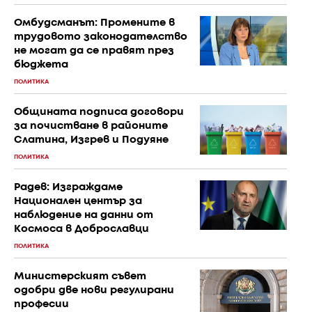
Омбудсманът: Промените в
трудовото законодателство
не могат да се правят през
бюджета
ПОЛИТИКА
Общината подписа договори
за почистване в районите
Слатина, Изгрев и Подуяне
ПОЛИТИКА
Радев: Изграждаме
Национален център за
наблюдение на данни от
Космоса в Доброславци
ПОЛИТИКА
Министерският съвет
одобри две нови регулирани
професии