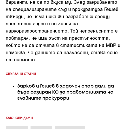
варианти не са по вкуса му. След закриването
на специализираните съд и прокуратура Гешев
твърди, че няма никакви разработки срещу
престъпни групи и по линия на
наркоразпространението. Той непрекъснато е
повтарял, че има ръст на престъпността,
който не се отчита в статистиката на МВР и
намеква, че данните са нагласени, става ясно
от писмото.
СВЪРЗАНИ СТАТИИ
Зарков и Гешев в задочен спор дали да
бъде сезиран КС за правомощията на
главните прокурори
КЛЮЧОВИ ДУМИ