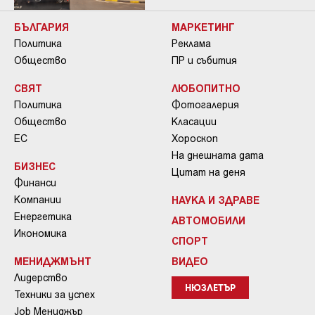
БЪЛГАРИЯ
МАРКЕТИНГ
Политика
Реклама
Общество
ПР и събития
СВЯТ
ЛЮБОПИТНО
Политика
Фотогалерия
Общество
Класации
ЕС
Хороскоп
На днешната дата
БИЗНЕС
Цитат на деня
Финанси
Компании
НАУКА И ЗДРАВЕ
Енергетика
АВТОМОБИЛИ
Икономика
СПОРТ
МЕНИДЖМЪНТ
ВИДЕО
Лидерство
НЮЗЛЕТЪР
Техники за успех
Job Мениджър