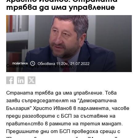
трябва да има управление
Обновена 11:20ч., 21.07.2022
ПОЛИТИКА
Снимка: Кадър от bTV (архив)
Страната трябва да има управление. Това
заяви съпредседателят на "Демократична
България" Христо Иванов в парламента, часове
преди разговорите с БСП за съставяне на
правителство в рамките на третия мандат.
Предишните дни от БСП проведоха срещи с