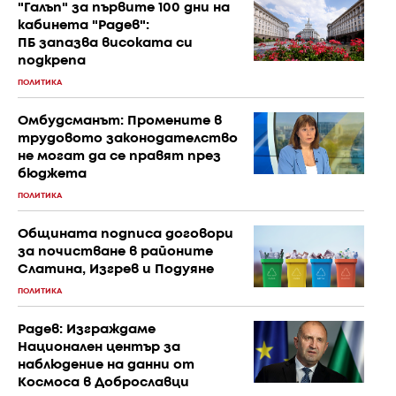
"Галъп" за първите 100 дни на
кабинета "Радев":
ПБ запазва високата си
подкрепа
ПОЛИТИКА
Омбудсманът: Промените в
трудовото законодателство
не могат да се правят през
бюджета
ПОЛИТИКА
Общината подписа договори
за почистване в районите
Слатина, Изгрев и Подуяне
ПОЛИТИКА
Радев: Изграждаме
Национален център за
наблюдение на данни от
Космоса в Доброславци