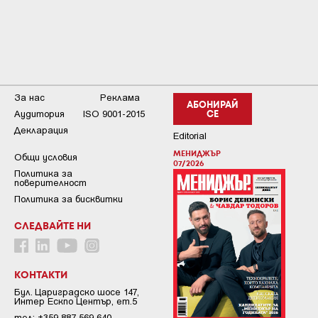
За нас
Реклама
АБОНИРАЙ
Аудитория
ISO 9001-2015
СЕ
Декларация
Editorial
МЕНИДЖЪР
Общи условия
07/2026
Пoлитикa зa
пoвepитeлнocт
Политика за бисквитки
СЛЕДВАЙТЕ НИ
КОНТАКТИ
Бул. Цариградско шосе 147,
Интер Ескпо Център, ет.5
тел: +359 887 569 640