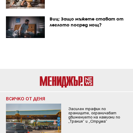
Виц: Защо мъжете стават от
леглото посред нощ?
ВСИЧКО ОТ ДЕНЯ
Засилен трафик по
границите, ограничават
движението на камиони по
„Тракия“ и „Струма“