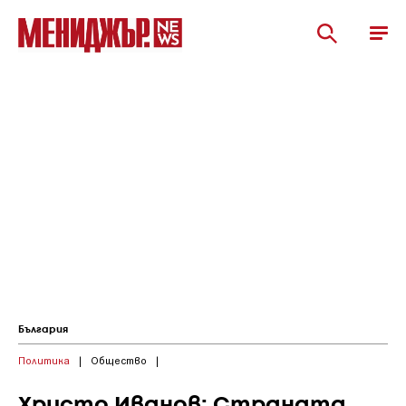
България
Политика
|
Общество
|
Христо Иванов: Страната