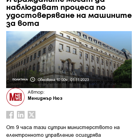
наблюдават процеса по
удостоверяване на машините
за вота
Обновена 10:00ч., 01.11.2023
ПОЛИТИКА
Снимка: Министерство на електронното управление
Автор:
Мениджър Нюз
От 9 часа тази сутрин министерството на
електронното управление осигурява