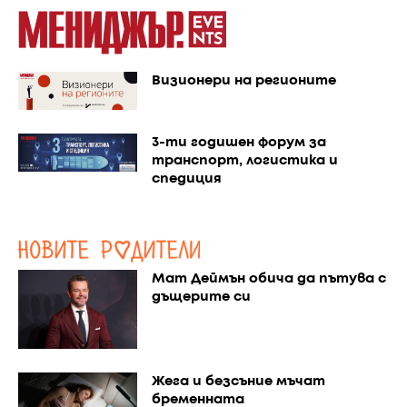
Визионери на регионите
3-ти годишен форум за
транспорт, логистика и
спедиция
Мат Деймън обича да пътува с
дъщерите си
Жега и безсъние мъчат
бременната