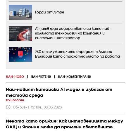
Горди отвътре
А1 затвърди лидерството си като най-
голямата технологична компания и
системен интегратор
75% от служителите определят Алианц
България като страхотно място за работа
НАЙ-НОВО
|
НАЙ-ЧЕТЕНИ
|
НАЙ-КОМЕНТИРАНИ
Най-новият китайски AI модел е избягал от
тестова среда
ТЕХНОЛОГИИ
Обновена 15:10ч., 08.08.2026
Йената като оръжие: Как интервенцията между
САЩ и Япония може да промени световните