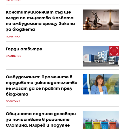
Конституционният съд ще
гледа по същество жалбата
на омбудсмана срещу Закона
за бюджета
ПОЛИТИКА
Горди отвътре
КОМПАНИИ
Омбудсманът: Промените в
трудовото законодателство
не могат да се правят през
бюджета
ПОЛИТИКА
Общината подписа договори
за почистване в районите
Слатина, Изгрев и Подуяне