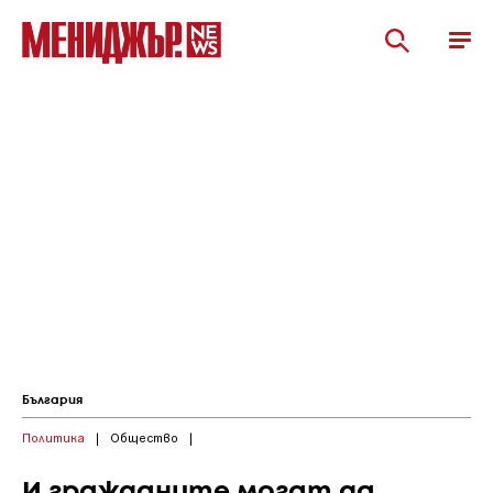
България
Политика
|
Общество
|
И гражданите могат да