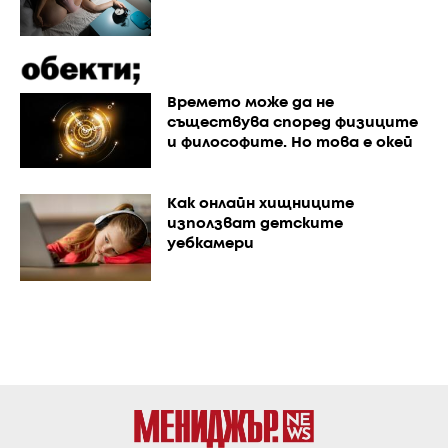
Времето може да не
съществува според физиците
и философите. Но това е окей
Как онлайн хищниците
използват детските
уебкамери