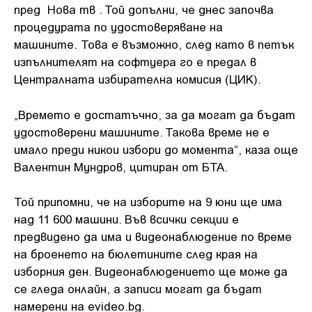
пред Нова тв . Той допълни, че днес започва
процедурата по удостоверяване на
машините. Това е възможно, след като в петък
изпълнителят на софтуера го е предал в
Централната избирателна комисия (ЦИК).
„Времето е достатъчно, за да могат да бъдат
удостоверени машините. Такова време не е
имало преди никои избори до момента“, каза още
Валентин Мундров, цитиран от БТА.
Той припомни, че на изборите на 9 юни ще има
над 11 600 машини. Във всички секции е
предвидено да има и видеонаблюдение по време
на броенето на бюлетините след края на
изборния ден. Видеонаблюдението ще може да
се гледа онлайн, а записи могат да бъдат
намерени на evideo.bg.