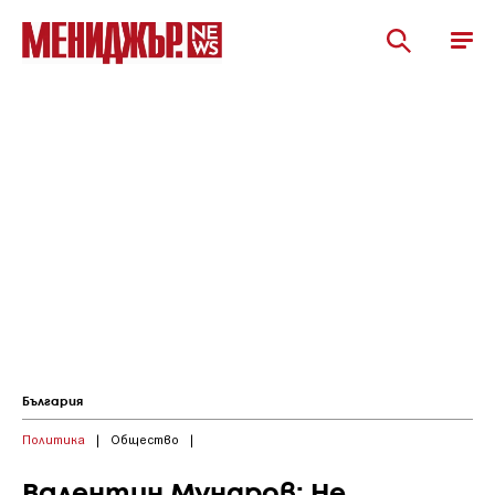
България
Политика
|
Общество
|
Валентин Мундров: Не