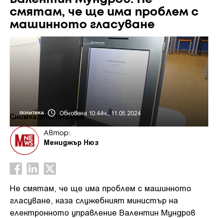
смятам, че ще има проблем с
машинното гласуване
Обновена 10:44ч., 11.05.2024
ПОЛИТИКА
Снимка:Shutterstock
Автор:
Мениджър Нюз
Не смятам, че ще има проблем с машинното
гласуване, каза служебният министър на
електронното управление Валентин Мундров