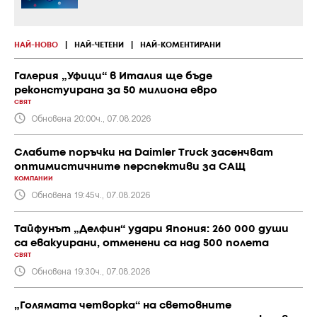
НАЙ-НОВО
|
НАЙ-ЧЕТЕНИ
|
НАЙ-КОМЕНТИРАНИ
Галерия „Уфици“ в Италия ще бъде
реконстуирана за 50 милиона евро
СВЯТ
Обновена 20:00ч., 07.08.2026
Слабите поръчки на Daimler Truck засенчват
оптимистичните перспективи за САЩ
КОМПАНИИ
Обновена 19:45ч., 07.08.2026
Тайфунът „Делфин“ удари Япония: 260 000 души
са евакуирани, отменени са над 500 полета
СВЯТ
Обновена 19:30ч., 07.08.2026
„Голямата четворка“ на световните