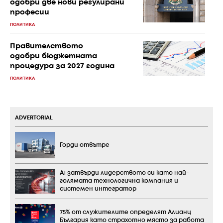
одобри две нови регулирани
професии
ПОЛИТИКА
Правителството
одобри бюджетната
процедура за 2027 година
ПОЛИТИКА
ADVERTORIAL
Горди отвътре
А1 затвърди лидерството си като най-
голямата технологична компания и
системен интегратор
75% от служителите определят Алианц
България като страхотно място за работа