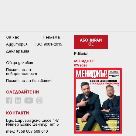
За нас
Реклама
АБОНИРАЙ
Аудитория
ISO 9001-2015
СЕ
Декларация
Editorial
МЕНИДЖЪР
Общи условия
07/2026
Пoлитикa зa
пoвepитeлнocт
Политика за бисквитки
СЛЕДВАЙТЕ НИ
КОНТАКТИ
Бул. Цариградско шосе 147,
Интер Ескпо Център, ет.5
тел: +359 887 569 640