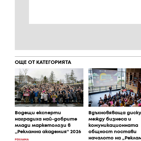
ОЩЕ ОТ КАТЕГОРИЯТА
Водещи експерти
Вдъхновяваща диск
наградиха най-добрите
между бизнеса и
млади маркетолози в
комуникационната
,,Рекламна академия“ 2026
общност постави
началото на „Рекла
РЕКЛАМА