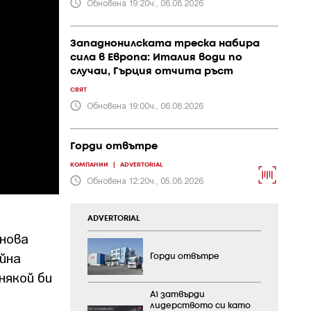
Обновена 19:20ч., 06.08.2026
Западнонилската треска набира
сила в Европа: Италия води по
случаи, Гърция отчита ръст
СВЯТ
Обновена 19:00ч., 06.08.2026
Горди отвътре
КОМПАНИИ
|
ADVERTORIAL
Обновена 12:20ч., 05.08.2026
ADVERTORIAL
 нова
йна
Горди отвътре
някой би
А1 затвърди
лидерството си като