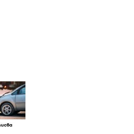
писва