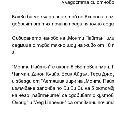
младостта си отнов
Какво би могъл да знае той по въпроса, на
добрият от тях почина преди няколко години
Събирането наново на „Монти Пайтън“ или
седмица с първо тяхно шоу на живо от 10 
г.
“Монти Пайтън“ е икона в световен план. 
Чапман, Джон Клийз, Ерик Айдъл, Тери Джо
и звезди от "Летящия цирк на „Монти Пайт
излъчване започва по Би Би Си на 5 октомвр
на него „пайтъните“ се сдобиват с култов
Флойд" и "Лед Цепелин" са отявлени почи