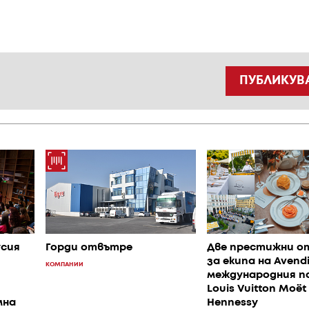
ПУБЛИКУВ
усия
Горди отвътре
Две престижни о
за екипа на Avend
КОМПАНИИ
международния п
Louis Vuitton Moët
мна
Hennessy