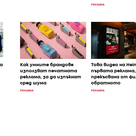
РЕКЛАМА
на
Как умните брандове
Това видео на Hein
използват печатната
първата реклама,
реклама, за да изпъкнат
прекъсвана от фил
сред шума
обратното
РЕКЛАМА
РЕКЛАМА