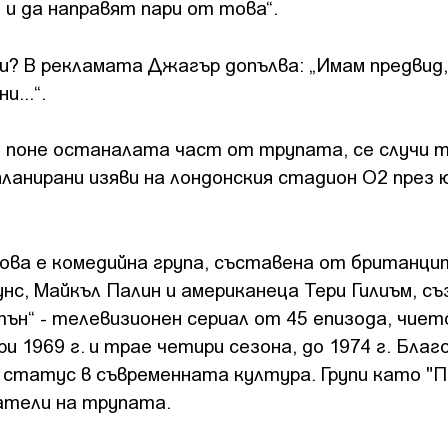
о
и да направят пари от това“.
ли?
В рекламата Джагър допълва: „Имам предвид,
...“.
 поне останалата част от трупата, се случи 
планирани изяви на лондонския стадион O2 през 
Това е комедийна група, съставена от британци
унс, Майкъл Палин и американеца Тери Гилиъм, с
ън“ - телевизионен сериал от 45 епизода, чиет
и 1969 г. и трае четири сезона, до 1974 г. Бла
 статус в съвременната култура. Групи като "П
татели на трупата.