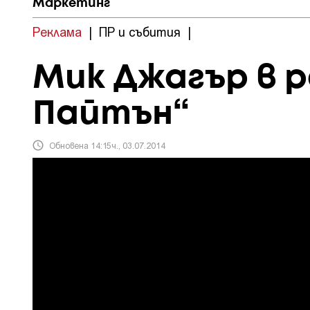
Маркетинг
Реклама
|
ПР и събития
|
Мик Джагър в 
Пайтън“
Обновена 14:15ч., 03.07.2014