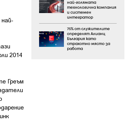
най-голямата
технологична компания
и системен
интегратор
 най-
75% от служителите
определят Алианц
България като
страхотно място за
тази
работа
юли 2014
те Греъм
ъздатели
о
годарение
инк