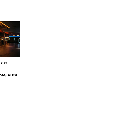
z е
м, а не