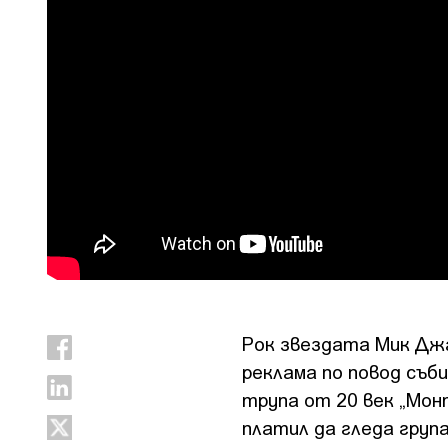
Рок звездата Мик Джа
реклама по повод съб
трупа от 20 век „Мо
платил да гледа груп