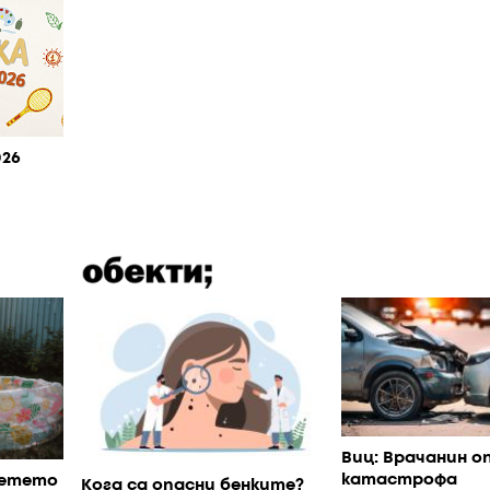
026
Виц: Врачанин о
катастрофа
детето
Кога са опасни бенките?