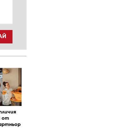
АЙ
тличия
i от
артньор