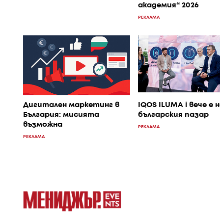
академия“ 2026
РЕКЛАМА
Дигитален маркетинг в
IQOS ILUMA i вече е 
България: мисията
българския пазар
възможна
РЕКЛАМА
РЕКЛАМА