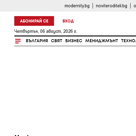
modernity.bg
noviteroditeli.bg
o
АБОНИРАЙ СЕ
ВХОД
Четвъртък, 06 август, 2026 г.
БЪЛГАРИЯ
СВЯТ
БИЗНЕС
МЕНИДЖМЪНТ
ТЕХНО