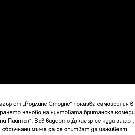
гър от „Роулинг Стоунс“ показва самоирония в
ирането наново на култовата британска комеди
нти Пайтън“.
Във видеото Джагър се чуди защо „
а сбръчкани мъже да се опитват да изживеят