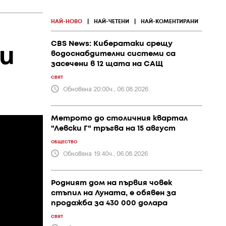
НАЙ-НОВО
|
НАЙ-ЧЕТЕНИ
|
НАЙ-КОМЕНТИРАНИ
CBS News: Кибератаки срещу
и
водоснабдителни системи са
засечени в 12 щата на САЩ
СВЯТ
Обновена 20:00ч., 06.08.2026
Метрото до столичния квартал
"Левски Г" тръгва на 15 август
ОБЩЕСТВО
Обновена 19:40ч., 06.08.2026
Родният дом на първия човек
стъпил на Луната, е обявен за
продажба за 430 000 долара
СВЯТ