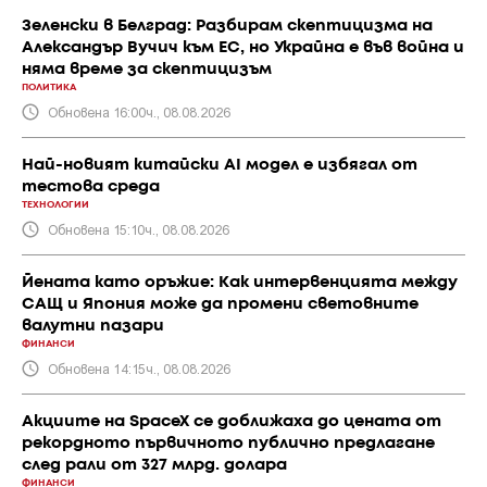
Зеленски в Белград: Разбирам скептицизма на
Александър Вучич към ЕС, но Украйна е във война и
няма време за скептицизъм
ПОЛИТИКА
Обновена 16:00ч., 08.08.2026
Най-новият китайски AI модел е избягал от
тестова среда
ТЕХНОЛОГИИ
Обновена 15:10ч., 08.08.2026
Йената като оръжие: Как интервенцията между
САЩ и Япония може да промени световните
валутни пазари
ФИНАНСИ
Обновена 14:15ч., 08.08.2026
Акциите на SpaceX се доближаха до цената от
рекордното първичното публично предлагане
след рали от 327 млрд. долара
ФИНАНСИ