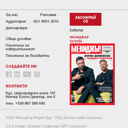
За нас
Реклама
АБОНИРАЙ
Аудитория
ISO 9001-2015
СЕ
Декларация
Editorial
МЕНИДЖЪР
Общи условия
07/2026
Пoлитикa зa
пoвepитeлнocт
Политика за бисквитки
СЛЕДВАЙТЕ НИ
КОНТАКТИ
Бул. Цариградско шосе 147,
Интер Ескпо Център, ет.5
тел: +359 887 569 640
2026 “Мениджър Медия Груп” ООД. Всички права запазени.
UX & Design:
eDesign
Софтуер:
АИП Солюшънс