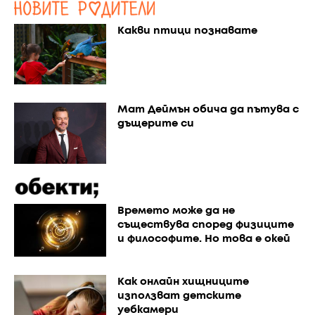
Какви птици познавате
Мат Деймън обича да пътува с
дъщерите си
Времето може да не
съществува според физиците
и философите. Но това е окей
Как онлайн хищниците
използват детските
уебкамери