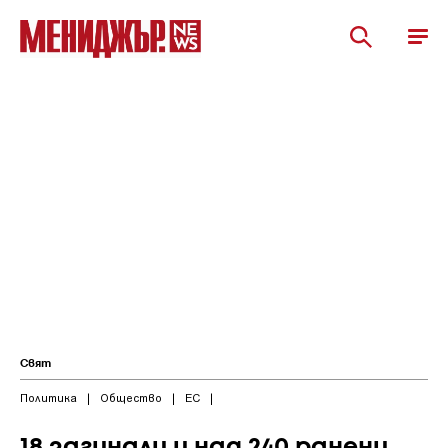
Свят
Политика
|
Общество
|
ЕС
|
18 загинали и над 240 ранени