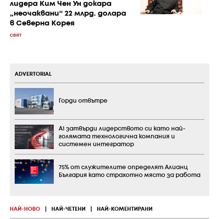
лидера Ким Чен Ун докара
„неочаквани“ 22 млрд. долара
в Северна Корея
СВЯТ
ADVERTORIAL
Горди отвътре
А1 затвърди лидерството си като най-
голямата технологична компания и
системен интегратор
75% от служителите определят Алианц
България като страхотно място за работа
НАЙ-НОВО
|
НАЙ-ЧЕТЕНИ
|
НАЙ-КОМЕНТИРАНИ