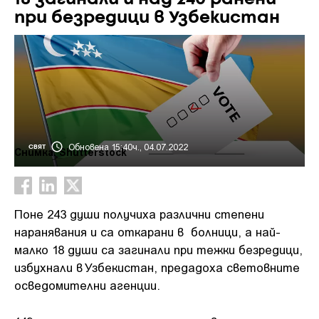
при безредици в Узбекистан
Обновена 15:40ч., 04.07.2022
СВЯТ
Снимка: Shutterstock
Поне 243 души получиха различни степени
наранявания и са откарани в болници, а най-
малко 18 души са загинали при тежки безредици,
избухнали в Узбекистан, предадоха световните
осведомителни агенции.