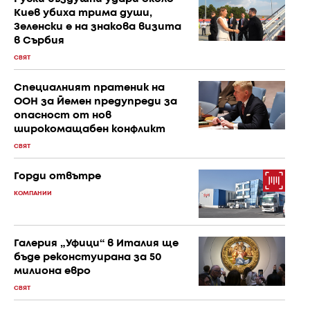
Киев убиха трима души,
Зеленски е на знакова визита
в Сърбия
СВЯТ
Специалният пратеник на
ООН за Йемен предупреди за
опасност от нов
широкомащабен конфликт
СВЯТ
Горди отвътре
КОМПАНИИ
Галерия „Уфици“ в Италия ще
бъде реконстуирана за 50
милиона евро
СВЯТ