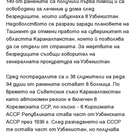
149 от ранените са получили първа помощ и са
освободени за лечение у дома след
безредиците, които избухнаха в Узбекистан.
Недоволството се разрази заради плановете на
Ташкент да отмени правото на суверинитет на
областта Каракалпакстан, което й позволява
да се отдели от страната. За жертвите на
безредиците съобщи говорител на
генералната прокуратура на Узбекистан.
Сред пострадалите са и 38 служители на реда.
94 души от ранените остават в болница. По
времето на Съветския съюз Каракалпакстан
като автономен регион е включен в
Хорезмската ССР, по-късно - в Киргизката
АССР. Републиката става част от Узбекската
АССР през 1936 г. След разпадането на СССР
тя остава част от Узбекистан, но получава