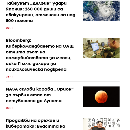
Тайфунът „Делфин“ удари
Япония: 260 000 души са
евакуирани, отменени са над
500 полета
СВЯТ
Bloomberg:
Киберкомандването на САЩ
отчита ръст на
самоубийствата за месец,
иска 11 млн. долара за
психологическа подкрепа
СВЯТ
NASA сглоби кораба „Орион“
за първия етап от
пътуването до Луната
СВЯТ
Продажби на оръжие и
кибератаки: Властта на