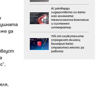
А1 затвърди
лидерството си като
е
най-голямата
технологична компания
здушната
и системен
интегратор
оже да
75% от служителите
определят Алианц
България като
страхотно място за
август
работа
а
с”,
еля,