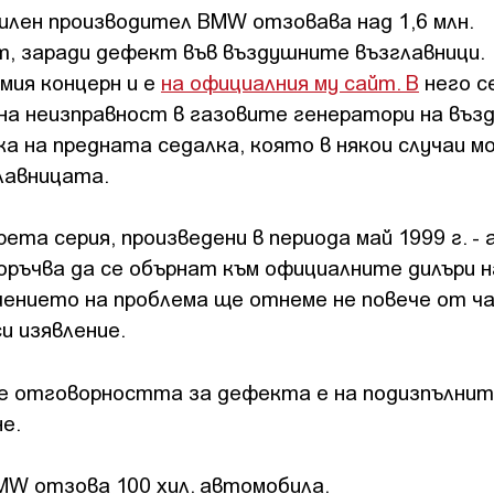
лен производител BMW отзовава над 1,6 млн.
т, заради дефект във въздушните възглавници.
мия концерн и е
на официалния му сайт. В
него с
ена неизправност в газовите генератори на въ
ка на предната седалка, която в някои случаи м
главницата.
та серия, произведени в периода май 1999 г. - 
оръчва да се обърнат към официалните дилъри н
нието на проблема ще отнеме не повече от ча
и изявление.
е отговорността за дефекта е на подизпълнит
е.
MW отзова 100 хил. автомобила.