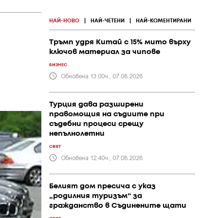
НАЙ-НОВО
|
НАЙ-ЧЕТЕНИ
|
НАЙ-КОМЕНТИРАНИ
Тръмп удря Китай с 15% мито върху
ключов материал за чипове
БИЗНЕС
Обновена 13:00ч., 07.08.2026
Турция дава разширени
правомощия на съдиите при
съдебни процеси срещу
непълнолетни
СВЯТ
Обновена 12:40ч., 07.08.2026
Белият дом пресича с указ
„родилния туризъм“ за
гражданство в Съдинените щати