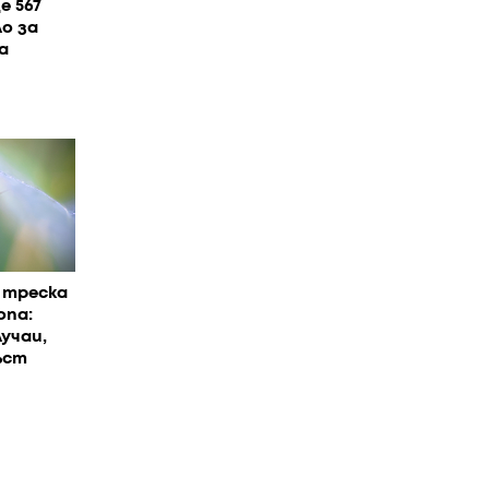
е 567
ло за
а
 треска
опа:
учаи,
ъст