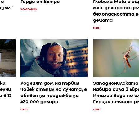
 с
Горди отвътре
Глобиха Meta с ощ
изъм“
млн. долара по де
КОМПАНИИ
безопасността н
децата
СВЯТ
ки
Родният дом на първия
Западнонилската
елни
човек стъпил на Луната, е
набира сила в Евр
 в 12
обявен за продажба за
Италия води по сл
430 000 долара
Гърция отчита р
СВЯТ
СВЯТ