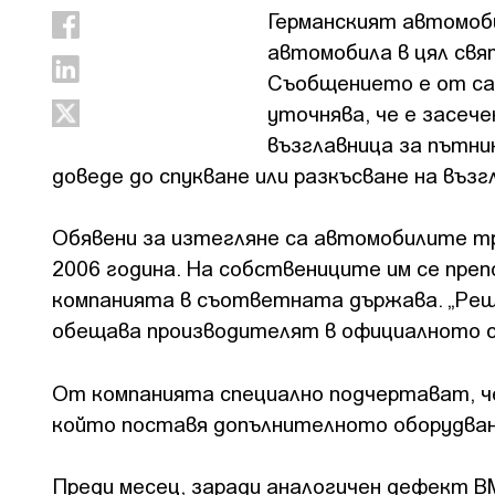
Германският автомоби
автомобила в цял свя
Съобщението е от са
уточнява, че е засеч
възглавница за пътни
доведе до спукване или разкъсване на въз
Обявени за изтегляне са автомобилите тре
2006 година. На собствениците им се преп
компанията в съответната държава. „Реше
обещава производителят в официалното с
От компанията специално подчертават, ч
който поставя допълнителното оборудван
Преди месец, заради аналогичен дефект B