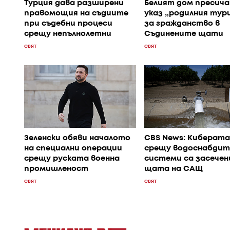
Турция дава разширени
Белият дом пресича
правомощия на съдиите
указ „родилния тур
при съдебни процеси
за гражданство в
срещу непълнолетни
Съдинените щати
СВЯТ
СВЯТ
Зеленски обяви началото
CBS News: Киберата
на специални операции
срещу водоснабдит
срещу руската военна
системи са засечени
промишленост
щата на САЩ
СВЯТ
СВЯТ