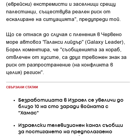
(еврейски) екстремисти и заселници срещу
палестинци, съществува реален риск от
ескалиране на ситуацията", предупреди той.
Що се отнася до случая с пленения в Червено
море автовоз "Галакси лийдър" (Galaxy Leader),
Борел коментира, че "съобщенията за кораб,
отвлечен от хусите, са друг тревожен знак за
риск от разпространение (на конфликта в
целия) регион".
СВЪРЗАНИ СТАТИИ
Безработицата в Израел се увеличи до
близо 10 на сто заради войната с
"Хамас"
Израелски телевизионен канал съобщи
за постигането на предполагаемо