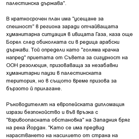
палестинска държава".
В краткосрочен план има "усещане за
спешност" в региона заради отчайващата
хуманитарна ситуация в ивицата Газа, каза още
Борел след обиколката си в редица арабски
държави. Той определи като "голяма крачка
напред" приетата от Съвета за сигурност на
ООН резолюция, призоваваща за незабавни
хуманитарни паузи в палестинската
територия, но в същото време призова за
бързото й прилагане.
Ръководителят на европейската дипломация
изрази безпокойство и във връзка с
"взривоопасната обстановка" на Западния бряг
на река Йордан. "Като се има предвид
нарастването на насилието от страна на