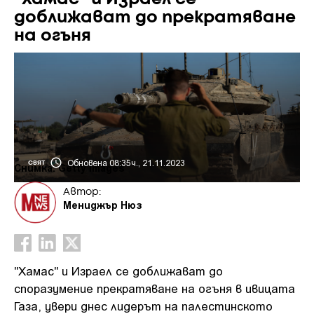
доближават до прекратяване
на огъня
Обновена 08:35ч., 21.11.2023
СВЯТ
Снимка: Getty images
Автор:
Мениджър Нюз
"Хамас" и Израел се доближават до
споразумение прекратяване на огъня в ивицата
Газа, увери днес лидерът на палестинското