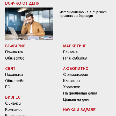
ВСИЧКО ОТ ДЕНЯ
Изтощението не е първият
признак за бърнаут
БЪЛГАРИЯ
МАРКЕТИНГ
Политика
Реклама
Общество
ПР и събития
СВЯТ
ЛЮБОПИТНО
Политика
Фотогалерия
Общество
Класации
ЕС
Хороскоп
На днешната дата
БИЗНЕС
Цитат на деня
Финанси
Компании
НАУКА И ЗДРАВЕ
Енергетика