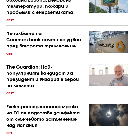
обхвана Европа: рекордни
температури, пожари и
проблеми с енергетиката
СВЯТ
Печалбата на
Commerzbank почти се удвои
през второто тримесечие
СВЯТ
The Guardian: Най-
популярният кандидат за
президент в Унгария е герой
на мемета
СВЯТ
Електроенергийната мрежа
на ЕС се подготвя за ефекта
от слънчевото затъмнение
над Испания
СВЯТ