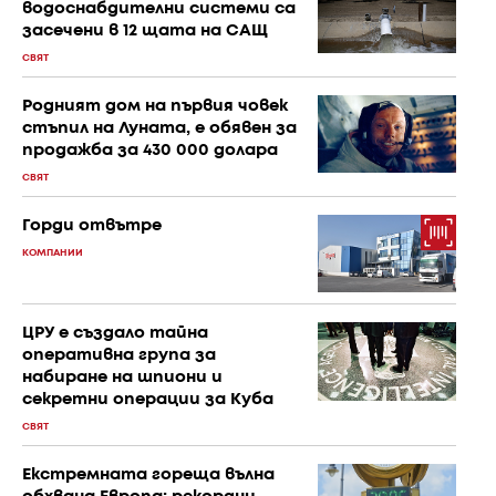
водоснабдителни системи са
засечени в 12 щата на САЩ
СВЯТ
Родният дом на първия човек
стъпил на Луната, е обявен за
продажба за 430 000 долара
СВЯТ
Горди отвътре
КОМПАНИИ
ЦРУ е създало тайна
оперативна група за
набиране на шпиони и
секретни операции за Куба
СВЯТ
Екстремната гореща вълна