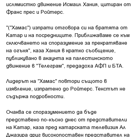
ислямистко движение Исмаил Хания, цитиран от
Франс прес и Ройтерс.
"("Хамас") изпрати отговора си на братята от
Катар и на посредниците. Приближаваме се към
сключването на споразумение за прекратяване
на огъня", каза Хания в кратко съобщение,
публикувано в акаунта на палестинското
движение в "Телеграм", предадоха АФП и БТА.
Лидерът на "Хамас" повтори същото в
изявление, изпратено до Ройтерс. Текстът не
съдържа подробности.
Очаква се споразумението да бъде
представено по-късно днес от представители
на Катар, каза пред катарската телевизия Ал
Джазира друг високопоставен представител на