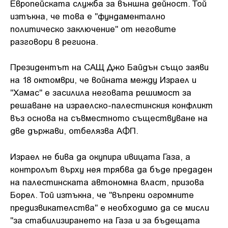
Европейската служба за външна дейност. Той
изтъкна, че това е "фундаментално
политическо заключение" от неговите
разговори в региона.
Президентът на САЩ Джо Байдън също заяви
на 18 октомври, че войната между Израел и
"Хамас" е засилила неговата решимост за
решаване на израелско-палестинския конфликт
въз основа на съвместното съществуване на
две държави, отбелязва АФП.
Израел не бива да окупира ивицата Газа, а
контролът върху нея трябва да бъде предаден
на палестинската автономна власт, призова
Борел. Той изтъкна, че "въпреки огромните
предизвикателства" е необходимо да се мисли
"за стабилизирането на Газа и за бъдещата