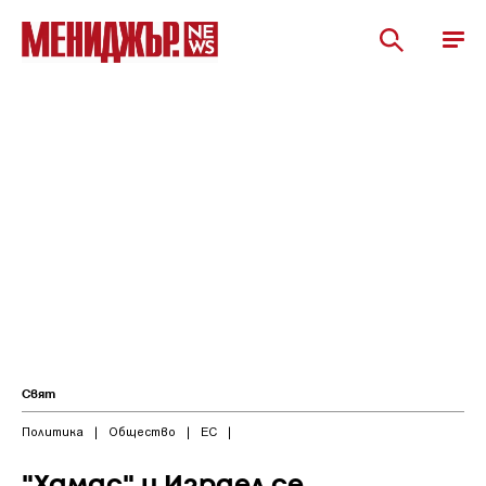
Свят
Политика
|
Общество
|
ЕС
|
"Хамас" и Израел се