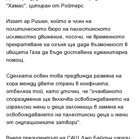
"Хамас", цитиран от Ройтерс.
Иззат ар Ришек, който е член на
политическото бюро на палестинското
ислямистко движение, посочи, че временното
прекратяване на огъня ще даде възможност в
ивицата Газа да бъде доставена хуманитарна
помощ.
Сделката освен това предвижда размяна на
хора между двете страни в конфликта,
отбеляза той, като уточни, че "очакваното
споразумение ще включва освобождаването на
израелски жени и деца заложници в замяна на
освобождаването на палестински деца и жени
от окупационните затвори".
Вчера президентът на САЩ Джо Байдън изрази