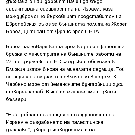
държава е най-добрият начин да бъде
гарантирана сигурността на Израел, каза
междувременно върховният представител на
Европейския съюз за външната политика Жозеп
Борел, цитиран от Франс прес и БТА.
Борел разговаря вчера чрез видеоконферентна
връзка с министрите на външните работи на
27-те държави от ЕС след своя обиколка в
Близкия изток в края на миналата седмица. Той
се спря и на случая с отвлечения в неделя в
Червено море от йеменските бунтовници хуси
товарен кораб, в чийто екипаж има и двама
българи.
"Най-добрата гаранция за сигурността на
Израел е създаването на палестинска
държава", увери ръководителят на