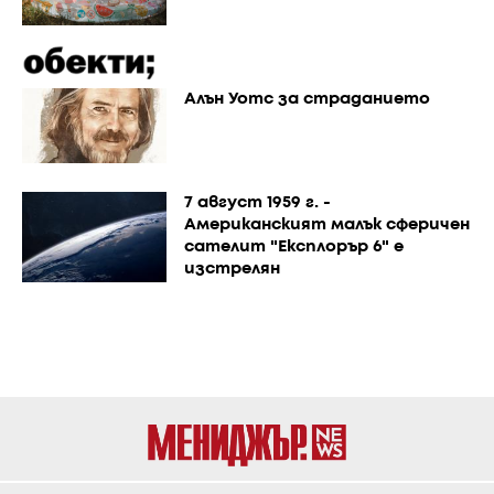
Алън Уотс за страданието
7 август 1959 г. -
Американският малък сферичен
сателит "Експлорър 6" е
изстрелян