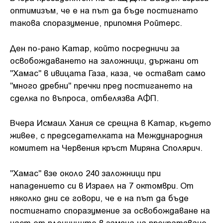
оптимизъм, че е на път да бъде постигнато
такова споразумение, припомня Ройтерс.
Ден по-рано Катар, който посредничи за
освобождаването на заложници, държани от
"Хамас" в ивицата Газа, каза, че остават само
"много дребни" пречки пред постигането на
сделка по въпроса, отбелязва АФП.
Вчера Исмаил Хания се срещна в Катар, където
живее, с председателката на Международния
комитет на Червения кръст Миряна Сполярич.
"Хамас" взе около 240 заложници при
нападението си в Израел на 7 октомври. От
няколко дни се говори, че е на път да бъде
постигнато споразумение за освобождаване на
част от пленниците в замяна на прекратяване