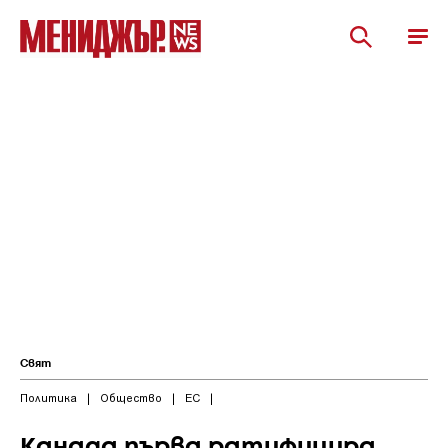
Свят
Политика
|
Общество
|
ЕС
|
Канада първа ратифицира