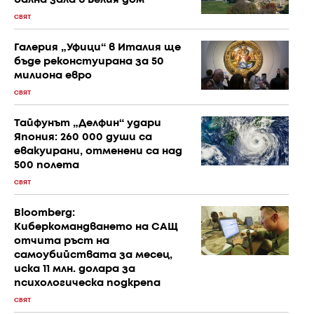
СВЯТ
Галерия „Уфици“ в Италия ще
бъде реконстуирана за 50
милиона евро
СВЯТ
Тайфунът „Делфин“ удари
Япония: 260 000 души са
евакуирани, отменени са над
500 полета
СВЯТ
Bloomberg:
Киберкомандването на САЩ
отчита ръст на
самоубийствата за месец,
иска 11 млн. долара за
психологическа подкрепа
СВЯТ