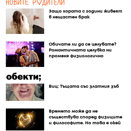
Защо хората с години живеят
в нещастен брак
Обичате ли да се целувате?
Романтичната целувка ни
променя физиологично
Виц: Тъщата със златния зъб
Времето може да не
съществува според физиците
и философите. Но това е окей