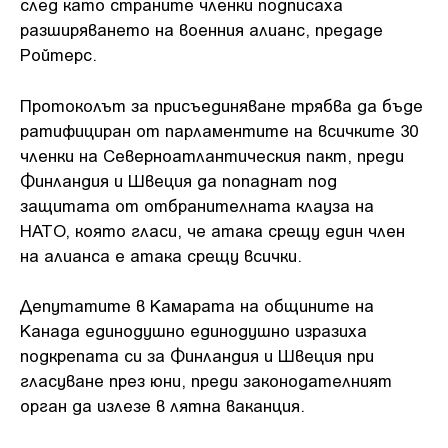
след като страните членки подписаха
разширяването на военния алианс, предаде
Ройтерс.
Протоколът за присъединяване трябва да бъде
ратифициран от парламентите на всичките 30
членки на Северноатлантическия пакт, преди
Финландия и Швеция да попаднат под
защитата от отбранителната клауза на
НАТО, която гласи, че атака срещу един член
на алианса е атака срещу всички.
Депутатите в Камарата на общините на
Канада единодушно единодушно изразиха
подкрепата си за Финландия и Швеция при
гласуване през юни, преди законодателният
орган да излезе в лятна ваканция.