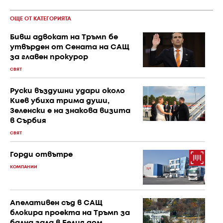
ОЩЕ ОТ КАТЕГОРИЯТА
Бивш адвокат на Тръмп бе
утвърден от Сената на САЩ
за главен прокурор
СВЯТ
Руски въздушни удари около
Киев убиха трима души,
Зеленски е на знакова визита
в Сърбия
СВЯТ
Горди отвътре
КОМПАНИИ
Апелативен съд в САЩ
блокира проекта на Тръмп за
бална зала в Белия дом