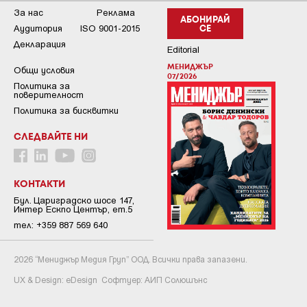
За нас
Реклама
АБОНИРАЙ
Аудитория
ISO 9001-2015
СЕ
Декларация
Editorial
МЕНИДЖЪР
Общи условия
07/2026
Пoлитикa зa
пoвepитeлнocт
Политика за бисквитки
СЛЕДВАЙТЕ НИ
КОНТАКТИ
Бул. Цариградско шосе 147,
Интер Ескпо Център, ет.5
тел: +359 887 569 640
2026 “Мениджър Медия Груп” ООД. Всички права запазени.
UX & Design:
eDesign
Софтуер:
АИП Солюшънс