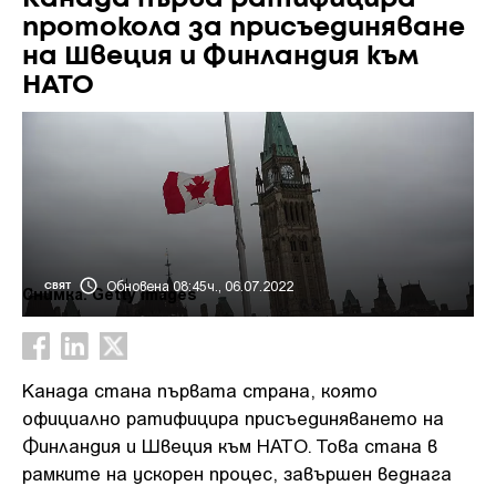
протокола за присъединяване
на Швеция и Финландия към
НАТО
Обновена 08:45ч., 06.07.2022
СВЯТ
Снимка: Getty images
Канада стана първата страна, която
официално ратифицира присъединяването на
Финландия и Швеция към НАТО. Това стана в
рамките на ускорен процес, завършен веднага