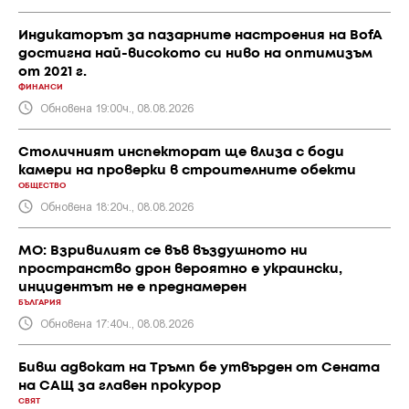
Индикаторът за пазарните настроения на BofA
достигна най-високото си ниво на оптимизъм
от 2021 г.
ФИНАНСИ
Обновена 19:00ч., 08.08.2026
Столичният инспекторат ще влиза с боди
камери на проверки в строителните обекти
ОБЩЕСТВО
Обновена 18:20ч., 08.08.2026
МО: Взривилият се във въздушното ни
пространство дрон вероятно е украински,
инцидентът не е преднамерен
БЪЛГАРИЯ
Обновена 17:40ч., 08.08.2026
Бивш адвокат на Тръмп бе утвърден от Сената
на САЩ за главен прокурор
СВЯТ