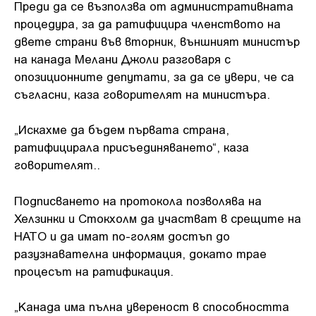
Преди да се възползва от административната
процедура, за да ратифицира членството на
двете страни във вторник, външният министър
на канада Мелани Джоли разговаря с
опозиционните депутати, за да се увери, че са
съгласни, каза говорителят на министъра.
„Искахме да бъдем първата страна,
ратифицирала присъединяването“, каза
говорителят..
Подписването на протокола позволява на
Хелзинки и Стокхолм да участват в срещите на
НАТО и да имат по-голям достъп до
разузнавателна информация, докато трае
процесът на ратификация.
„Канада има пълна увереност в способността